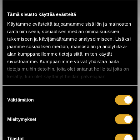
Kadonneet liput
TikettiTurva
Tämä sivusto käyttää evästeitä
OmaTiketti
Käytämme evästeitä tarjoamamme sisällön ja mainosten
Tietosuojaseloste
räätälöimiseen, sosiaalisen median ominaisuuksien
OmaTiketti käyttöehdot
tukemiseen ja kävijämäärämme analysoimiseen. Lisäksi
Rekisteröidy
Salasana unohtunut?
jaamme sosiaalisen median, mainosalan ja analytiikka-
Uutiskirje
alan kumppaneillemme tietoja siitä, miten käytät
yhdenvertaisuus ja
sivustoamme. Kumppanimme voivat yhdistää näitä
tietoja muihin tietoihin, joita olet antanut heille tai joita on
saavutettavuus
kerätty, kun olet käyttänyt heidän palvelujaan.
SALASANA UNOHTUNUT
Kirjoita sähköpostiosoitteesi alla olevaan
Suostumuksen
kenttään, niin sinulle lähetetään ohjeet uuden
salasanan saamiseksi.
Välttämätön
valinta
Sähköpostisoite
Mieltymykset
Tilastot