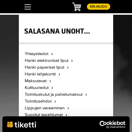
Ostoskori
KIRJAUDU
SALASANA UNOHTUNUT
Yhteystiedot
Hanki elektroniset liput
Hanki paperiset liput
Hanki lahjakortti
Maksutavat
Kulttuuriedut
Toimituskulut ja palvelumaksut
Toimitusehdot
Lippujen varaaminen
Suositut tapahtumat
Lippujen Palauttaminen
Tuotteiden peruuttaminen