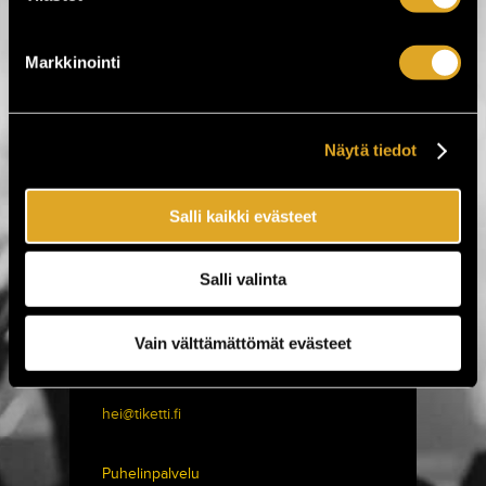
Markkinointi
Näytä tiedot
Salli kaikki evästeet
Salli valinta
Tiketti Oy
Vain välttämättömät evästeet
Eerikinkatu 36
00180 Helsinki
hei@tiketti.fi
Puhelinpalvelu