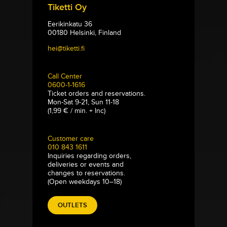
Tiketti Oy
Eerikinkatu 36
00180 Helsinki, Finland
hei@tiketti.fi
Call Center
0600-1-1616
Ticket orders and reservations.
Mon-Sat 9-21, Sun 11-18
(1,99 € / min. + lnc)
Customer care
010 843 1611
Inquiries regarding orders,
deliveries or events and
changes to reservations.
(Open weekdays 10–18)
OUTLETS