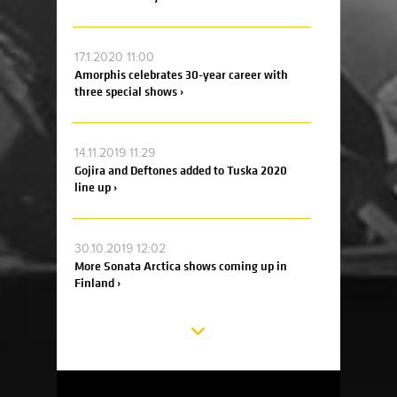
17.1.2020 11:00
Amorphis celebrates 30-year career with
three special shows ›
14.11.2019 11:29
Gojira and Deftones added to Tuska 2020
line up ›
30.10.2019 12:02
More Sonata Arctica shows coming up in
Finland ›