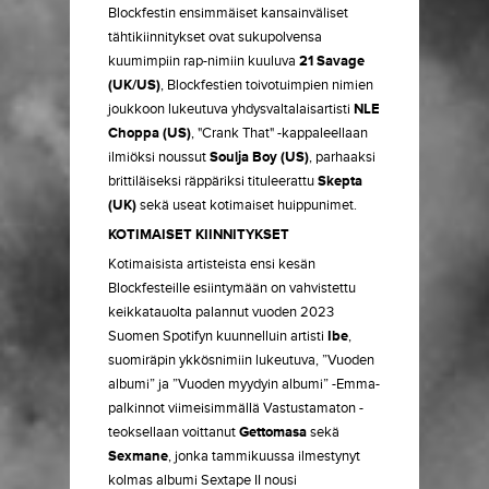
Blockfestin ensimmäiset kansainväliset
tähtikiinnitykset ovat sukupolvensa
kuumimpiin rap-nimiin kuuluva
21 Savage
(UK/US)
, Blockfestien toivotuimpien nimien
joukkoon lukeutuva yhdysvaltalaisartisti
NLE
Choppa (US)
, "Crank That" -kappaleellaan
ilmiöksi noussut
Soulja Boy (US)
, parhaaksi
brittiläiseksi räppäriksi tituleerattu
Skepta
(UK)
sekä useat kotimaiset huippunimet.
KOTIMAISET KIINNITYKSET
Kotimaisista artisteista ensi kesän
Blockfesteille esiintymään on vahvistettu
keikkatauolta palannut vuoden 2023
Suomen Spotifyn kuunnelluin artisti
Ibe
,
suomiräpin ykkösnimiin lukeutuva, ”Vuoden
albumi” ja ”Vuoden myydyin albumi” -Emma-
palkinnot viimeisimmällä Vastustamaton -
teoksellaan voittanut
Gettomasa
sekä
Sexmane
, jonka tammikuussa ilmestynyt
kolmas albumi Sextape II nousi