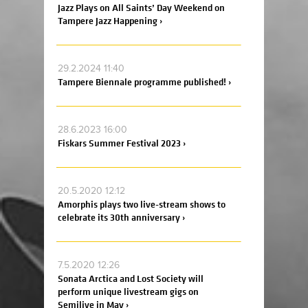
Jazz Plays on All Saints’ Day Weekend on
Tampere Jazz Happening ›
29.2.2024 11:40
Tampere Biennale programme published! ›
28.6.2023 16:00
Fiskars Summer Festival 2023 ›
20.5.2020 12:12
Amorphis plays two live-stream shows to
celebrate its 30th anniversary ›
7.5.2020 12:26
Sonata Arctica and Lost Society will
perform unique livestream gigs on
Semilive in May ›