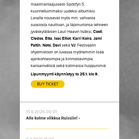
maailmanlaajuisesti Spotifyn 5.
kuunnelluimmaksi uudeksi albumiksi.
Lavalle nousevat myös mm. vahvasta
suosiosta nauttivan, ja läpimurtonsa tehneen
jyväskyläläisen Lauri Haavin lisäksi,
Costi
,
Cledos
,
Etta
,
Isac
Elliot
,
Karri Koira
,
Jami
Faltin
,
Noto
,
Davi
sekä
VJ
. Festivaalin
ohjelmistoon on luvassa myöhemmin lisää
ajankohtaisimpia ja kiinnostavimpia
kansainvälisiä sekä kotimaisia huippunimiä.
Lipunmyynti käynnistyy to 25.1. klo 9.
BUY TICKET
15.6.2026 00:01
Alle kolme viikkoa Ruissiin! ›