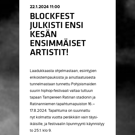
22.1.2024 11:00
BLOCKFEST
JULKISTI ENSI
KESÄN
ENSIMMÄISET
ARTISTIT!
Laadukkaasta ohjelmastaan, esiintyjien
erikoistempauksista ja ainutlaatuisesta
tunnelmastaan tunnettu Pohjoismaiden
suurin hiphop-festivaali valtaa tuttuun
tapaan Tampereen Ratinan stadionin ja
Ratinanniemen tapahtumapuiston 16.–
17.8.2024. Tapahtuma on suunnattu
nyt kolmatta vuotta peräkkäin vain täysi-
ikäisille, ja festivaalin lipunmyynti käynnistyy
to 25.1. klo 9.