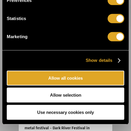
Preferences
will perform in Tallinn next summer ›
Statistics
14.8.2025 11:45
Celebrate the 20th anniversary of Helsinki
Design Week at Suomitalo! ›
Marketing
2.6.2025 09:00
This summer, the Fiskars Summer Festival
Show details
returns for its sixth edition! ›
Allow all cookies
22.5.2025 09:00
Theatre festival Hangö Teaterträff is right
Allow selection
around the corner ›
Use necessary cookies only
27.3.2025 10:00
Finland’s most authentic and personal
metal festival – Dark River Festival in