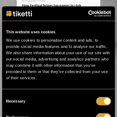
8.4.2026 11:00
Flow Festival brings top names in club
music to Heineken Backyard ›
24.3.2026 11:00
This website uses cookies
Flow Festival’s Balloon 360° presents
music legends and irresistible rhythms ›
We use cookies to personalise content and ads, to
provide social media features and to analyse our traffic.
We also share information about your use of our site with
16.1.2026 12:00
our social media, advertising and analytics partners who
Helsinki Music Week announces its first
may combine it with other information that you’ve
artist lineup! ›
provided to them or that they’ve collected from your use
of their services.
19.12.2025 14:00
Ankea Festival releases a headliner! ›
Consent
Necessary
Selection
2.12.2025 13:00
For the first time in Estonia! Kings of Leon