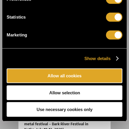
Statistics
14.8.2025 11:45
Celebrate the 20th anniversary of Helsinki
Design Week at Suomitalo! ›
Marketing
2.6.2025 09:00
This summer, the Fiskars Summer Festival
Show details
returns for its sixth edition! ›
Allow all cookies
22.5.2025 09:00
Theatre festival Hangö Teaterträff is right
around the corner ›
Allow selection
Use necessary cookies only
27.3.2025 10:00
Finland’s most authentic and personal
metal festival – Dark River Festival in