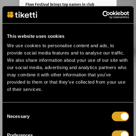
Flow Festival brings top names in club
music to Heineken Backyard ›
24.3.2026 11:00
This website uses cookies
Flow Festival’s Balloon 360° presents
music legends and irresistible rhythms ›
We use cookies to personalise content and ads, to
provide social media features and to analyse our traffic.
We also share information about your use of our site with
16.1.2026 12:00
our social media, advertising and analytics partners who
Helsinki Music Week announces its first
may combine it with other information that you’ve
artist lineup! ›
provided to them or that they’ve collected from your use
of their services.
19.12.2025 14:00
Ankea Festival releases a headliner! ›
Consent
Necessary
Selection
2.12.2025 13:00
For the first time in Estonia! Kings of Leon
Preferences
will perform in Tallinn next summer ›