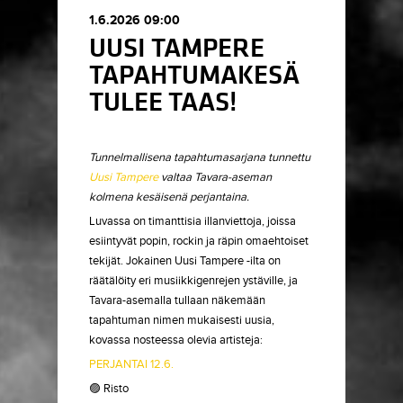
1.6.2026 09:00
UUSI TAMPERE
TAPAHTUMAKESÄ
TULEE TAAS!
Tunnelmallisena tapahtumasarjana tunnettu
Uusi Tampere
valtaa Tavara-aseman
kolmena kesäisenä perjantaina.
Luvassa on timanttisia illanviettoja, joissa
esiintyvät popin, rockin ja räpin omaehtoiset
tekijät. Jokainen Uusi Tampere -ilta on
räätälöity eri musiikkigenrejen ystäville, ja
Tavara-asemalla tullaan näkemään
tapahtuman nimen mukaisesti uusia,
kovassa nosteessa olevia artisteja:
PERJANTAI 12.6.
🟣 Risto