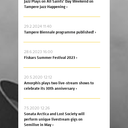
Jazz Plays on All Saints’ Day Weekend on
Tampere Jazz Happening ›
29.2.2024 11:40
Tampere Biennale programme published! ›
28.6.2023 16:00
Fiskars Summer Festival 2023 ›
20.5.2020 12:12
Amorphis plays two live-stream shows to
celebrate its 30th anniversary ›
7.5.2020 12:26
Sonata Arctica and Lost Society will
perform unique livestream gigs on
Semilive in May ›