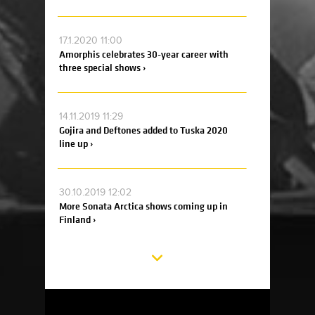
17.1.2020 11:00
Amorphis celebrates 30-year career with
three special shows ›
14.11.2019 11:29
Gojira and Deftones added to Tuska 2020
line up ›
30.10.2019 12:02
More Sonata Arctica shows coming up in
Finland ›