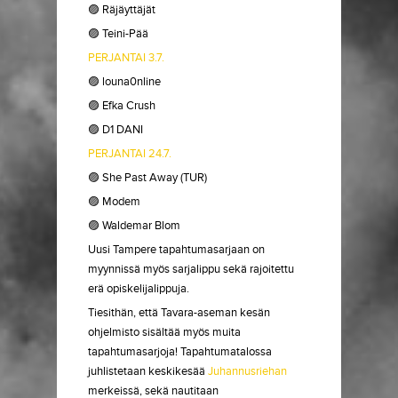
🟣 Räjäyttäjät
🟣 Teini-Pää
PERJANTAI 3.7.
🟣 louna0nline
🟣 Efka Crush
🟣 D1 DANI
PERJANTAI 24.7.
🟣 She Past Away (TUR)
🟣 Modem
🟣 Waldemar Blom
Uusi Tampere tapahtumasarjaan on
myynnissä myös sarjalippu sekä rajoitettu
erä opiskelijalippuja.
Tiesithän, että Tavara-aseman kesän
ohjelmisto sisältää myös muita
tapahtumasarjoja! Tapahtumatalossa
juhlistetaan keskikesää
Juhannusriehan
merkeissä, sekä nautitaan