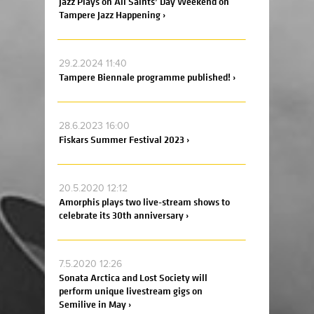
Jazz Plays on All Saints’ Day Weekend on
Tampere Jazz Happening ›
29.2.2024 11:40
Tampere Biennale programme published! ›
28.6.2023 16:00
Fiskars Summer Festival 2023 ›
20.5.2020 12:12
Amorphis plays two live-stream shows to
celebrate its 30th anniversary ›
7.5.2020 12:26
Sonata Arctica and Lost Society will
perform unique livestream gigs on
Semilive in May ›