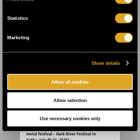
Statistics
14.8.2025 11:45
Celebrate the 20th anniversary of Helsinki
Design Week at Suomitalo! ›
Marketing
2.6.2025 09:00
This summer, the Fiskars Summer Festival
Show details
returns for its sixth edition! ›
Allow all cookies
22.5.2025 09:00
Theatre festival Hangö Teaterträff is right
around the corner ›
Allow selection
Use necessary cookies only
27.3.2025 10:00
Finland’s most authentic and personal
metal festival – Dark River Festival in
Kotka, July 10-12, 2025! ›