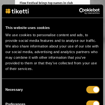
Flow Festival brings top names in club
music to Heineken Backyard ›
24.3.2026 11:00
This website uses cookies
Flow Festival’s Balloon 360° presents
music legends and irresistible rhythms ›
We use cookies to personalise content and ads, to
provide social media features and to analyse our traffic.
We also share information about your use of our site with
16.1.2026 12:00
our social media, advertising and analytics partners who
Helsinki Music Week announces its first
may combine it with other information that you’ve
artist lineup! ›
provided to them or that they’ve collected from your use
of their services.
19.12.2025 14:00
Ankea Festival releases a headliner! ›
Consent
Necessary
Selection
2.12.2025 13:00
For the first time in Estonia! Kings of Leon
will perform in Tallinn next summer ›
Preferences