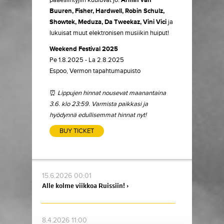
pääesiintyjiin kuuluvat jo:
Armin van
Buuren, Fisher, Hardwell, Robin Schulz,
Showtek, Meduza, Da Tweekaz, Vini Vici
ja
lukuisat muut elektronisen musiikin huiput!
Weekend Festival 2025
Pe 1.8.2025 - La 2.8.2025
Espoo, Vermon tapahtumapuisto
⏰
Lippujen hinnat nousevat maanantaina
3.6. klo 23:59. Varmista paikkasi ja
hyödynnä edullisemmat hinnat nyt!
BUY TICKET
15.6.2026 00:01
Alle kolme viikkoa Ruissiin! ›
8.4.2026 11:00