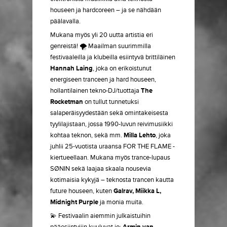
houseen ja hardcoreen – ja se nähdään
päälavalla.
Mukana myös yli 20 uutta artistia eri
genreistä! 🌪️ Maailman suurimmilla
festivaaleilla ja klubeilla esiintyvä brittiläinen
Hannah Laing
, joka on erikoistunut
energiseen tranceen ja hard houseen,
hollantilainen tekno-DJ/tuottaja
The
Rocketman
on tullut tunnetuksi
salaperäisyydestään sekä omintakeisesta
tyylilajistaan, jossa 1990-luvun reivimusiikki
kohtaa teknon, sekä mm.
Milla Lehto
, joka
juhlii 25-vuotista uraansa FOR THE FLAME -
kiertueellaan. Mukana myös trance-lupaus
SØNIN sekä laajaa skaala nousevia
kotimaisia kykyjä – teknosta trancen kautta
future houseen, kuten
Galrav, Miikka L,
Midnight Purple
ja monia muita.
💫 Festivaalin aiemmin julkaistuihin