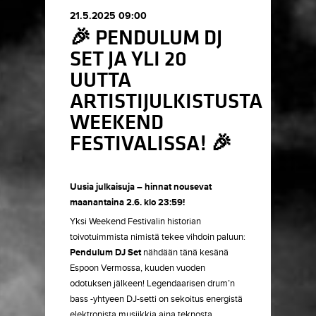
21.5.2025 09:00
🎉 PENDULUM DJ
SET JA YLI 20
UUTTA
ARTISTIJULKISTUSTA
WEEKEND
FESTIVALISSA! 🎉
Uusia julkaisuja – hinnat nousevat
maanantaina 2.6. klo 23:59!
Yksi Weekend Festivalin historian
toivotuimmista nimistä tekee vihdoin paluun:
Pendulum DJ Set
nähdään tänä kesänä
Espoon Vermossa, kuuden vuoden
odotuksen jälkeen! Legendaarisen drum’n
bass -yhtyeen DJ-setti on sekoitus energistä
elektronista musiikkia aina teknosta