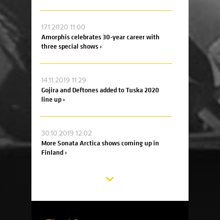
17.1.2020 11:00
Amorphis celebrates 30-year career with
three special shows ›
14.11.2019 11:29
Gojira and Deftones added to Tuska 2020
line up ›
30.10.2019 12:02
More Sonata Arctica shows coming up in
Finland ›