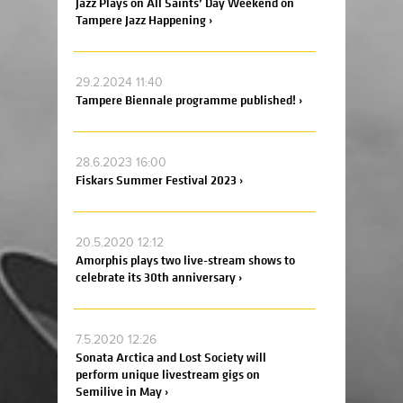
Jazz Plays on All Saints’ Day Weekend on
Tampere Jazz Happening ›
29.2.2024 11:40
Tampere Biennale programme published! ›
28.6.2023 16:00
Fiskars Summer Festival 2023 ›
20.5.2020 12:12
Amorphis plays two live-stream shows to
celebrate its 30th anniversary ›
7.5.2020 12:26
Sonata Arctica and Lost Society will
perform unique livestream gigs on
Semilive in May ›