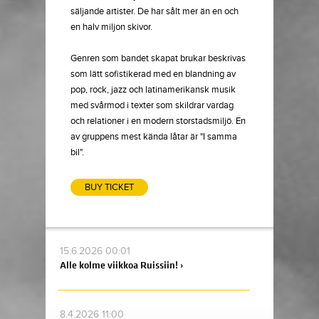
säljande artister. De har sålt mer än en och
en halv miljon skivor.
Genren som bandet skapat brukar beskrivas
som lätt sofistikerad med en blandning av
pop, rock, jazz och latinamerikansk musik
med svårmod i texter som skildrar vardag
och relationer i en modern storstadsmiljö. En
av gruppens mest kända låtar är "I samma
bil".
BUY TICKET
15.6.2026 00:01
Alle kolme viikkoa Ruissiin! ›
8.4.2026 11:00