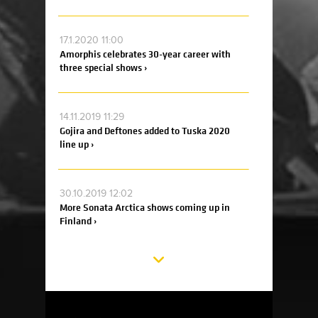
17.1.2020 11:00
Amorphis celebrates 30-year career with
three special shows ›
14.11.2019 11:29
Gojira and Deftones added to Tuska 2020
line up ›
30.10.2019 12:02
More Sonata Arctica shows coming up in
Finland ›