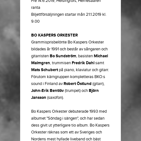
Fre 14.6.2019, Helsingfors, Hernesaaren
ranta
Biljettförsäljningen startar mån 21.1.2019 kl.
9.00
BO KASPERS ORKESTER
Grammisprisbelönte Bo Kaspers Orkester
bildades år 1991 och består av sångaren och
gitarristen
Bo Sundström
, basisten
Michael
Malmgren
, trummisen
Fredrik Dahl
samt
Mats Schubert
på piano, klaviatur och gitarr.
Förutom kärngruppen kompletteras BKO:s
sound i Finland av
Robert Östlund
(gitarr),
John-Erik Bentlöv
(trumpet) och
Björn
Jansson
(saxofon).
Bo Kaspers Orkester debuterade 1993 med
albumet "Söndag i sängen", och har sedan
dess givit ut ytterligare tio album. Bo Kaspers
Orkester räknas som ett av Sveriges och
Nordens mest hyllade liveband och bäst