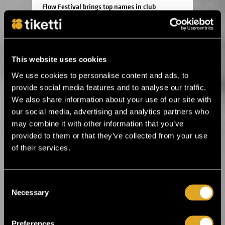
Flow Festival brings top names in club
music to Heineken Backyard ›
24.3.2026 11:00
This website uses cookies
Flow Festival’s Balloon 360° presents
music legends and irresistible rhythms ›
We use cookies to personalise content and ads, to
provide social media features and to analyse our traffic.
We also share information about your use of our site with
16.1.2026 12:00
our social media, advertising and analytics partners who
Helsinki Music Week announces its first
may combine it with other information that you’ve
artist lineup! ›
provided to them or that they’ve collected from your use
of their services.
19.12.2025 14:00
Ankea Festival releases a headliner! ›
Consent
Necessary
Selection
2.12.2025 13:00
For the first time in Estonia! Kings of Leon
Preferences
will perform in Tallinn next summer ›