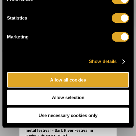
Statistics
14.8.2025 11:45
Celebrate the 20th anniversary of Helsinki
Design Week at Suomitalo! ›
Marketing
2.6.2025 09:00
This summer, the Fiskars Summer Festival
Show details
returns for its sixth edition! ›
Allow all cookies
22.5.2025 09:00
Theatre festival Hangö Teaterträff is right
around the corner ›
Allow selection
Use necessary cookies only
27.3.2025 10:00
Finland’s most authentic and personal
metal festival – Dark River Festival in