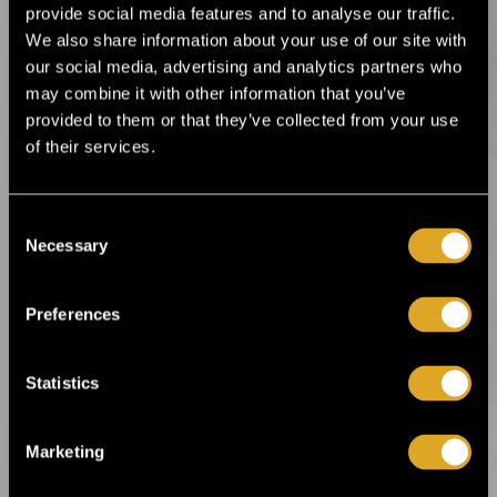
provide social media features and to analyse our traffic.
Avajaiskonsertti ke 8.8.
alk. 50,50 €
We also share information about your use of our site with
Voit antaa panoksesi Itämeren
our social media, advertising and analytics partners who
suojelutyöhön ostamalla Itämerilipun,
may combine it with other information that you’ve
lipunhintaan lisätään 2 euroa, jotka
provided to them or that they’ve collected from your use
käytetään lyhentämättömänä WWF:n
of their services.
Operaatio Merenneitoon.
Lipunmyynti alkaa ke 7.12.2011 klo 9.00
Consent
Necessary
Selection
Ostorajoitus 6 lippua / asiakas. Liput
nimetään ostotilanteessa ja henkilöllisyys on
todistettava rannekkeenvaihdossa.
Preferences
Tiketin voimassaolevat toimitus- ja palvelumaksut
Statistics
lisätään lipunhintoihin. Palvelumaksut on
luettavissa
täältä
Marketing