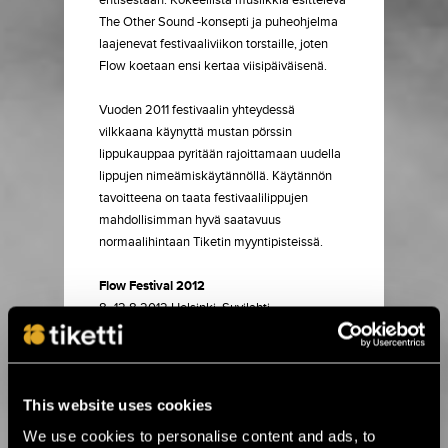
entisestään. Kokeellista musiikkia esittelevä
The Other Sound -konsepti ja puheohjelma
laajenevat festivaaliviikon torstaille, joten
Flow koetaan ensi kertaa viisipäiväisenä.
Vuoden 2011 festivaalin yhteydessä
vilkkaana käynyttä mustan pörssin
lippukauppaa pyritään rajoittamaan uudella
lippujen nimeämiskäytännöllä. Käytännön
tavoitteena on taata festivaalilippujen
mahdollisimman hyvä saatavuus
normaalihintaan Tiketin myyntipisteissä.
Flow Festival 2012
8.-12.8.2012 Helsinki, Suvilahti
4 päivää: pe-su + avajaiskonsertti
alk. 161,50
€
3 päivää: pe-su
alk. 131,50 €
1 päivä: su 12.8.
alk. 71,50 €
(muut
This website uses cookies
päiväkohtaiset liput tulevat myyntiin
We use cookies to personalise content and ads, to
myöhemmin)