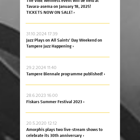
The VIBE wellness event will be held at
Tavara-asema on January 18, 2025!
TICKETS NOW ON SALE! ›
31.10.2024 17:39
Jazz Plays on All Saints’ Day Weekend on
Tampere Jazz Happening ›
29.2.2024 11:40
Tampere Biennale programme published! ›
28.6.2023 16:00
Fiskars Summer Festival 2023 ›
20.5.2020 12:12
Amorphis plays two live-stream shows to
celebrate its 30th anniversary ›