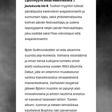
Lipunmyynti alkaa keskiviikkona 7.
joulukuuta klo 9
. Tuolloin myyntiin tulevat
päivälipuista keskiviikon avajaiskonsertti ja
sunnuntain lippu, sekä yhdistelmälipuista
kolmen päivän festivaalilippu ja uutena
lipputyyppinä neljän päivän festivaalilippu,
joka sisältää sekä Flow-viikonlopun että
avajaiskonsertin.
Björk Guðmundsdóttir on eräs aikamme
suurista pop-ikoneista. Vahvana visionäärinä
ja oman tiensä kulkijana tunnettu artisti
aloitti soolouransa vuoden 1993 albumilla
Debut, jolle on sittemmin muodostunut
vankka klassikkostatus omaperäisenä
mestariteoksena. Varhaisten levyjensä
jälkeen Björkin musiikki on pysynyt alati
innovatiivisena ja artistin nauttima arvostus
on kasvanut tasaiseen tahtiin. Tuorein
albumi, luonnon ja tieteen tematiikkaa
käsittelevä Biophilia näki päivänvalon