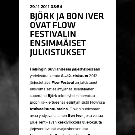
29.11.2011 08:54
BJÖRK JA BON IVER
OVAT FLOW
FESTIVALIN
ENSIMMÄISET
JULKISTUKSET
Helsingin Suvilahdessa
järjestyksessään
yhdeksättä kertaa
8.–12. elokuuta
2012
järjestettävä
Flow Festival
on julkistanut
ensimmäiset esiintyjänsä. Islantilainen
supertähti
Björk
tekee yhden harvoista
Biophilia-kiertueensa esiintymisistä Flow'ssa
festivaalisunnuntaina
. Flow'n puolestaan
avaa yhdysvaltalainen
Bon Iver
, joka valtaa
Blue Tent -lavan
keskiviikkona 8. elokuuta
järjestettävässä avajaiskonsertissa.