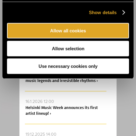
15.6.2026 00:01
Show details
Alle kolme viikkoa Ruissiin! ›
Allow all cookies
8.4.2026 11:00
Flow Festival brings top names in club
music to Heineken Backyard ›
Allow selection
Use necessary cookies only
24.3.2026 11:00
Flow Festival’s Balloon 360° presents
music legends and irresistible rhythms ›
16.1.2026 12:00
Helsinki Music Week announces its first
artist lineup! ›
19.12.2025 14:00