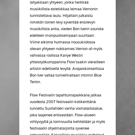
lahjakkaan yhtyeen, jonka herkkää
musiikillista estetiikkaa leimaa Vernonin
tunnistettava laulu. Hiljattain julkaistu
nimetön toinen levy syventää ensilevyn
musiikillista antia, vieden Bon Iverin soundia
edelleen monipuolisempaan suuntaan.
Viime aikoina huimassa nousukiidossa
olevan yhtyeen nokkamies Vernon oli myös
vahvassa roolissa Kanye Westin
yhteistyökumppanina Flow'ssakin vierailleen
artistin edellisellä levyllä. Avajaiskonsertissa
Bon Iver valtaa tunnelmaltaan intiimin Blue
Tentin.
Flow Festivalin tapahtumapaikkana jatkaa
vuodesta 2007 festivaalin kotikenttänä
tunnettu Suvilahden vanha voimalaitosalue,
joka laajenee entisestään. Flow-alueen
viihtyvyyttä ja toimivuutta kehitetään ja myös
festivaalin ohjelmatarjonta syvenee