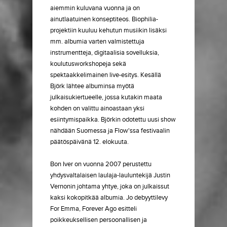
aiemmin kuluvana vuonna ja on
ainutlaatuinen konseptiteos. Biophilia-
projektiin kuuluu kehutun musiikin lisäksi
mm. albumia varten valmistettuja
instrumentteja, digitaalisia sovelluksia,
koulutusworkshopeja sekä
spektaakkelimainen live-esitys. Kesällä
Björk lähtee albuminsa myötä
julkaisukiertueelle, jossa kutakin maata
kohden on valittu ainoastaan yksi
esiintymispaikka. Björkin odotettu uusi show
nähdään Suomessa ja Flow'ssa festivaalin
päätöspäivänä 12. elokuuta.
Bon Iver on vuonna 2007 perustettu
yhdysvaltalaisen laulaja-lauluntekijä Justin
Vernonin johtama yhtye, joka on julkaissut
kaksi kokopitkää albumia. Jo debyyttilevy
For Emma, Forever Ago esitteli
poikkeuksellisen persoonallisen ja