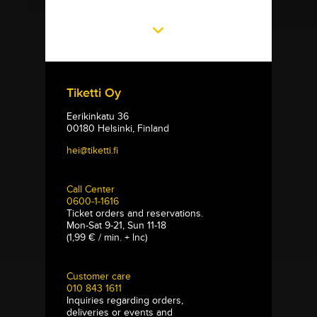
Tiketti Oy
Eerikinkatu 36
00180 Helsinki, Finland
hei@tiketti.fi
Call Center
0600-1-1616
Ticket orders and reservations.
Mon-Sat 9-21, Sun 11-18
(1,99 € / min. + lnc)
Customer care
010 843 1611
Inquiries regarding orders,
deliveries or events and