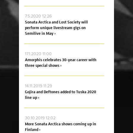
7.5.2020 12:26
Sonata Arctica and Lost Society will
perform unique livestream gigs on
Semilive in May ›
17.1.2020 11:00
Amorphis celebrates 30-year career with
three special shows ›
14.11.2019 11:29
Gojira and Deftones added to Tuska 2020
line up ›
30.10.2019 12:02
More Sonata Arctica shows coming up in
Finland ›