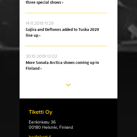
three special shows ›
14.11.2019 11:29
Gojira and Deftones added to Tuska 2020
line up ›
30.10.2019 12:02
More Sonata Arctica shows coming up in
Finland ›
Tiketti Oy
Eerikinkatu 36
00180 Helsinki, Finland
hei@tiketti.fi