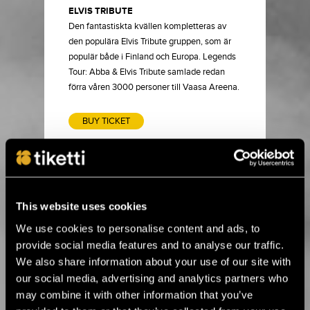
ELVIS TRIBUTE
Den fantastiskta kvällen kompletteras av
den populära Elvis Tribute gruppen, som är
populär både i Finland och Europa. Legends
Tour: Abba & Elvis Tribute samlade redan
förra våren 3000 personer till Vaasa Areena.
BUY TICKET
15.6.2026 00:01
Alle kolme viikkoa Ruissiin! ›
This website uses cookies
We use cookies to personalise content and ads, to
provide social media features and to analyse our traffic.
8.4.2026 11:00
Flow Festival brings top names in club
We also share information about your use of our site with
music to Heineken Backyard ›
our social media, advertising and analytics partners who
may combine it with other information that you’ve