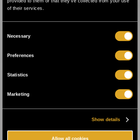
provided to them or that they’ve collected from your use
24.3.2026 11:00
of their services.
Flow Festival’s Balloon 360° presents
music legends and irresistible rhythms ›
Consent
Necessary
Selection
16.1.2026 12:00
Helsinki Music Week announces its first
artist lineup! ›
Preferences
19.12.2025 14:00
Statistics
Ankea Festival releases a headliner! ›
Marketing
2.12.2025 13:00
For the first time in Estonia! Kings of Leon
will perform in Tallinn next summer ›
Show details
14.8.2025 11:45
Allow all cookies
Celebrate the 20th anniversary of Helsinki