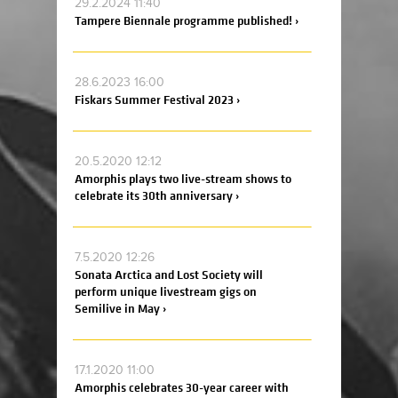
29.2.2024 11:40
Tampere Biennale programme published! ›
28.6.2023 16:00
Fiskars Summer Festival 2023 ›
20.5.2020 12:12
Amorphis plays two live-stream shows to
celebrate its 30th anniversary ›
7.5.2020 12:26
Sonata Arctica and Lost Society will
perform unique livestream gigs on
Semilive in May ›
17.1.2020 11:00
Amorphis celebrates 30-year career with