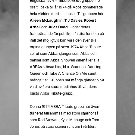
Engelska 1974 – Tribute ABBA gruppen för
oss tillbaka till år 1974 då Abba dominerade
hela världen med sin musik. Till gruppen hör
Aileen McLaughlin
,
T J Davies
,
Robert
Arnall
och
Jules Dodd
. Under deras
framträdande får publiken faktist fundera på
ifall det möjligtvis kan vara den svenska
orginalgruppen på scen. 1974 Abba Tribute
se rut som Abba, sjunger som Abba och
dansar som Abba. Showen innehåller alla
ABBAs största hits, bl.a. Waterloo, Dancing
Queen och Take A Chance On Me samt
många fler. Gruppen har många gånger blivit
vald av flera stora mediahus till världens
bästa Abba Tribute-grupp.
Denna 1974 ABBA Tribute grupp har även
turnérat tillsammas med stora stjärnor så
som Rod Stewart, Kylie Minouge och Tom
Jones på stora scener runt om i världen.