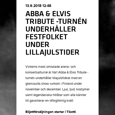
13.9.2018 12:48
ABBA & ELVIS
TRIBUTE -TURNÉN
UNDERHÅLLER
FESTFOLKET
UNDER
LILLAJULSTIDER
Vinterns mest omtalade arena- och
konsertsalturné är här! Abba & Elvis Tribute -
turnén underhåller lillajulsfolket med en
glamourös show runtom i Finland under
november och december. Ljus, ljud, kostymer
samt legendariska hitlåtar som alla känner
till garanterar en oförglömlig kväll.
Biljettförsäljningen startar i Tiketti