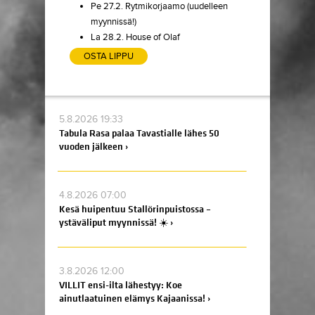
Pe 27.2. Rytmikorjaamo (uudelleen
myynnissä!)
La 28.2. House of Olaf
OSTA LIPPU
5.8.2026 19:33
Tabula Rasa palaa Tavastialle lähes 50
vuoden jälkeen ›
4.8.2026 07:00
Kesä huipentuu Stallörinpuistossa –
ystäväliput myynnissä! ☀️ ›
3.8.2026 12:00
VILLIT ensi-ilta lähestyy: Koe
ainutlaatuinen elämys Kajaanissa! ›