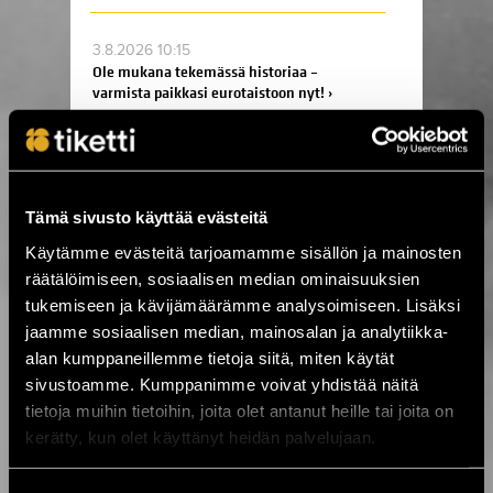
3.8.2026 10:15
Ole mukana tekemässä historiaa –
varmista paikkasi eurotaistoon nyt! ›
28.7.2026 10:00
Turussa taistellaan historiallisesta
jatkopaikasta eurokarsinnoissa! ›
Tämä sivusto käyttää evästeitä
Käytämme evästeitä tarjoamamme sisällön ja mainosten
räätälöimiseen, sosiaalisen median ominaisuuksien
24.7.2026 11:00
tukemiseen ja kävijämäärämme analysoimiseen. Lisäksi
KuPS vastaan Sabah Kuopion Väre
Areenalla! ›
jaamme sosiaalisen median, mainosalan ja analytiikka-
alan kumppaneillemme tietoja siitä, miten käytät
sivustoamme. Kumppanimme voivat yhdistää näitä
23.7.2026 00:01
tietoja muihin tietoihin, joita olet antanut heille tai joita on
On The Rocks juhlii 25-vuotista taivaltaan
kerätty, kun olet käyttänyt heidän palvelujaan.
- koko viikon huippukeikkoja ›