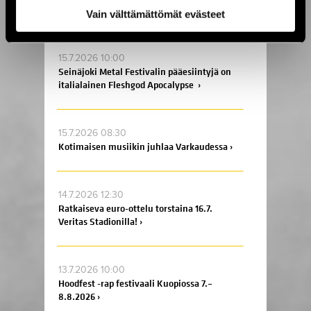
illallinen Ruissalossa! ›
Vain välttämättömät evästeet
15.7.2026 10:00
Seinäjoki Metal Festivalin pääesiintyjä on
italialainen Fleshgod Apocalypse ›
15.7.2026 08:30
Kotimaisen musiikin juhlaa Varkaudessa ›
14.7.2026 12:30
Ratkaiseva euro-ottelu torstaina 16.7.
Veritas Stadionilla! ›
13.7.2026 10:00
Hoodfest -rap festivaali Kuopiossa 7.–
8.8.2026 ›