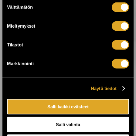
Suostumuksen
Välttämätön
valinta
22.7.2026 10:00
Laid Back tuo “Sunshine Reggae” -
tunnelman Finlandia-taloon ›
Mieltymykset
21.7.2026 10:00
Tilastot
Billnäsin ruukin kesä jatkuu! ›
Markkinointi
17.7.2026 15:00
SOPP tuo kesän lasiin Helsingissä, Turussa
ja Oulussa! ›
Näytä tiedot
17.7.2026 09:00
Salli kaikki evästeet
Enää kaksi viikkoa Jytäkesään! ›
Salli valinta
15.7.2026 15:00
Livejazzia 1800-luvun kauppalaivalla ja