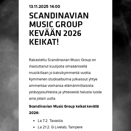
13.11.2025 14:00
SCANDINAVIAN
MUSIC GROUP
KEVÄÄN 2026
KEIKAT!
Rakastettu Scandinavian Music Group on
ihastuttanut kuulijoita omaäänisellä
musiikillaan jo kaksikymmentä vuotta.
Kymmenen studioalbumia julkaissut yhtye
ammentaa voimansa elämänmittaisista
ystävyyssuhteista ja yhteisestä halusta luoda
aina jotain uutta.
Scandinavian Music Group keikat kevällä
2026:
La 7.2. Tavastia
La 21.2. G Livelab, Tampere