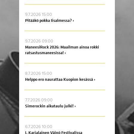
9.7.2026 15:00
Pitääkö pokka Iisalmessa? ›
9.7.2026 09:00
ManeesiRock 2026: Maailman ainoa rokki
ratsastusmaneesissa! ›
8.7.2026 15:00
Helppo ero naurattaa Kuopion kesässä ›
7.7.2026 09:00
Simerockin aikataulu julki! ›
6.7.2026 10:00
J. Karjalainen Väinö Festivalissa