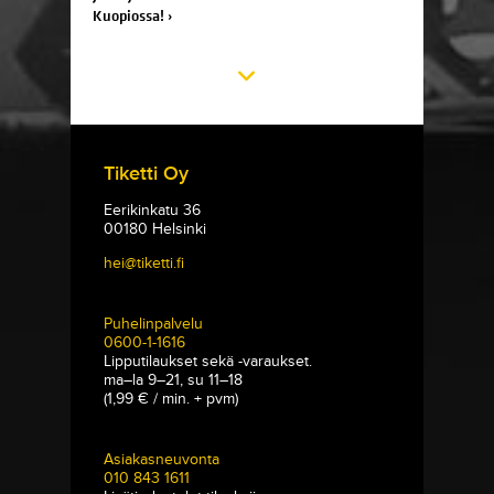
Kuopiossa! ›
Tiketti Oy
Eerikinkatu 36
00180 Helsinki
hei@tiketti.fi
Puhelinpalvelu
0600-1-1616
Lipputilaukset sekä -varaukset.
ma–la 9–21, su 11–18
(1,99 € / min. + pvm)
Asiakasneuvonta
010 843 1611