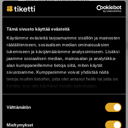
vuoden jälkeen ›
4.8.2026 07:00
Tämä sivusto käyttää evästeitä
Kesä huipentuu Stallörinpuistossa –
ystäväliput myynnissä! ☀️ ›
Käytämme evästeitä tarjoamamme sisällön ja mainosten
räätälöimiseen, sosiaalisen median ominaisuuksien
tukemiseen ja kävijämäärämme analysoimiseen. Lisäksi
3.8.2026 12:00
jaamme sosiaalisen median, mainosalan ja analytiikka-
VILLIT ensi-ilta lähestyy: Koe
alan kumppaneillemme tietoja siitä, miten käytät
ainutlaatuinen elämys Kajaanissa! ›
sivustoamme. Kumppanimme voivat yhdistää näitä
tietoja muihin tietoihin, joita olet antanut heille tai joita on
kerätty, kun olet käyttänyt heidän palvelujaan.
3.8.2026 10:15
Ole mukana tekemässä historiaa –
varmista paikkasi eurotaistoon nyt! ›
Suostumuksen
Välttämätön
valinta
28.7.2026 10:00
Turussa taistellaan historiallisesta
Mieltymykset
jatkopaikasta eurokarsinnoissa! ›