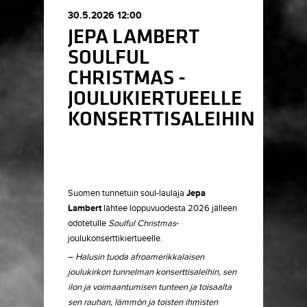
30.5.2026 12:00
JEPA LAMBERT
SOULFUL
CHRISTMAS -
JOULUKIERTUEELLE
KONSERTTISALEIHIN
Suomen tunnetuin soul-laulaja
Jepa
Lambert
lähtee loppuvuodesta 2026 jälleen
odotetulle
Soulful Christmas
-
joulukonserttikiertueelle.
–
Halusin tuoda afroamerikkalaisen
joulukirkon tunnelman konserttisaleihin, sen
ilon ja voimaantumisen tunteen ja toisaalta
sen rauhan, lämmön ja toisten ihmisten