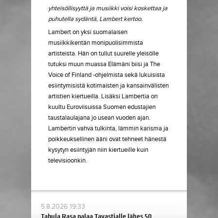
yhteisöllisyyttä ja musiikki voisi koskettaa ja
puhutella sydäntä, Lambert kertoo.
Lambert on yksi suomalaisen
musiikkikentän monipuolisimmista
artisteista. Hän on tullut suurelle yleisölle
tutuksi muun muassa Elämäni biisi ja The
Voice of Finland -ohjelmista sekä lukuisista
esiintymisistä kotimaisten ja kansainvälisten
artistien kiertueilla. Lisäksi Lambertia on
kuultu Euroviisuissa Suomen edustajien
taustalaulajana jo usean vuoden ajan.
Lambertin vahva tulkinta, lämmin karisma ja
poikkeuksellinen ääni ovat tehneet hänestä
kysytyn esiintyjän niin kiertueille kuin
televisioonkin.
5.8.2026 19:33
Tabula Rasa palaa Tavastialle lähes 50