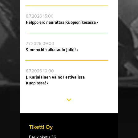
8.7.2026 15:00
Helppo ero naurattaa Kuopion kesässä ›
7.7.2026 09:00
Simerockin aikataulu julki! ›
6.7.2026 10:00
J. Karjalainen Väinö Festivalissa
Kuopiossa! ›
Tiketti Oy
Eerikinkatu 36