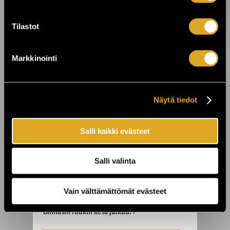
Tilastot
24.7.2026 11:00
KuPS vastaan Sabah Kuopion Väre
Areenalla! ›
Markkinointi
23.7.2026 00:01
Näytä tiedot
On The Rocks juhlii 25-vuotista taivaltaan
- koko viikon huippukeikkoja ›
Salli kaikki evästeet
22.7.2026 10:00
Laid Back tuo “Sunshine Reggae” -
Salli valinta
tunnelman Finlandia-taloon ›
Vain välttämättömät evästeet
21.7.2026 10:00
Billnäsin ruukin kesä jatkuu! ›