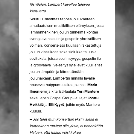
läsnäolon, Lambert kuvailee tulevaa
kiertuetta.
Soulful Christmas tarjoaa joulukauteen
ainutlaatuisen musiikillisen elämyksen, jossa
lämminhenkinen joulun tunnelma kohtaa
svengaavan soulin ja gospelin yhteisöllisen
voiman. Konserteissa kuullaan rakastettuja
joulun klassikoita sekä sielukkaita uusia
sovituksia, joissa soulin syvyys, gospelin ilo
ja groovaava live-esitys syleilevät kuulijansa
joulun lämpöön ja kiireettömään
joulunaikaan. Lambertin rinnalla lavalle
nousevat huippumuusikot, pianisti
Maria
Ilmoniemi
ja kitaristi-laulaja
Teri Mantere
sekä Jepan Gospel Group -laulajat
Jonnu
Heikkilä
ja
Elli Kyyrö
, joihin myös Mantere
kuuluu.
–
Jos tulet mun konserttiin yksin, siellä ei
kuitenkaan tarvitse olla yksin, ei kenenkään.
Haluan, että kaikki voisi kokea