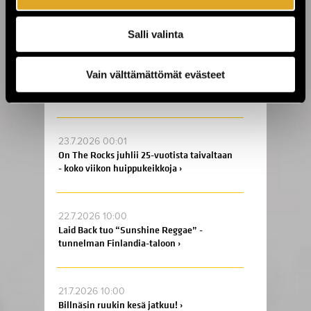
Ole mukana tekemässä historiaa –
varmista paikkasi eurotaistoon nyt! ›
Salli valinta
24.7.2026 11:00
Vain välttämättömät evästeet
KuPS vastaan Sabah Kuopion Väre
Areenalla! ›
23.7.2026 00:01
On The Rocks juhlii 25-vuotista taivaltaan
- koko viikon huippukeikkoja ›
22.7.2026 10:00
Laid Back tuo “Sunshine Reggae” -
tunnelman Finlandia-taloon ›
21.7.2026 10:00
Billnäsin ruukin kesä jatkuu! ›