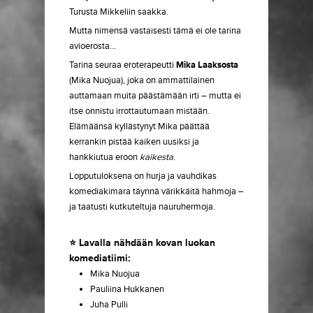
Turusta Mikkeliin saakka.
Mutta nimensä vastaisesti tämä ei ole tarina
avioerosta…
Tarina seuraa eroterapeutti
Mika Laaksosta
(Mika Nuojua), joka on ammattilainen
auttamaan muita päästämään irti – mutta ei
itse onnistu irrottautumaan mistään.
Elämäänsä kyllästynyt Mika päättää
kerrankin pistää kaiken uusiksi ja
hankkiutua eroon
kaikesta
.
Lopputuloksena on hurja ja vauhdikas
komediakimara täynnä värikkäitä hahmoja –
ja taatusti kutkuteltuja nauruhermoja.
⭐ Lavalla nähdään kovan luokan
komediatiimi:
Mika Nuojua
Pauliina Hukkanen
Juha Pulli