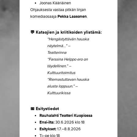
Joonas Kääriäinen
Ohjauksesta vastaa pitkän linjan
komediaosaaja
Pekka Laasonen
.
💬 Katsojien ja kriitikoiden ylistämä:
“Hengästyttävän hauska
näytelmä…”
–
Teatterinna
“Farssina Helppo ero on
täydellinen.”
–
Kulttuuritoimitus
“Riemastuttavan hauska
alusta loppuun.”
–
Kulttuurikissa
📅 Esitystiedot
Rauhalahti Teatteri Kuopiossa
Ensi-ilta:
30.6.2026 klo 18
Esitykset:
1.7.–8.8.2026
Ti–pe klo 18