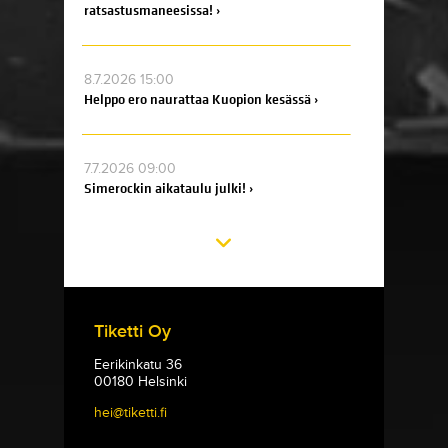
ratsastusmaneesissa! ›
8.7.2026 15:00
Helppo ero naurattaa Kuopion kesässä ›
7.7.2026 09:00
Simerockin aikataulu julki! ›
Tiketti Oy
Eerikinkatu 36
00180 Helsinki
hei@tiketti.fi