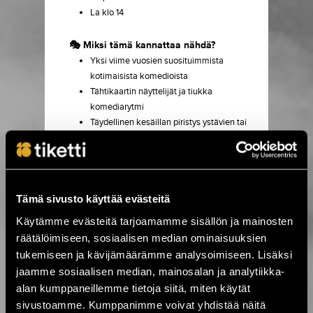
La klo 14
🎭 Miksi tämä kannattaa nähdä?
Yksi viime vuosien suosituimmista
kotimaisista komedioista
Tähtikaartin näyttelijät ja tiukka
komediarytmi
Täydellinen kesäillan piristys ystävien tai
työkavereiden kanssa
🎟️
Vinkki:
Tämä esitys täyttää katsomot –
varmista paikkasi ajoissa!
OSTA LIPPU
Tämä sivusto käyttää evästeitä
Käytämme evästeitä tarjoamamme sisällön ja mainosten
räätälöimiseen, sosiaalisen median ominaisuuksien
7.8.2026 09:00
tukemiseen ja kävijämäärämme analysoimiseen. Lisäksi
Byggablues – uusi blueselämys Helsingin
jaamme sosiaalisen median, mainosalan ja analytiikka-
sydämessä ›
alan kumppaneillemme tietoja siitä, miten käytät
sivustoamme. Kumppanimme voivat yhdistää näitä