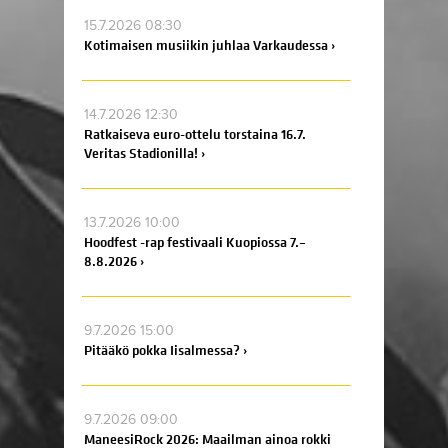
15.7.2026 08:30
Kotimaisen musiikin juhlaa Varkaudessa ›
14.7.2026 12:30
Ratkaiseva euro-ottelu torstaina 16.7.
Veritas Stadionilla! ›
13.7.2026 10:00
Hoodfest -rap festivaali Kuopiossa 7.–
8.8.2026 ›
9.7.2026 15:00
Pitääkö pokka Iisalmessa? ›
9.7.2026 09:00
ManeesiRock 2026: Maailman ainoa rokki