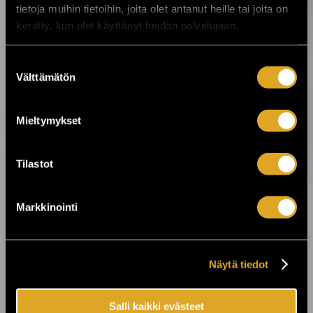
tietoja muihin tietoihin, joita olet antanut heille tai joita on
7.8.2026 00:01
kerätty, kun olet käyttänyt heidän palvelujaan.
Festarikesä käy kuumana! ›
Suostumuksen
Välttämätön
5.8.2026 19:33
valinta
Tabula Rasa palaa Tavastialle lähes 50
vuoden jälkeen ›
Mieltymykset
4.8.2026 07:00
Tilastot
Kesä huipentuu Stallörinpuistossa –
ystäväliput myynnissä! ☀️ ›
Markkinointi
3.8.2026 12:00
VILLIT ensi-ilta lähestyy: Koe
ainutlaatuinen elämys Kajaanissa! ›
Näytä tiedot
3.8.2026 10:15
Salli kaikki evästeet