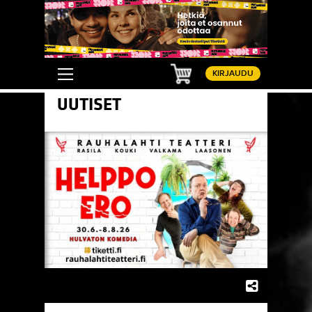
Ostoskori
KIRJAUDU
UUTISET