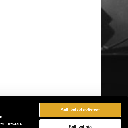
Salli kaikki evästeet
an
sen median,
Salli valinta