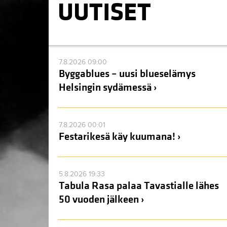
UUTISET
7.8.2026 09:00
Byggablues – uusi blueselämys
Helsingin sydämessä ›
7.8.2026 00:01
Festarikesä käy kuumana! ›
5.8.2026 19:33
Tabula Rasa palaa Tavastialle lähes
50 vuoden jälkeen ›