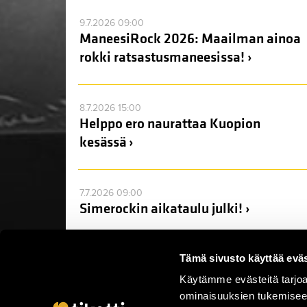
9.7.2026 09:00
ManeesiRock 2026: Maailman ainoa
rokki ratsastusmaneesissa! ›
8.7.2026 15:00
Helppo ero naurattaa Kuopion
kesässä ›
7.7.2026 09:00
Simerockin aikataulu julki! ›
Tämä sivusto käyttää eväs
Käytämme evästeitä tarjoa
ominaisuuksien tukemisee