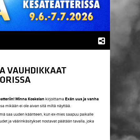
 JA VAUHDIKKAAT
PORISSA
atteriin!
Minna Koskelan
kirjoittama
Exän uus ja vanha
ssa mikään ei ole aivan sitä miltä näyttää.
elämä saa uuden käänteen, kun ex-mies saapuu paikalle
udet ja väärinkäsitykset nostavat päätään tavalla, joka