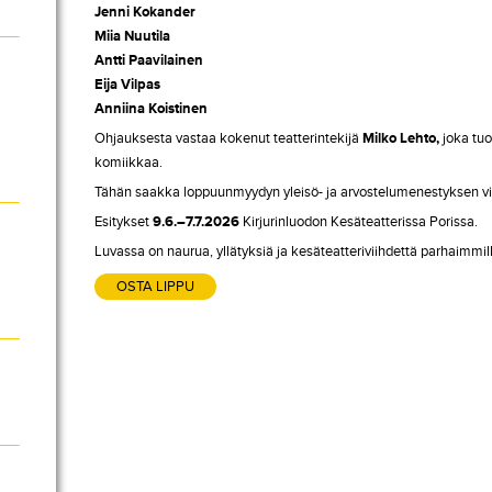
Jenni Kokander
Miia Nuutila
Antti Paavilainen
Eija Vilpas
Anniina Koistinen
Ohjauksesta vastaa kokenut teatterintekijä
Milko Lehto,
joka tuo
komiikkaa.
Tähän saakka loppuunmyydyn yleisö- ja arvostelumenestyksen viimei
Esitykset
9.6.–7.7.2026
Kirjurinluodon Kesäteatterissa Porissa.
Luvassa on naurua, yllätyksiä ja kesäteatteriviihdettä parhaimmil
OSTA LIPPU