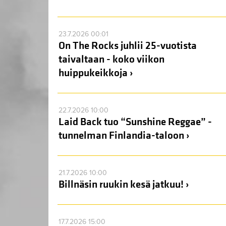
23.7.2026 00:01
On The Rocks juhlii 25-vuotista
taivaltaan - koko viikon
huippukeikkoja ›
22.7.2026 10:00
Laid Back tuo “Sunshine Reggae” -
tunnelman Finlandia-taloon ›
21.7.2026 10:00
Billnäsin ruukin kesä jatkuu! ›
17.7.2026 15:00