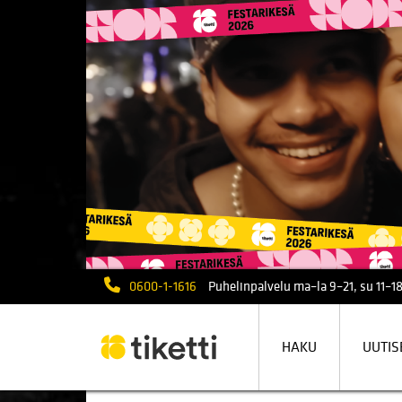
0600-1-1616
Puhelinpalvelu ma–la 9–21, su 11–18
HAKU
UUTIS