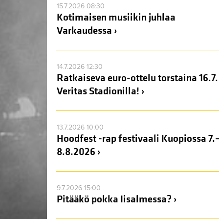
15.7.2026 08:30
Kotimaisen musiikin juhlaa
Varkaudessa ›
14.7.2026 12:30
Ratkaiseva euro-ottelu torstaina 16.7.
Veritas Stadionilla! ›
13.7.2026 10:00
Hoodfest -rap festivaali Kuopiossa 7.
8.8.2026 ›
9.7.2026 15:00
Pitääkö pokka Iisalmessa? ›