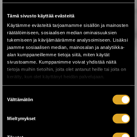
7.8.2026 00:01
Festarikesä käy kuumana! ›
Tämä sivusto käyttää evästeitä
Käytämme evästeitä tarjoamamme sisällön ja mainosten
5.8.2026 19:33
räätälöimiseen, sosiaalisen median ominaisuuksien
Tabula Rasa palaa Tavastialle lähes 50
tukemiseen ja kävijämäärämme analysoimiseen. Lisäksi
vuoden jälkeen ›
jaamme sosiaalisen median, mainosalan ja analytiikka-
alan kumppaneillemme tietoja siitä, miten käytät
4.8.2026 07:00
sivustoamme. Kumppanimme voivat yhdistää näitä
Kesä huipentuu Stallörinpuistossa –
tietoja muihin tietoihin, joita olet antanut heille tai joita on
ystäväliput myynnissä! ☀️ ›
kerätty, kun olet käyttänyt heidän palvelujaan.
Suostumuksen
3.8.2026 12:00
Välttämätön
VILLIT ensi-ilta lähestyy: Koe
valinta
ainutlaatuinen elämys Kajaanissa! ›
Mieltymykset
3.8.2026 10:15
Ole mukana tekemässä historiaa –