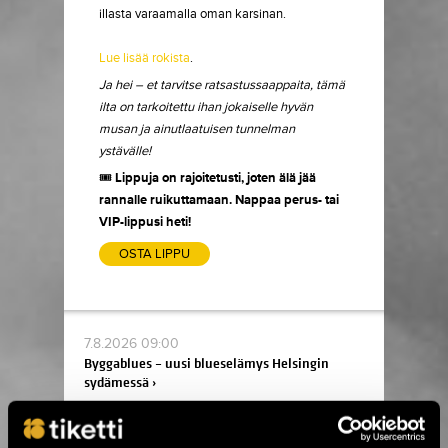
illasta varaamalla oman karsinan.
Lue lisää rokista
.
Ja hei – et tarvitse ratsastussaappaita, tämä
ilta on tarkoitettu ihan jokaiselle hyvän
musan ja ainutlaatuisen tunnelman
ystävälle!
🎟️
Lippuja on rajoitetusti, joten älä jää
rannalle ruikuttamaan. Nappaa perus- tai
VIP-lippusi heti!
OSTA LIPPU
7.8.2026 09:00
Byggablues – uusi blueselämys Helsingin
sydämessä ›