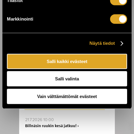
Tilastot
varmista paikkasi eurotaistoon nyt! ›
Markkinointi
24.7.2026 11:00
KuPS vastaan Sabah Kuopion Väre
Areenalla! ›
Näytä tiedot
23.7.2026 00:01
On The Rocks juhlii 25-vuotista taivaltaan
Salli kaikki evästeet
- koko viikon huippukeikkoja ›
Salli valinta
22.7.2026 10:00
Laid Back tuo “Sunshine Reggae” -
Vain välttämättömät evästeet
tunnelman Finlandia-taloon ›
21.7.2026 10:00
Billnäsin ruukin kesä jatkuu! ›