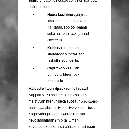
Ståhl
, ja lauteille nousee sellainen kattaus,
että alta pois:
Noora Louhimo
vyöryttää
lavalle maailmanluokan
karismaa, soolobiisejään
sekä huikeita rock- ja soul-
covereita!
Kaikkeus
puukottaa
suomirockia metallisen
raskailla soundeilla.
Caput
korkkaa illan
puhtaalla blues rock -
energialla.
Haluatko iltaan ripauksen luksusta?
Nappaa VIP-lippu! Se pitää sisällään
maistuvan menun sekä suositun
Kavioliitto-
podcastin
eksklusiivisen live-version, jossa
Katja Ståhl ja Teemu Ahtee ruotivat
hevosmaailman ilmiöitä. Oman
kaveriporukan kanssa pääset nauttimaan