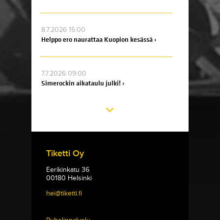
8.7.2026 15:00
Helppo ero naurattaa Kuopion kesässä ›
7.7.2026 09:00
Simerockin aikataulu julki! ›
Tiketti Oy
Eerikinkatu 36
00180 Helsinki
hei@tiketti.fi