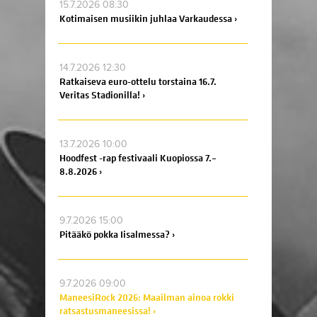
15.7.2026 08:30
Kotimaisen musiikin juhlaa Varkaudessa ›
14.7.2026 12:30
Ratkaiseva euro-ottelu torstaina 16.7.
Veritas Stadionilla! ›
13.7.2026 10:00
Hoodfest -rap festivaali Kuopiossa 7.–
8.8.2026 ›
9.7.2026 15:00
Pitääkö pokka Iisalmessa? ›
9.7.2026 09:00
ManeesiRock 2026: Maailman ainoa rokki
ratsastusmaneesissa! ›