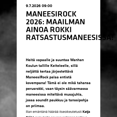
9.7.2026 09:00
MANEESIROCK
2026: MAAILMAN
AINOA ROKKI
RATSASTUSMANEESISSA!
Heitä vapaalle ja suuntaa Wanhan
Koulun tallille Keiteleelle, sillä
neljättä kertaa järjestettävä
ManeesiRock
palaa entistä
kovempana! Tämä ei ole mikä tahansa
perusrokki, vaan täysin säävarmassa
maneesissa miteltävä musajuhla,
jossa soundit paukkuu ja tanssipohja
on priimaa.
Illan emäntänä häärää itseoikeutetusti
Katja