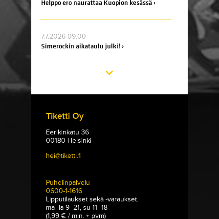
Helppo ero naurattaa Kuopion kesässä ›
7.7.2026 09:00
Simerockin aikataulu julki! ›
Tiketti Oy
Eerikinkatu 36
00180 Helsinki
hei@tiketti.fi
Puhelinpalvelu
0600-1-1616
Lipputilaukset sekä -varaukset.
ma–la 9–21, su 11–18
(1,99 € / min. + pvm)