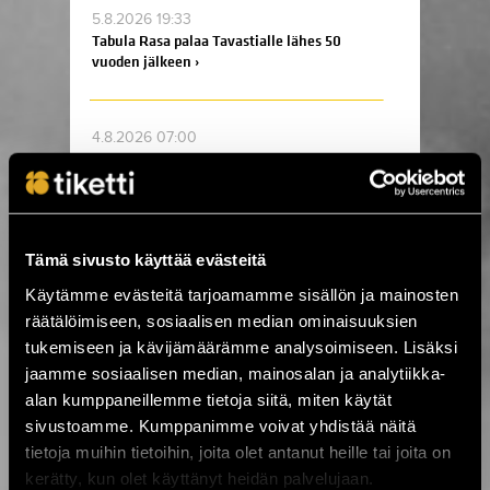
5.8.2026 19:33
Tabula Rasa palaa Tavastialle lähes 50
vuoden jälkeen ›
4.8.2026 07:00
Kesä huipentuu Stallörinpuistossa –
ystäväliput myynnissä! ☀️ ›
3.8.2026 12:00
Tämä sivusto käyttää evästeitä
VILLIT ensi-ilta lähestyy: Koe
Käytämme evästeitä tarjoamamme sisällön ja mainosten
ainutlaatuinen elämys Kajaanissa! ›
räätälöimiseen, sosiaalisen median ominaisuuksien
tukemiseen ja kävijämäärämme analysoimiseen. Lisäksi
jaamme sosiaalisen median, mainosalan ja analytiikka-
3.8.2026 10:15
Ole mukana tekemässä historiaa –
alan kumppaneillemme tietoja siitä, miten käytät
varmista paikkasi eurotaistoon nyt! ›
sivustoamme. Kumppanimme voivat yhdistää näitä
tietoja muihin tietoihin, joita olet antanut heille tai joita on
kerätty, kun olet käyttänyt heidän palvelujaan.