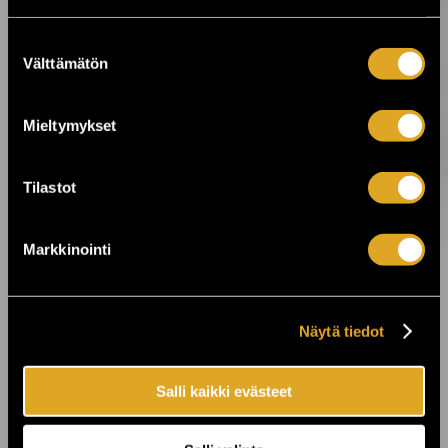
24.7.2026 11:00
KuPS vastaan Sabah Kuopion Väre
Areenalla! ›
Suostumuksen
Välttämätön
valinta
23.7.2026 00:01
Mieltymykset
On The Rocks juhlii 25-vuotista taivaltaan
- koko viikon huippukeikkoja ›
Tilastot
22.7.2026 10:00
Laid Back tuo “Sunshine Reggae” -
Markkinointi
tunnelman Finlandia-taloon ›
21.7.2026 10:00
Näytä tiedot
Billnäsin ruukin kesä jatkuu! ›
Salli kaikki evästeet
17.7.2026 15:00
SOPP tuo kesän lasiin Helsingissä, Turussa