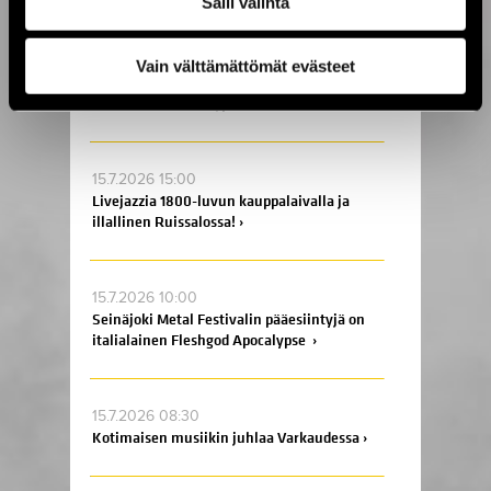
Salli valinta
ja Oulussa! ›
Vain välttämättömät evästeet
17.7.2026 09:00
Enää kaksi viikkoa Jytäkesään! ›
15.7.2026 15:00
Livejazzia 1800-luvun kauppalaivalla ja
illallinen Ruissalossa! ›
15.7.2026 10:00
Seinäjoki Metal Festivalin pääesiintyjä on
italialainen Fleshgod Apocalypse ›
15.7.2026 08:30
Kotimaisen musiikin juhlaa Varkaudessa ›