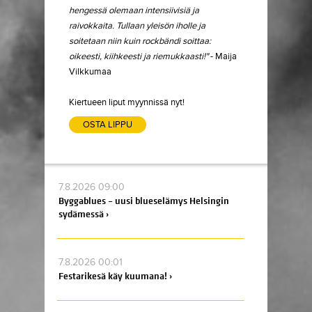
hengessä olemaan intensiivisiä ja
raivokkaita. Tullaan yleisön iholle ja
soitetaan niin kuin rockbändi soittaa:
oikeesti, kiihkeesti ja riemukkaasti!"
- Maija
Vilkkumaa
Kiertueen liput myynnissä nyt!
OSTA LIPPU
7.8.2026 09:00
Byggablues – uusi blueselämys Helsingin
sydämessä ›
7.8.2026 00:01
Festarikesä käy kuumana! ›