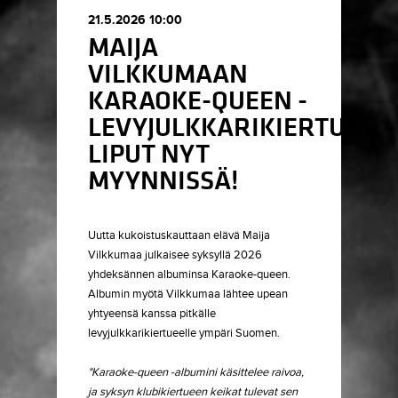
21.5.2026 10:00
MAIJA
VILKKUMAAN
KARAOKE-QUEEN -
LEVYJULKKARIKIERTUE
LIPUT NYT
MYYNNISSÄ!
Uutta kukoistuskauttaan elävä Maija
Vilkkumaa julkaisee syksyllä 2026
yhdeksännen albuminsa Karaoke-queen.
Albumin myötä Vilkkumaa lähtee upean
yhtyeensä kanssa pitkälle
levyjulkkarikiertueelle ympäri Suomen.
"Karaoke-queen -albumini käsittelee raivoa,
ja syksyn klubikiertueen keikat tulevat sen