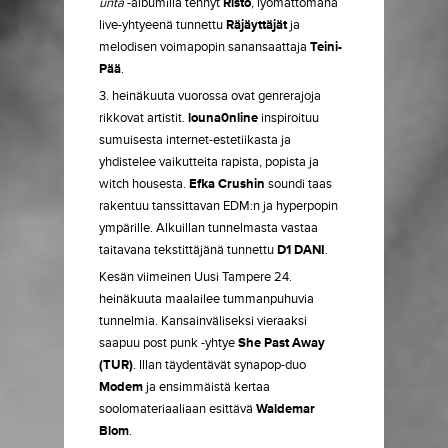
unta
-albumilla tehnyt
Risto
, lyömättömänä
live-yhtyeenä tunnettu
Räjäyttäjät
ja
melodisen voimapopin sanansaattaja
Teini-
Pää
.
3. heinäkuuta vuorossa ovat genrerajoja
rikkovat artistit.
louna0nline
inspiroituu
sumuisesta internet-estetiikasta ja
yhdistelee vaikutteita rapista, popista ja
witch housesta.
Efka Crushin
soundi taas
rakentuu tanssittavan EDM:n ja hyperpopin
ympärille. Alkuillan tunnelmasta vastaa
taitavana tekstittäjänä tunnettu
D1 DANI
.
Kesän viimeinen Uusi Tampere 24.
heinäkuuta maalailee tummanpuhuvia
tunnelmia. Kansainväliseksi vieraaksi
saapuu post punk -yhtye
She Past Away
(TUR)
. Illan täydentävät synapop-duo
Modem
ja ensimmäistä kertaa
soolomateriaaliaan esittävä
Waldemar
Blom
.