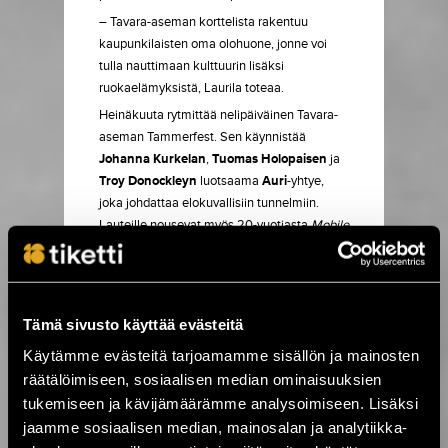
– Tavara-aseman korttelista rakentuu
kaupunkilaisten oma olohuone, jonne voi
tulla nauttimaan kulttuurin lisäksi
ruokaelämyksistä, Laurila toteaa.
Heinäkuuta rytmittää nelipäiväinen Tavara-
aseman Tammerfest. Sen käynnistää
Johanna Kurkelan
,
Tuomas Holopaisen
ja
Troy Donockleyn
luotsaama
Auri
-yhtye,
joka johdattaa elokuvallisiin tunnelmiin.
Lauteille nousevat myös 20-vuotiasta
Mobile
Babylon
-albumiaan juhlistava
Jolly
Jumpers
, isolohkometallin pioneeri
Diablo
ja
uljas
Von Hertzen Brothers
.
Rockin konkareita ja uusia teemayökerhoja
Tämä sivusto käyttää evästeitä
Erikoistapahtumien lisäksi Tavara-asemalla
Käytämme evästeitä tarjoamamme sisällön ja mainosten
nähdään laaja valikoima muita keikkoja.
räätälöimiseen, sosiaalisen median ominaisuuksien
Pop-kansaa hemmottelevat
pehmoainon
tukemiseen ja kävijämäärämme analysoimiseen. Lisäksi
lisäksi UMK-voittaja
Pete Parkkonen
ja
jaamme sosiaalisen median, mainosalan ja analytiikka-
Leavings-Orkesteri
solistinaan
Timo