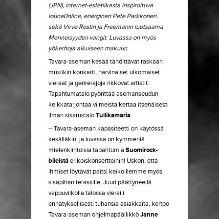
(JPN), internet-estetiikasta inspiroituva
louna0nline, energinen Pete Parkkonen
sekä Virve Rostin ja Freemanin luotsaama
Menneisyyden vangit. Luvassa on myös
yökerhoja aikuiseen makuun.
Tavara-aseman kesää tähdittävät raskaan
musiikin konkarit, harvinaiset ulkomaiset
vieraat ja genrerajoja rikkovat artistit.
Tapahtumatalo pyörittää asemanseudun
keikkatarjontaa viimeistä kertaa itsenäisesti
ilman sisarustalo
Tullikamaria
.
– Tavara-aseman kapasiteetti on käytössä
kesälläkin, ja luvassa on kymmeniä
mielenkiintoisia tapahtumia
Suomirock-
bileistä
erikoiskonsertteihin! Uskon, että
ihmiset löytävät paitsi keikoillemme myös
sisäpihan terassille. Juuri päättyneellä
vappuviikolla talossa vieraili
ennätyksellisesti tuhansia asiakkaita, kertoo
Tavara-aseman ohjelmapäällikkö
Janne