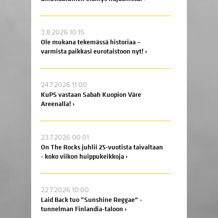
3.8.2026 10:15
Ole mukana tekemässä historiaa –
varmista paikkasi eurotaistoon nyt! ›
24.7.2026 11:00
KuPS vastaan Sabah Kuopion Väre
Areenalla! ›
23.7.2026 00:01
On The Rocks juhlii 25-vuotista taivaltaan
- koko viikon huippukeikkoja ›
22.7.2026 10:00
Laid Back tuo “Sunshine Reggae” -
tunnelman Finlandia-taloon ›