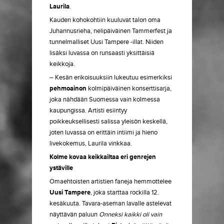
Laurila
.
Kauden kohokohtiin kuuluvat talon oma
Juhannusrieha, nelipäiväinen Tammerfest ja
tunnelmalliset Uusi Tampere -illat. Niiden
lisäksi luvassa on runsaasti yksittäisiä
keikkoja.
– Kesän erikoisuuksiin lukeutuu esimerkiksi
pehmoainon
kolmipäiväinen konserttisarja,
joka nähdään Suomessa vain kolmessa
kaupungissa. Artisti esiintyy
poikkeuksellisesti salissa yleisön keskellä,
joten luvassa on erittäin intiimi ja hieno
livekokemus, Laurila vinkkaa.
Kolme kovaa keikkailtaa eri genrejen
ystäville
Omaehtoisten artistien faneja hemmottelee
Uusi Tampere
, joka starttaa rockilla 12.
kesäkuuta. Tavara-aseman lavalle astelevat
näyttävän paluun
Onneksi kaikki oli vain