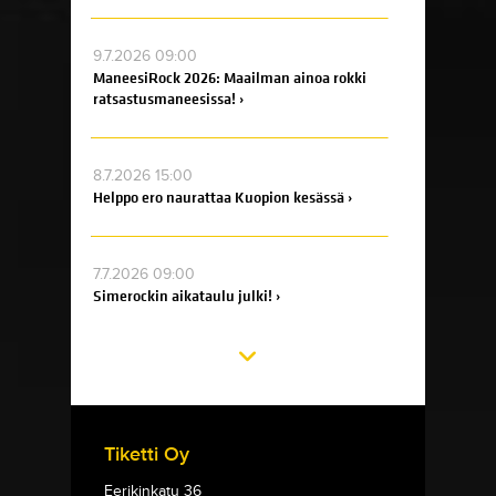
9.7.2026 09:00
ManeesiRock 2026: Maailman ainoa rokki
ratsastusmaneesissa! ›
8.7.2026 15:00
Helppo ero naurattaa Kuopion kesässä ›
7.7.2026 09:00
Simerockin aikataulu julki! ›
Tiketti Oy
Eerikinkatu 36