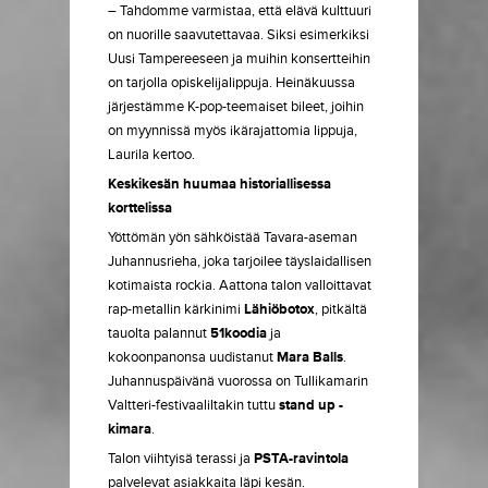
– Tahdomme varmistaa, että elävä kulttuuri
on nuorille saavutettavaa. Siksi esimerkiksi
Uusi Tampereeseen ja muihin konsertteihin
on tarjolla opiskelijalippuja. Heinäkuussa
järjestämme K-pop-teemaiset bileet, joihin
on myynnissä myös ikärajattomia lippuja,
Laurila kertoo.
Keskikesän huumaa historiallisessa
korttelissa
Yöttömän yön sähköistää Tavara-aseman
Juhannusrieha, joka tarjoilee täyslaidallisen
kotimaista rockia. Aattona talon valloittavat
rap-metallin kärkinimi
Lähiöbotox
, pitkältä
tauolta palannut
51koodia
ja
kokoonpanonsa uudistanut
Mara Balls
.
Juhannuspäivänä vuorossa on Tullikamarin
Valtteri-festivaaliltakin tuttu
stand up -
kimara
.
Talon viihtyisä terassi ja
PSTA-ravintola
palvelevat asiakkaita läpi kesän.