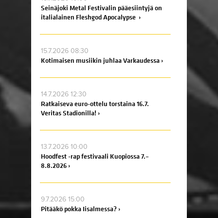
Seinäjoki Metal Festivalin pääesiintyjä on
italialainen Fleshgod Apocalypse ›
15.7.2026 08:30
Kotimaisen musiikin juhlaa Varkaudessa ›
14.7.2026 12:30
Ratkaiseva euro-ottelu torstaina 16.7.
Veritas Stadionilla! ›
13.7.2026 10:00
Hoodfest -rap festivaali Kuopiossa 7.–
8.8.2026 ›
9.7.2026 15:00
Pitääkö pokka Iisalmessa? ›