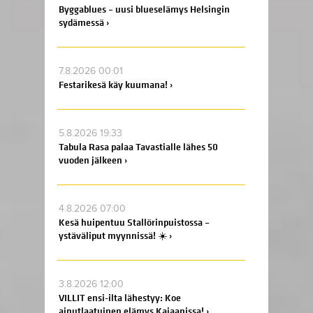
Byggablues – uusi blueselämys Helsingin
sydämessä ›
7.8.2026 00:01
Festarikesä käy kuumana! ›
5.8.2026 19:33
Tabula Rasa palaa Tavastialle lähes 50
vuoden jälkeen ›
4.8.2026 07:00
Kesä huipentuu Stallörinpuistossa –
ystäväliput myynnissä! ☀️ ›
3.8.2026 12:00
VILLIT ensi-ilta lähestyy: Koe
ainutlaatuinen elämys Kajaanissa! ›