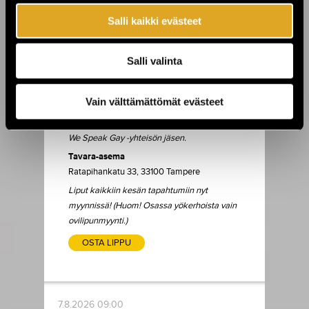
makuun sopivia yökerhoja. Esimerkiksi
Salli kaikki evästeet
elokuinen
Menneisyyden vangit
-yhtyeen
keikka huipentuu uuteen purkkaa ja jytää
yhdistelevään
Diskoteekkiin
, Laurila kertoo.
Salli valinta
Tutustu koko ohjelmakalenteriin
täällä
!
Kaikissa Tavara-aseman tapahtumissa on
Vain välttämättömät evästeet
käytössä turvallisemman tilan periaatteet ja
häirintäyhdyshenkilötoiminta. Talo on myös
We Speak Gay -yhteisön jäsen.
Tavara-asema
Ratapihankatu 33, 33100 Tampere
Liput kaikkiin kesän tapahtumiin nyt
myynnissä!
(Huom! Osassa yökerhoista vain
ovilipunmyynti.)
OSTA LIPPU
7.8.2026 09:00