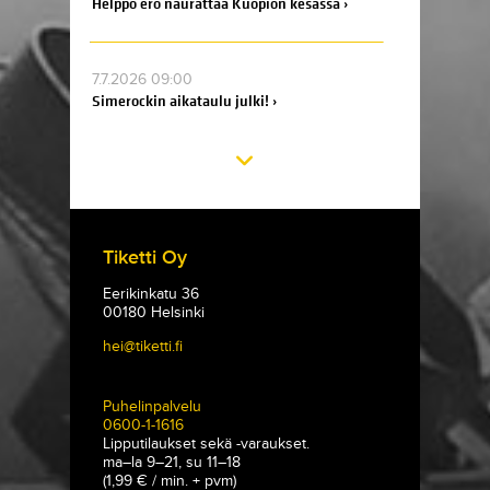
Helppo ero naurattaa Kuopion kesässä ›
7.7.2026 09:00
Simerockin aikataulu julki! ›
Tiketti Oy
Eerikinkatu 36
00180 Helsinki
hei@tiketti.fi
Puhelinpalvelu
0600-1-1616
Lipputilaukset sekä -varaukset.
ma–la 9–21, su 11–18
(1,99 € / min. + pvm)