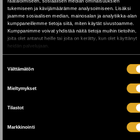
räätälöimiseen, sosiaalisen median ominaisuuksien
KuPS vastaan Sabah Kuopion Väre
tukemiseen ja kävijämäärämme analysoimiseen. Lisäksi
Areenalla! ›
jaamme sosiaalisen median, mainosalan ja analytiikka-alan
kumppaneillemme tietoja siitä, miten käytät sivustoamme.
Kumppanimme voivat yhdistää näitä tietoja muihin tietoihin,
23.7.2026 00:01
joita olet antanut heille tai joita on kerätty, kun olet käyttänyt
On The Rocks juhlii 25-vuotista taivaltaan
- koko viikon huippukeikkoja ›
heidän palvelujaan.
Suostumuksen
22.7.2026 10:00
Välttämätön
valinta
Laid Back tuo “Sunshine Reggae” -
tunnelman Finlandia-taloon ›
Mieltymykset
21.7.2026 10:00
Billnäsin ruukin kesä jatkuu! ›
Tilastot
Markkinointi
17.7.2026 15:00
SOPP tuo kesän lasiin Helsingissä, Turussa