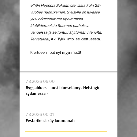
eihän Happoradiokaan ole vasta kuin 25-
vuotias nuorukainen. Syksyllä on luvassa
yksi orkesterimme upeimmista
klubikiertueista Suomen parhaissa
venueissa ja se tuntuu älyttömän hienolta.
Tervetuloa!
, Aki Tykki intoilee kiertueesta.
Kiertueen liput nyt myynnissä!
7.8.2026 09:00
Byggablues – uusi blueselämys Helsingin
sydämessä ›
7.8.2026 00:01
Festarikesä käy kuumana! ›