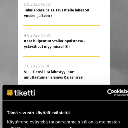
5.8.2026 19:33
Tabula Rasa palaa Tavastialle lähes 50
vuoden jälkeen ›
4.8.2026 07:00
Kesä huipentuu Stallörinpuistossa –
ystäväliput myynnissä! ☀️ ›
3.8.2026 12:00
VILLIT ensi-ilta lähestyy: Koe
ainutlaatuinen elämys Kajaanissa! ›
3.8.2026 10:15
Ole mukana tekemässä historiaa –
varmista paikkasi eurotaistoon nyt! ›
Tämä sivusto käyttää evästeitä
Käytämme evästeitä tarjoamamme sisällön ja mainosten
24.7.2026 11:00