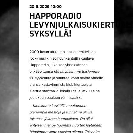
20.5.2026 10:00
HAPPORADIO
LEVYNJULKAISUKIERTUEE
SYKSYLLÄ!
2000-luvun tärkeimpiin suomenkielisen
rock-musiikin soihdunkantajiin kuuluva
Happoradio julkaisee yhdeksännen
pitkäsoittonsa
Me tarvitsemme toisiamme
18. syyskuuta ja suuntaa levyn myötä yhdelle
uransa kattavimmista klubikiertueista.
Kiertue starttaa 2. lokakuuta ja jatkuu aina
joulukuun puoleen väliin saakka.
– Kiersimme keväällä maakuntien
pienempiä mestoja ja tunnelma oli ilta
toisensa jälkeen hurmiollinen. On ollut
erityisen hienoa huomata nuorten löytäneen
bändimme viime vuosien aikana. Toisaalta