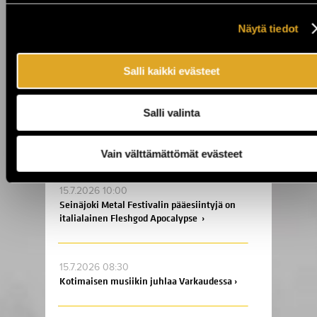
ja Oulussa! ›
Näytä tiedot
17.7.2026 09:00
Enää kaksi viikkoa Jytäkesään! ›
Salli kaikki evästeet
Salli valinta
15.7.2026 15:00
Livejazzia 1800-luvun kauppalaivalla ja
illallinen Ruissalossa! ›
Vain välttämättömät evästeet
15.7.2026 10:00
Seinäjoki Metal Festivalin pääesiintyjä on
italialainen Fleshgod Apocalypse ›
15.7.2026 08:30
Kotimaisen musiikin juhlaa Varkaudessa ›