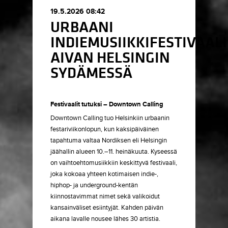
19.5.2026 08:42
URBAANI
INDIEMUSIIKKIFESTIVAALI
AIVAN HELSINGIN
SYDÄMESSÄ
Festivaalit tutuksi –
Downtown Calling
Downtown Calling tuo Helsinkiin urbaanin
festariviikonlopun, kun kaksipäiväinen
tapahtuma valtaa Nordiksen eli Helsingin
jäähallin alueen 10.–11. heinäkuuta. Kyseessä
on vaihtoehtomusiikkiin keskittyvä festivaali,
joka kokoaa yhteen kotimaisen indie-,
hiphop- ja underground-kentän
kiinnostavimmat nimet sekä valikoidut
kansainväliset esiintyjät. Kahden päivän
aikana lavalle nousee lähes 30 artistia.