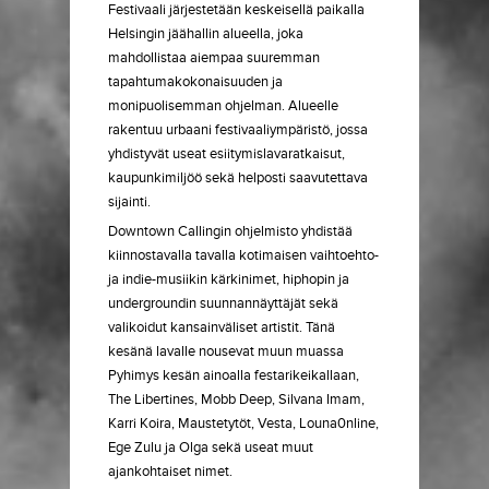
Festivaali järjestetään keskeisellä paikalla
Helsingin jäähallin alueella, joka
mahdollistaa aiempaa suuremman
tapahtumakokonaisuuden ja
monipuolisemman ohjelman. Alueelle
rakentuu urbaani festivaaliympäristö, jossa
yhdistyvät useat esiitymislavaratkaisut,
kaupunkimiljöö sekä helposti saavutettava
sijainti.
Downtown Callingin ohjelmisto yhdistää
kiinnostavalla tavalla kotimaisen vaihtoehto-
ja indie-musiikin kärkinimet, hiphopin ja
undergroundin suunnannäyttäjät sekä
valikoidut kansainväliset artistit. Tänä
kesänä lavalle nousevat muun muassa
Pyhimys kesän ainoalla festarikeikallaan,
The Libertines, Mobb Deep, Silvana Imam,
Karri Koira, Maustetytöt, Vesta, Louna0nline,
Ege Zulu ja Olga sekä useat muut
ajankohtaiset nimet.