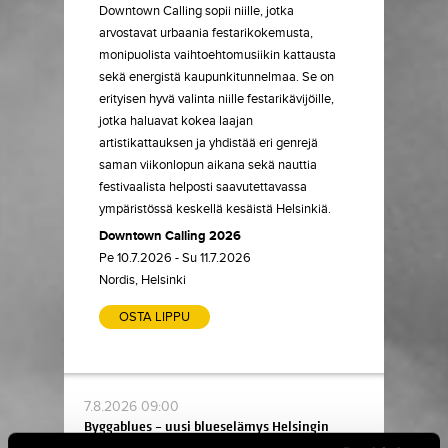
Downtown Calling sopii niille, jotka
arvostavat urbaania festarikokemusta,
monipuolista vaihtoehtomusiikin kattausta
sekä energistä kaupunkitunnelmaa. Se on
erityisen hyvä valinta niille festarikävijöille,
jotka haluavat kokea laajan
artistikattauksen ja yhdistää eri genrejä
saman viikonlopun aikana sekä nauttia
festivaalista helposti saavutettavassa
ympäristössä keskellä kesäistä Helsinkiä.
Downtown Calling
2026
Pe 10.7.2026 - Su 11.7.2026
Nordis, Helsinki
OSTA LIPPU
7.8.2026 09:00
Byggablues – uusi blueselämys Helsingin
sydämessä ›