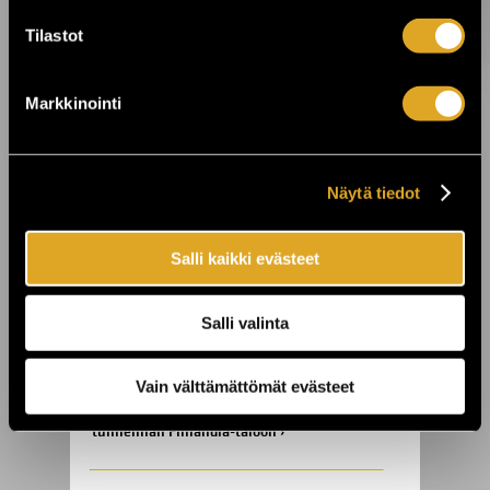
3.8.2026 10:15
Tilastot
Ole mukana tekemässä historiaa –
varmista paikkasi eurotaistoon nyt! ›
Markkinointi
24.7.2026 11:00
KuPS vastaan Sabah Kuopion Väre
Näytä tiedot
Areenalla! ›
Salli kaikki evästeet
23.7.2026 00:01
On The Rocks juhlii 25-vuotista taivaltaan
- koko viikon huippukeikkoja ›
Salli valinta
Vain välttämättömät evästeet
22.7.2026 10:00
Laid Back tuo “Sunshine Reggae” -
tunnelman Finlandia-taloon ›