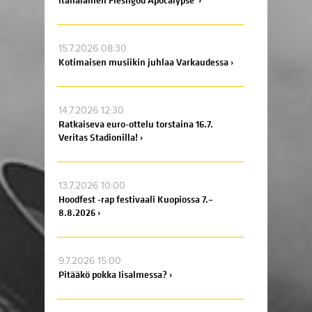
italialainen Fleshgod Apocalypse ›
15.7.2026 08:30
Kotimaisen musiikin juhlaa Varkaudessa ›
14.7.2026 12:30
Ratkaiseva euro-ottelu torstaina 16.7.
Veritas Stadionilla! ›
13.7.2026 10:00
Hoodfest -rap festivaali Kuopiossa 7.–
8.8.2026 ›
9.7.2026 15:00
Pitääkö pokka Iisalmessa? ›