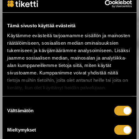
7.8.2026 00:01
Tämä sivusto käyttää evästeitä
Festarikesä käy kuumana! ›
Käytämme evästeitä tarjoamamme sisällön ja mainosten
räätälöimiseen, sosiaalisen median ominaisuuksien
5.8.2026 19:33
tukemiseen ja kävijämäärämme analysoimiseen. Lisäksi
Tabula Rasa palaa Tavastialle lähes 50
jaamme sosiaalisen median, mainosalan ja analytiikka-
vuoden jälkeen ›
alan kumppaneillemme tietoja siitä, miten käytät
sivustoamme. Kumppanimme voivat yhdistää näitä
tietoja muihin tietoihin, joita olet antanut heille tai joita on
4.8.2026 07:00
kerätty, kun olet käyttänyt heidän palvelujaan.
Kesä huipentuu Stallörinpuistossa –
ystäväliput myynnissä! ☀️ ›
Suostumuksen
Välttämätön
valinta
3.8.2026 12:00
VILLIT ensi-ilta lähestyy: Koe
ainutlaatuinen elämys Kajaanissa! ›
Mieltymykset