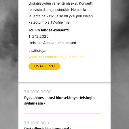
yksinäisyyden vähentämiseksi. Konsertti
televisioidaan ja esitetään Nelosella
lauantaina 21.12. ja se on yksi joulunajan
katsotuimpia TV-ohjelmia.
Joulun tähdet -konsertti
Ti 2.12.2025
Helsinki, Aleksanterin teatteri
Lisätietoja:
www.helsinkimissio.fi/jouluntahdet
OSTA LIPPU
7.8.2026 09:00
Byggablues – uusi blueselämys Helsingin
sydämessä ›
7.8.2026 00:01
Festarikesä käy kuumana! ›