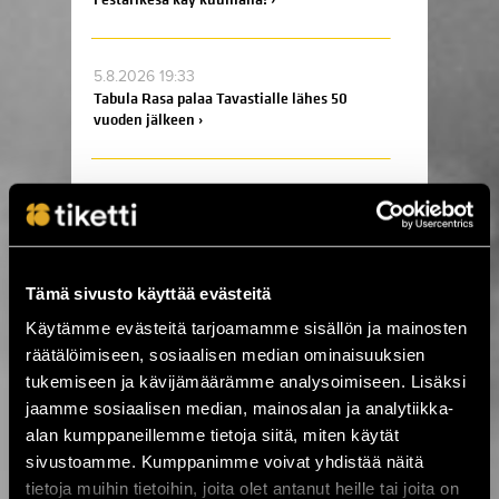
5.8.2026 19:33
Tabula Rasa palaa Tavastialle lähes 50
vuoden jälkeen ›
4.8.2026 07:00
Kesä huipentuu Stallörinpuistossa –
ystäväliput myynnissä! ☀️ ›
Tämä sivusto käyttää evästeitä
3.8.2026 12:00
Käytämme evästeitä tarjoamamme sisällön ja mainosten
VILLIT ensi-ilta lähestyy: Koe
räätälöimiseen, sosiaalisen median ominaisuuksien
ainutlaatuinen elämys Kajaanissa! ›
tukemiseen ja kävijämäärämme analysoimiseen. Lisäksi
jaamme sosiaalisen median, mainosalan ja analytiikka-
alan kumppaneillemme tietoja siitä, miten käytät
3.8.2026 10:15
Ole mukana tekemässä historiaa –
sivustoamme. Kumppanimme voivat yhdistää näitä
varmista paikkasi eurotaistoon nyt! ›
tietoja muihin tietoihin, joita olet antanut heille tai joita on