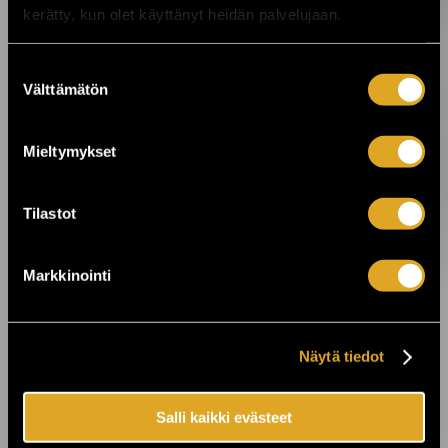
kerätty, kun olet käyttänyt heidän palvelujaan.
24.7.2026 11:00
Suostumuksen
KuPS vastaan Sabah Kuopion Väre
Välttämätön
Areenalla! ›
valinta
Mieltymykset
23.7.2026 00:01
On The Rocks juhlii 25-vuotista taivaltaan
- koko viikon huippukeikkoja ›
Tilastot
22.7.2026 10:00
Markkinointi
Laid Back tuo “Sunshine Reggae” -
tunnelman Finlandia-taloon ›
Näytä tiedot
21.7.2026 10:00
Billnäsin ruukin kesä jatkuu! ›
Salli kaikki evästeet