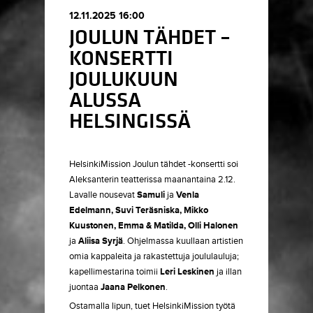
12.11.2025 16:00
JOULUN TÄHDET –
KONSERTTI
JOULUKUUN
ALUSSA
HELSINGISSÄ
HelsinkiMission Joulun tähdet -konsertti soi
Aleksanterin teatterissa maanantaina 2.12.
Lavalle nousevat
Samuli
ja
Venla
Edelmann, Suvi Teräsniska, Mikko
Kuustonen, Emma & Matilda, Olli Halonen
ja
Aliisa Syrjä
. Ohjelmassa kuullaan artistien
omia kappaleita ja rakastettuja joululauluja;
kapellimestarina toimii
Leri Leskinen
ja illan
juontaa
Jaana Pelkonen
.
Ostamalla lipun, tuet HelsinkiMission työtä