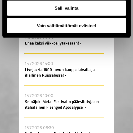
17.7.2026 15:00
Salli valinta
SOPP tuo kesän lasiin Helsingissä, Turussa
ja Oulussa! ›
Vain välttämättömät evästeet
17.7.2026 09:00
Enää kaksi viikkoa Jytäkesään! ›
15.7.2026 15:00
Livejazzia 1800-luvun kauppalaivalla ja
illallinen Ruissalossa! ›
15.7.2026 10:00
Seinäjoki Metal Festivalin pääesiintyjä on
italialainen Fleshgod Apocalypse ›
15.7.2026 08:30