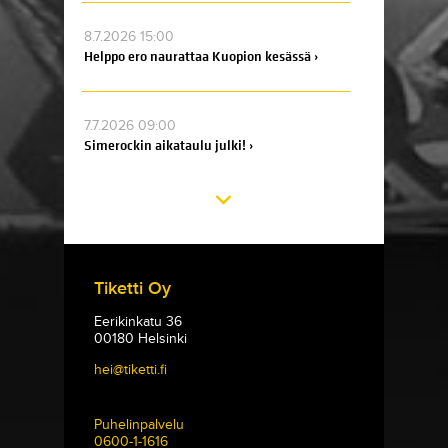
8.7.2026 15:00
Helppo ero naurattaa Kuopion kesässä ›
7.7.2026 09:00
Simerockin aikataulu julki! ›
Tiketti Oy
Eerikinkatu 36
00180 Helsinki
hei@tiketti.fi
Puhelinpalvelu
0600-1-1616