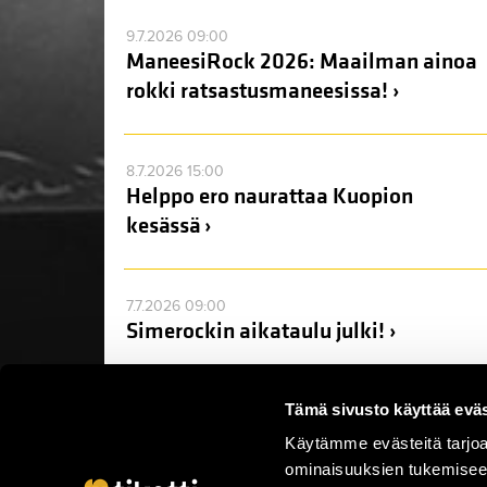
9.7.2026 09:00
ManeesiRock 2026: Maailman ainoa
rokki ratsastusmaneesissa! ›
8.7.2026 15:00
Helppo ero naurattaa Kuopion
kesässä ›
7.7.2026 09:00
Simerockin aikataulu julki! ›
Tämä sivusto käyttää eväs
Käytämme evästeitä tarjoa
ominaisuuksien tukemisee