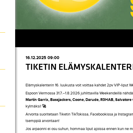
16.12.2025 09:00
TIKETIN ELÄMYSKALENTERI
Elämyskalenterin 16. luukusta voit voittaa kahdet 2pv VIP-liput 
Espoon Vermossa 31.7.–1.8.2026 juhlittavilla Weekendeillä nähdä
Martin Garrix, Bassjackers, Coone, Darude, R3HAB, Salvatore
kylmäksi!
🚀
Arvonta suoritetaan Tiketin TikTokissa, Facebookissa ja Instag
tsemppiä arvontaan!
Jos arpaonni ei osu suhun, hommaa liput ajoissa ennen kun ne 