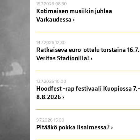
15.7.2026 08:30
Kotimaisen musiikin juhlaa
Varkaudessa ›
14.7.2026 12:30
Ratkaiseva euro-ottelu torstaina 16.7.
Veritas Stadionilla! ›
13.7.2026 10:00
Hoodfest -rap festivaali Kuopiossa 7.
8.8.2026 ›
9.7.2026 15:00
Pitääkö pokka Iisalmessa? ›