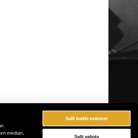
Salli kaikki evästeet
an
sen median,
Salli valinta