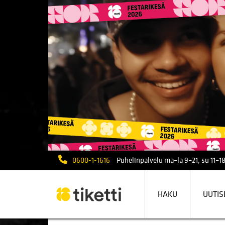
0600-1-1616
Puhelinpalvelu ma–la 9–21, su 11–18
HAKU
UUTIS