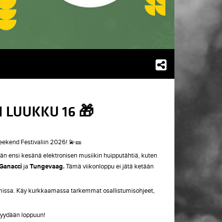
 LUUKKU 16 🎁
Weekend Festivaliin 2026! 💫🎫
än ensi kesänä elektronisen musiikin huipputähtiä, kuten
 Ganacci
ja
Tungevaag.
Tämä viikonloppu ei jätä ketään
ramissa. Käy kurkkaamassa tarkemmat osallistumisohjeet,
myydään loppuun!