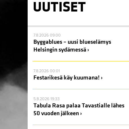
UUTISET
7.8.2026 09:00
Byggablues – uusi blueselämys
Helsingin sydämessä ›
7.8.2026 00:01
Festarikesä käy kuumana! ›
5.8.2026 19:33
Tabula Rasa palaa Tavastialle lähes
50 vuoden jälkeen ›