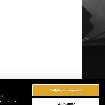
Salli kaikki evästeet
an
sen median,
Salli valinta