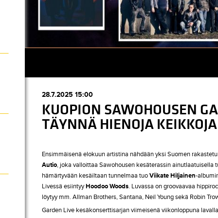
28.7.2025 15:00
KUOPION SAWOHOUSEN GAR
TÄYNNÄ HIENOJA KEIKKOJA
Ensimmäisenä elokuun artistina nähdään yksi Suomen rakastetui
Autio
, joka valloittaa Sawohousen kesäterassin ainutlaatuisella 
hämärtyvään kesäiltaan tunnelmaa tuo
Viikate Hiljainen
-albumin
Livessä esiintyy
Hoodoo Woods
. Luvassa on groovaavaa hippiro
löytyy mm. Allman Brothers, Santana, Neil Young sekä Robin Tro
Garden Live kesäkonserttisarjan viimeisenä viikonloppuna laval