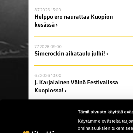
8.7.2026 15:00
Helppo ero naurattaa Kuopion
kesässä ›
7.7.2026 09:00
Simerockin aikataulu julki! ›
6.7.2026 10:00
J. Karjalainen Väinö Festivalissa
Kuopiossa! ›
Tämä sivusto käyttää eväs
Käytämme evästeitä tarjoa
ominaisuuksien tukemisee