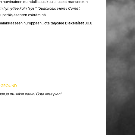
 on harvinainen mahdollisuus kuulla useat manserokin
än hymyilee kuin lapsi” ”Juankoski Here I Come”,
kuperäisjäsenten esittäminä.
ailakkaaseen humppaan, jota tarjoilee
Eläkeläiset
30.8.
ERGROUND
 ja musiikin pariin! Osta liput pian!