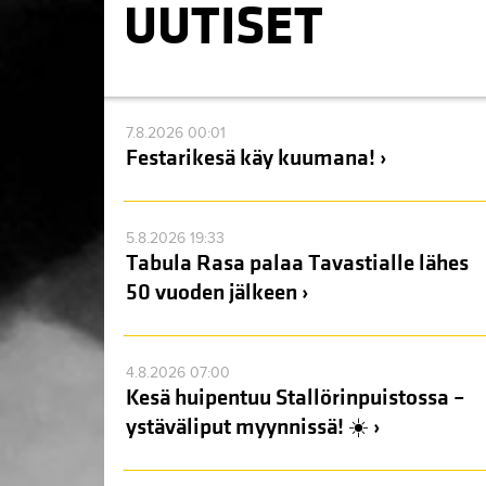
UUTISET
7.8.2026 00:01
Festarikesä käy kuumana! ›
5.8.2026 19:33
Tabula Rasa palaa Tavastialle lähes
50 vuoden jälkeen ›
4.8.2026 07:00
Kesä huipentuu Stallörinpuistossa –
ystäväliput myynnissä! ☀️ ›