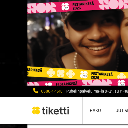
0600-1-1616
Puhelinpalvelu ma–la 9–21, su 11–18
HAKU
UUTIS