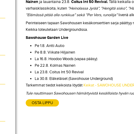
Nainen
ja lauantaina 23.8.
Coitus Int 50 Revival.
Tällä keikalla
varhaisklassikoita, kuten
”Heinolassa Jyrää”, ”Hengitä sisko”, ”H
”Elämässä pitää olla runkkua” sekä ”Per Vers, runoilija”
livenä al
Perinteiseen tapaan Sawohousen kesäkonserttien sarja päättyy r
Keikka toteutetaan Undergroundissa.
Sawohouse Garden Live
Pe 1.8. Antti Autio
Pe 8.8. Viikate Hiljainen
La 16.8. Hoodoo Woods (vapaa pääsy)
Pe 22.8. Kolmas Nainen
La 23.8. Coitus Int 50 Revival
La 30.8. Eläkeläiset (Sawohouse Underground)
Tarkemmat tiedot keikoista löydät
Keikat - SAWOHOUSE UND
Tule nauttimaan Sawohousen hämärtyvistä kesäilloista hyvän ruoan
OSTA LIPPU