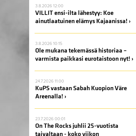
3.8.2026 12:00
VILLIT ensi-ilta lähestyy: Koe
ainutlaatuinen elämys Kajaanissa! ›
3.8.2026 10:15
Ole mukana tekemässä historiaa –
varmista paikkasi eurotaistoon nyt! ›
24.7.2026 11:00
KuPS vastaan Sabah Kuopion Väre
Areenalla! ›
23.7.2026 00:01
On The Rocks juhlii 25-vuotista
taivaltaan - koko viikon