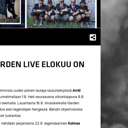
DEN LIVE ELOKUU ON
mmista uuden polven laulaja-lauluntekijöistä
Antti
tunnelmallaan 1.8. Heti seuraavana viikonloppuna 8.8.
 teemalla. Lauantaina 16.8. ilmaiskeikalla Garden
ckia alan legendojen hengessä. Bändin ohjelmistosta
wer tuotantoa.
la nähdään perjantaina 22.8. legendaarinen
Kolmas