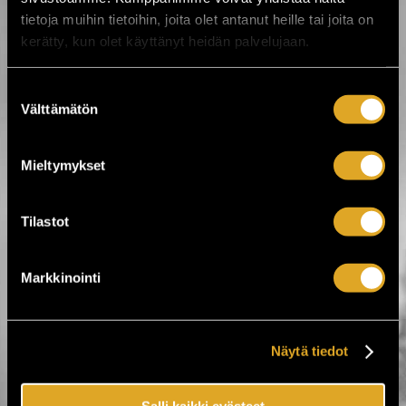
Lentopallo
tietoja muihin tietoihin, joita olet antanut heille tai joita on
Moottoriurheilu
Muu urheilu
kerätty, kun olet käyttänyt heidän palvelujaan.
Nyrkkeily
Palloilulajit
Peliurheilu
Suostumuksen
Pesäpallo
Roller derby
Välttämätön
valinta
Salibandy
Talviurheilu
Tanssiurheilu
Mieltymykset
Tennis
Yleisurheilu
Tilastot
Tiketti Oy
Markkinointi
Eerikinkatu 36
00180 Helsinki
hei@tiketti.fi
Näytä tiedot
Puhelinpalvelu
Salli kaikki evästeet