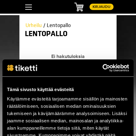
Ostoskori
KIRJAUDU
Urheilu
/ Lentopallo
LENTOPALLO
Ei hakutuloksia
Tämä sivusto käyttää evästeitä
Tältä sivulta löydät kaikki tulevat
lentopallotapahtumat.
Käytämme evästeitä tarjoamamme sisällön ja mainosten
räätälöimiseen, sosiaalisen median ominaisuuksien
Urheilu
tukemiseen ja kävijämäärämme analysoimiseen. Lisäksi
Autourheilu
F-liiga
jaamme sosiaalisen median, mainosalan ja analytiikka-
Jalkapallo
alan kumppaneillemme tietoja siitä, miten käytät
Kamppailulajit
Koripallo
sivustoamme. Kumppanimme voivat yhdistää näitä