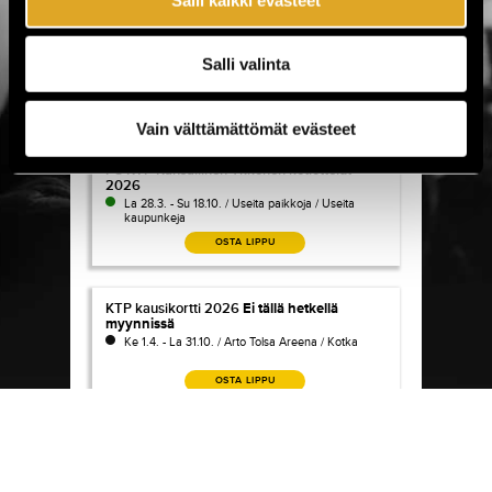
KuPS Briotech Kansallinen liiga kotiottelut 2026
KuPS Briotech Kansallinen liiga kotiottelut
2026
Salli valinta
La 28.3. - La 24.10. / Väre Areena / Kuopio
OSTA LIPPU
Vain välttämättömät evästeet
FC KTP Kansallinen Ykkönen kotiottelut 2026
FC KTP Kansallinen Ykkönen kotiottelut
2026
La 28.3. - Su 18.10. / Useita paikkoja / Useita
kaupunkeja
OSTA LIPPU
KTP kausikortti 2026
KTP kausikortti 2026
Ei tällä hetkellä
myynnissä
Ke 1.4. - La 31.10. / Arto Tolsa Areena / Kotka
OSTA LIPPU
FC Inter kausikortti 2026
FC Inter kausikortti 2026
Ke 1.4. - To 31.12. / Veritas Stadion / Turku