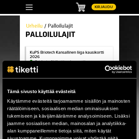
Ostoskori
KIRJAUDU
Urheilu
/ Palloilulajit
PALLOILULAJIT
KuPS Briotech Kansallinen liiga kausikortti 2026
KuPS Briotech Kansallinen liiga kausikortti
2026
Ti 1.4. - La 31.10. / Väre Areena / Kuopio
OSTA LIPPU
FC KTP Kansallinen Ykkönen kausikortti 2026
Tämä sivusto käyttää evästeitä
FC KTP Kansallinen Ykkönen kausikortti
2026
Ei tällä hetkellä myynnissä
Käytämme evästeitä tarjoamamme sisällön ja mainosten
To 1.1. - To 31.12. / Arto Tolsa Areena / Kotka
räätälöimiseen, sosiaalisen median ominaisuuksien
OSTA LIPPU
tukemiseen ja kävijämäärämme analysoimiseen. Lisäksi
jaamme sosiaalisen median, mainosalan ja analytiikka-
FC Honka kausikortit & liput 2026
alan kumppaneillemme tietoja siitä, miten käytät
FC Honka kausikortit & liput 2026
La 24.1. - La 31.10. / Useita paikkoja / Espoo
sivustoamme. Kumppanimme voivat yhdistää näitä