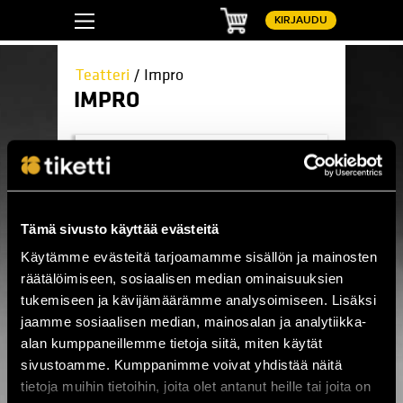
Ostoskori
KIRJAUDU
Teatteri
/ Impro
IMPRO
Stella Polaris: Vapaa pudotus - improvisoitu näytelm
Stella Polaris: Vapaa pudotus - improvisoitu
näytelmä
La 26.9. / Raahesali / Raahe
OSTA LIPPU
Tämä sivusto käyttää evästeitä
Käytämme evästeitä tarjoamamme sisällön ja mainosten
räätälöimiseen, sosiaalisen median ominaisuuksien
Tältä sivulta löydät kaikki tulevat
tukemiseen ja kävijämäärämme analysoimiseen. Lisäksi
improtapahtumat.
jaamme sosiaalisen median, mainosalan ja analytiikka-
alan kumppaneillemme tietoja siitä, miten käytät
Teatteri
Draama
sivustoamme. Kumppanimme voivat yhdistää näitä
Impro
tietoja muihin tietoihin, joita olet antanut heille tai joita on
Kesäteatteri
Komedia