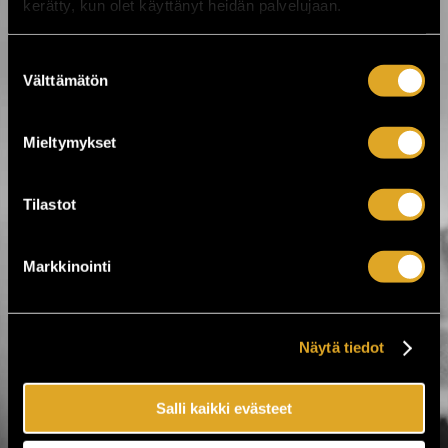
kerätty, kun olet käyttänyt heidän palvelujaan.
Lastenteatteri
Musikaali
Nukketeatteri
Suostumuksen
Nykytanssi
Näytelmät
Välttämätön
valinta
Ooppera
Performanssi
Sirkus
Mieltymykset
Suorat tv-lähetykset
Tilastot
Tiketti Oy
Markkinointi
Eerikinkatu 36
00180 Helsinki
hei@tiketti.fi
Näytä tiedot
Puhelinpalvelu
0600-1-1616
Salli kaikki evästeet
Lipputilaukset sekä -varaukset.
ma–la 9–21, su 11–18