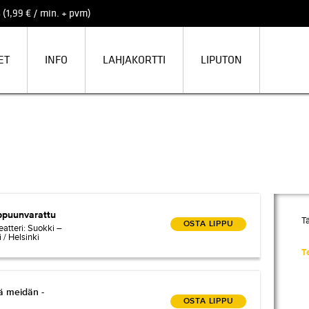
 (1,99 € / min. + pvm)
ET
INFO
LAHJAKORTTI
LIPUTON
ppuunvarattu
Tä
OSTA LIPPU
eatteri: Suokki –
/ Helsinki
Te
ä meidän -musiikkinäytelmä
ä meidän -
OSTA LIPPU