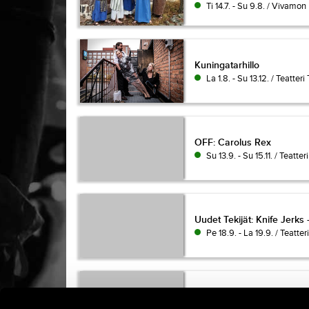
Ti 14.7. - Su 9.8. / Vivamo
Kuningatarhillo
Kuningatarhillo
La 1.8. - Su 13.12. / Teatte
OFF: Carolus Rex
OFF: Carolus Rex
Su 13.9. - Su 15.11. / Teatt
Uudet Tekijät: Knife Jerks
Uudet Tekijät: Knife Jerks
Pe 18.9. - La 19.9. / Teatte
OFF: Maailman onnellisin
OFF: Maailman onnellisin