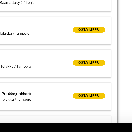
n Raamattukylä / Lohja
OSTA LIPPU
ri Telakka / Tampere
OSTA LIPPU
eri Telakka / Tampere
 - Puukkojunkkarit
 - Puukkojunkkarit
OSTA LIPPU
ri Telakka / Tampere
 mies
 mies
OSTA LIPPU