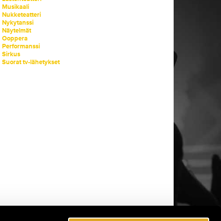
Musikaali
Nukketeatteri
Nykytanssi
Näytelmät
Ooppera
Performanssi
Sirkus
Suorat tv-lähetykset