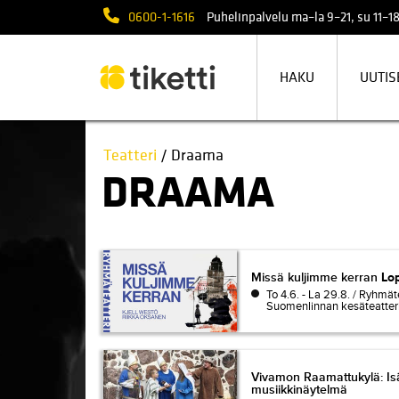
0600-1-1616
Puhelinpalvelu ma–la 9–21, su 11–18
HAKU
UUTIS
Teatteri
/ Draama
DRAAMA
Missä kuljimme kerran
Missä kuljimme kerran
Lo
To 4.6. - La 29.8. / Ryhmät
Suomenlinnan kesäteatteri 
Vivamon Raamattukylä: Is
Vivamon Raamattukylä: Is
musiikkinäytelmä