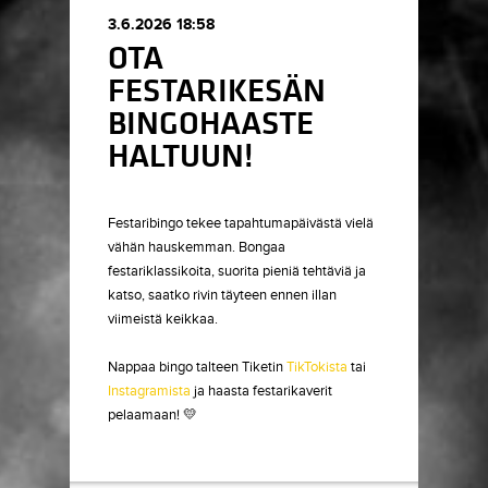
3.6.2026 18:58
OTA
FESTARIKESÄN
BINGOHAASTE
HALTUUN!
Festaribingo tekee tapahtumapäivästä vielä
vähän hauskemman. Bongaa
festariklassikoita, suorita pieniä tehtäviä ja
katso, saatko rivin täyteen ennen illan
viimeistä keikkaa.
Nappaa bingo talteen Tiketin
TikTokista
tai
Instagramista
ja haasta festarikaverit
pelaamaan! 💛