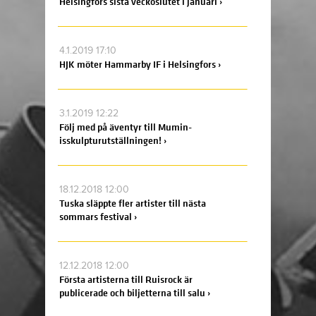
Helsingfors sista veckoslutet i januari ›
4.1.2019 17:10
HJK möter Hammarby IF i Helsingfors ›
3.1.2019 12:22
Följ med på äventyr till Mumin-
isskulpturutställningen! ›
18.12.2018 12:00
Tuska släppte fler artister till nästa
sommars festival ›
12.12.2018 12:00
Första artisterna till Ruisrock är
publicerade och biljetterna till salu ›