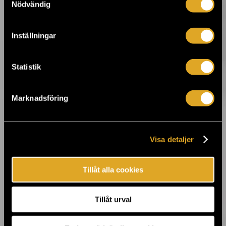
Nödvändig
Du hinner ännu se Cleaning Womens
Cleanland-utställning ›
Inställningar
5.2.2019 18:37
Sami Makkonens Kinahmi-utställning
Statistik
öppnar porten till Kalevala i Tiketti
Galleria ›
Marknadsföring
31.1.2019 12:26
Julio Iglesias på avskedsturné till
Helsingfors i juni ›
Visa detaljer
Tillåt alla cookies
28.1.2019 09:00
Gods Of Rap tar Wu-Tang Clan, Public
Enemy och De La Soul till Finland i maj ›
Tillåt urval
23.1.2019 17:41