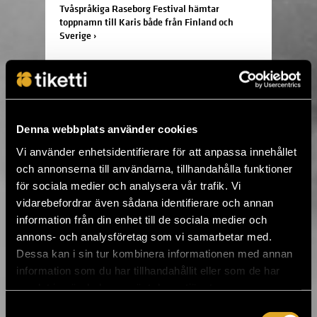
Tvåspråkiga Raseborg Festival hämtar
toppnamn till Karis både från Finland och
Sverige ›
18.3.2019 09:00
Lisa Ekdahl med Vem vet 25 års
jubileumsturné till Kulturhuset i juni ›
Denna webbplats använder cookies
Vi använder enhetsidentifierare för att anpassa innehållet
14.3.2019 10:00
och annonserna till användarna, tillhandahålla funktioner
Bo Kaspers Orkester återvänder till
för sociala medier och analysera vår trafik. Vi
Helsingfors i juni ›
vidarebefordrar även sådana identifierare och annan
information från din enhet till de sociala medier och
annons- och analysföretag som vi samarbetar med.
3.3.2019 10:00
Teater Mars' Meningen med livet och andra
Dessa kan i sin tur kombinera informationen med annan
berättelser ›
information som du har tillhandahållit eller som de har
samlat in när du har använt deras tjänster.
Samtyckesval
8.2.2019 16:34