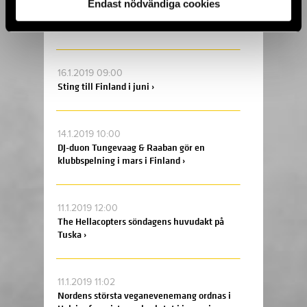
Endast nödvändiga cookies
Union Carbide Productions kommer snart
till Tavastia ›
16.1.2019 09:00
Sting till Finland i juni ›
14.1.2019 10:00
DJ-duon Tungevaag & Raaban gör en
klubbspelning i mars i Finland ›
11.1.2019 12:00
The Hellacopters söndagens huvudakt på
Tuska ›
11.1.2019 11:02
Nordens största veganevenemang ordnas i