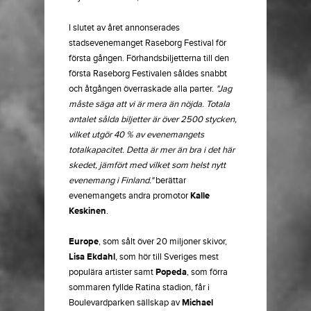
I slutet av året annonserades
stadsevenemanget Raseborg Festival för
första gången. Förhandsbiljetterna till den
första Raseborg Festivalen såldes snabbt
och åtgången överraskade alla parter.
"Jag
måste säga att vi är mera än nöjda. Totala
antalet sålda biljetter är över 2500 stycken,
vilket utgör 40 % av evenemangets
totalkapacitet. Detta är mer än bra i det här
skedet, jämfört med vilket som helst nytt
evenemang i Finland."
berättar
evenemangets andra promotor
Kalle
Keskinen
.
Europe
, som sålt över 20 miljoner skivor,
Lisa Ekdahl
, som hör till Sveriges mest
populära artister samt
Popeda
, som förra
sommaren fyllde Ratina stadion, får i
Boulevardparken sällskap av
Michael