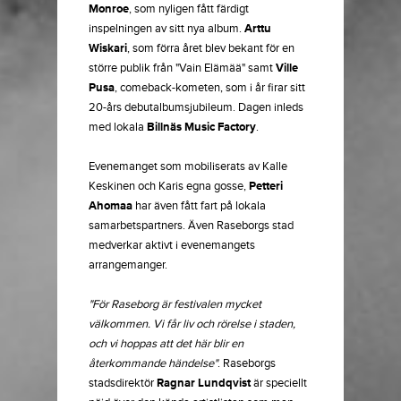
Monroe
, som nyligen fått färdigt
inspelningen av sitt nya album.
Arttu
Wiskari
, som förra året blev bekant för en
större publik från "Vain Elämää" samt
Ville
Pusa
, comeback-kometen, som i år firar sitt
20-års debutalbumsjubileum. Dagen inleds
med lokala
Billnäs Music Factory
.
Evenemanget som mobiliserats av Kalle
Keskinen och Karis egna gosse,
Petteri
Ahomaa
har även fått fart på lokala
samarbetspartners. Även Raseborgs stad
medverkar aktivt i evenemangets
arrangemanger.
"För Raseborg är festivalen mycket
välkommen. Vi får liv och rörelse i staden,
och vi hoppas att det här blir en
återkommande händelse"
. Raseborgs
stadsdirektör
Ragnar Lundqvist
är speciellt