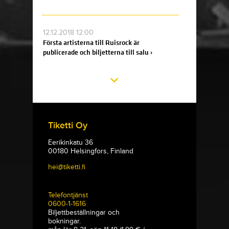
12.12.2018 12:00
Första artisterna till Ruisrock är
publicerade och biljetterna till salu ›
Tiketti Oy
Eerikinkatu 36
00180 Helsingfors, Finland
hei@tiketti.fi
Telefontjänst
0600-1-1616
Biljettbeställningar och
bokningar.