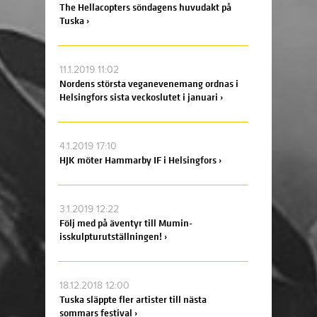
The Hellacopters söndagens huvudakt på
Tuska ›
11.1.2019 11:02
Nordens största veganevenemang ordnas i
Helsingfors sista veckoslutet i januari ›
4.1.2019 17:10
HJK möter Hammarby IF i Helsingfors ›
3.1.2019 12:22
Följ med på äventyr till Mumin-
isskulpturutställningen! ›
18.12.2018 12:00
Tuska släppte fler artister till nästa
sommars festival ›