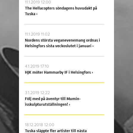
11.1.2019 12:00
The Hellacopters söndagens huvudakt på
Tuska ›
11.1.2019 11:02
Nordens största veganevenemang ordnas i
Helsingfors sista veckoslutet i januari ›
4.1.2019 17:10
HJK möter Hammarby IF i Helsingfors ›
3.1.2019 12:22
Följ med på äventyr till Mumin-
isskulpturutställningen! ›
18.12.2018 12:00
Tuska släppte fler artister till nästa