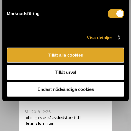
3.3.2019 10:00
Marknadsföring
Teater Mars' Meningen med livet och andra
berättelser ›
Visa detaljer
8.2.2019 16:34
Du hinner ännu se Cleaning Womens
Cleanland-utställning ›
Tillåt alla cookies
Tillåt urval
5.2.2019 18:37
Sami Makkonens Kinahmi-utställning
öppnar porten till Kalevala i Tiketti
Endast nödvändiga cookies
Galleria ›
31.1.2019 12:26
Julio Iglesias på avskedsturné till
Helsingfors i juni ›