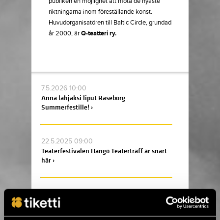
publiken en möjlighet att möta de nyaste
riktningarna inom föreställande konst.
Huvudorganisatören till Baltic Circle, grundad
år 2000, är
Q-teatteri ry.
7.5.2026 10:00
Anna lahjaksi liput Raseborg
Summerfestille! ›
22.5.2025 09:00
Teaterfestivalen Hangö Teaterträff är snart
här ›
26.7.2019 10:32
Liam Gallagher och Richard Ashcroft i
augusti till Helsingfors ›