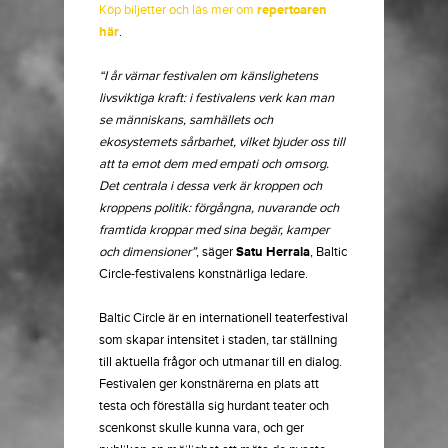
Köp biljetter och läs mer om
repertoaren
här
.
“I år värnar festivalen om känslighetens
livsviktiga kraft: i festivalens verk kan man
se människans, samhällets och
ekosystemets sårbarhet, vilket bjuder oss till
att ta emot dem med empati och omsorg.
Det centrala i dessa verk är kroppen och
kroppens politik: förgångna, nuvarande och
framtida kroppar med sina begär, kamper
och dimensioner”
, säger
Satu Herrala
, Baltic
Circle-festivalens konstnärliga ledare.
Baltic Circle är en internationell teaterfestival
som skapar intensitet i staden, tar ställning
till aktuella frågor och utmanar till en dialog.
Festivalen ger konstnärerna en plats att
testa och föreställa sig hurdant teater och
scenkonst skulle kunna vara, och ger