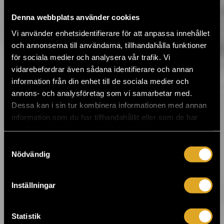
Denna webbplats använder cookies
25.7.2019 09:00
Vi använder enhetsidentifierare för att anpassa innehållet
Flow Festival släppte årets tidtabell ›
och annonserna till användarna, tillhandahålla funktioner
för sociala medier och analysera vår trafik. Vi
vidarebefordrar även sådana identifierare och annan
16.5.2019 12:48
information från din enhet till de sociala medier och
Tvåspråkiga Raseborg Festival hämtar
toppnamn till Karis både från Finland och
annons- och analysföretag som vi samarbetar med.
Sverige ›
Dessa kan i sin tur kombinera informationen med annan
information som du har tillhandahållit eller som de har
samlat in när du har använt deras tjänster.
18.3.2019 09:00
Samtyckesval
Lisa Ekdahl med Vem vet 25 års
Nödvändig
jubileumsturné till Kulturhuset i juni ›
Inställningar
14.3.2019 10:00
Bo Kaspers Orkester återvänder till
Helsingfors i juni ›
Statistik