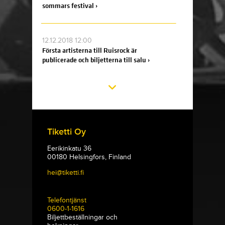
sommars festival ›
12.12.2018 12:00
Första artisterna till Ruisrock är
publicerade och biljetterna till salu ›
Tiketti Oy
Eerikinkatu 36
00180 Helsingfors, Finland
hei@tiketti.fi
Telefontjänst
0600-1-1616
Biljettbeställningar och