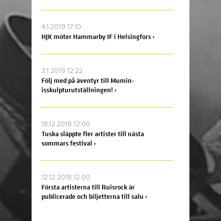
4.1.2019 17:10
HJK möter Hammarby IF i Helsingfors ›
3.1.2019 12:22
Följ med på äventyr till Mumin-
isskulpturutställningen! ›
18.12.2018 12:00
Tuska släppte fler artister till nästa
sommars festival ›
12.12.2018 12:00
Första artisterna till Ruisrock är
publicerade och biljetterna till salu ›