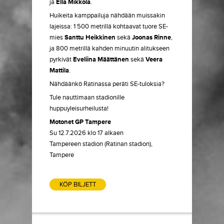
ja
Ella Mikkola
.
Huikeita kamppailuja nähdään muissakin
lajeissa: 1 500 metrillä kohtaavat tuore SE-
mies
Santtu Heikkinen
sekä
Joonas Rinne
,
ja 800 metrillä kahden minuutin alitukseen
pyrkivät
Eveliina Määttänen
sekä
Veera
Mattila
.
Nähdäänkö Ratinassa peräti SE-tuloksia?
Tule nauttimaan stadionille
huppuyleisurheilusta!
Motonet GP Tampere
Su 12.7.2026 klo 17 alkaen
Tampereen stadion (Ratinan stadion),
Tampere
KÖP BILJETT