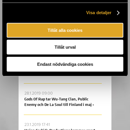
Cleanland-utställning ›
Visa detaljer
5.2.2019 18:37
Tillåt alla cookies
Sami Makkonens Kinahmi-utställning
öppnar porten till Kalevala i Tiketti
Galleria ›
Tillåt urval
31.1.2019 12:26
Endast nödvändiga cookies
Julio Iglesias på avskedsturné till
Helsingfors i juni ›
28.1.2019 09:00
Gods Of Rap tar Wu-Tang Clan, Public
Enemy och De La Soul till Finland i maj ›
23.1.2019 17:41