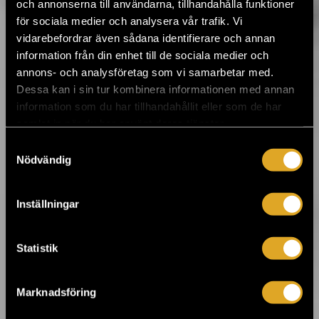
och annonserna till användarna, tillhandahålla funktioner
toppnamn till Karis både från Finland och
för sociala medier och analysera vår trafik. Vi
Sverige ›
vidarebefordrar även sådana identifierare och annan
information från din enhet till de sociala medier och
annons- och analysföretag som vi samarbetar med.
18.3.2019 09:00
Lisa Ekdahl med Vem vet 25 års
Dessa kan i sin tur kombinera informationen med annan
jubileumsturné till Kulturhuset i juni ›
information som du har tillhandahållit eller som de har
samlat in när du har använt deras tjänster.
Samtyckesval
14.3.2019 10:00
Nödvändig
Bo Kaspers Orkester återvänder till
Helsingfors i juni ›
Inställningar
3.3.2019 10:00
Teater Mars' Meningen med livet och andra
Statistik
berättelser ›
Marknadsföring
8.2.2019 16:34
Du hinner ännu se Cleaning Womens