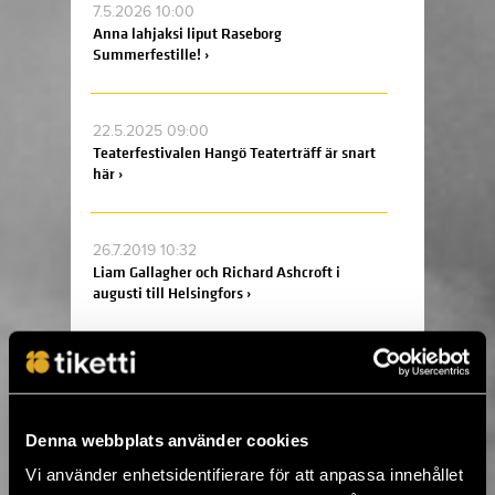
7.5.2026 10:00
Anna lahjaksi liput Raseborg
Summerfestille! ›
22.5.2025 09:00
Teaterfestivalen Hangö Teaterträff är snart
här ›
26.7.2019 10:32
Liam Gallagher och Richard Ashcroft i
augusti till Helsingfors ›
25.7.2019 09:00
Flow Festival släppte årets tidtabell ›
Denna webbplats använder cookies
16.5.2019 12:48
Vi använder enhetsidentifierare för att anpassa innehållet
Tvåspråkiga Raseborg Festival hämtar