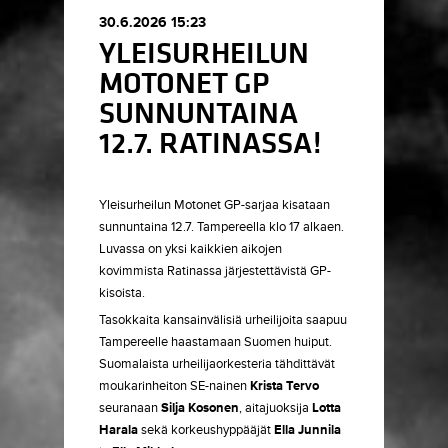
30.6.2026 15:23
YLEISURHEILUN
MOTONET GP
SUNNUNTAINA
12.7. RATINASSA!
Yleisurheilun Motonet GP-sarjaa kisataan
sunnuntaina 12.7. Tampereella klo 17 alkaen.
Luvassa on yksi kaikkien aikojen
kovimmista Ratinassa järjestettävistä GP-
kisoista.
Tasokkaita kansainvälisiä urheilijoita saapuu
Tampereelle haastamaan Suomen huiput.
Suomalaista urheilijaorkesteria tähdittävät
moukarinheiton SE-nainen
Krista Tervo
seuranaan
Silja Kosonen
, aitajuoksija
Lotta
Harala
sekä korkeushyppääjät
Ella Junnila