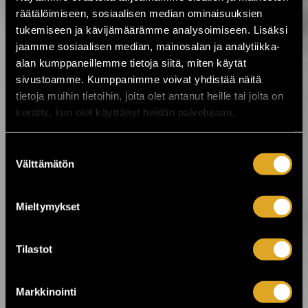
räätälöimiseen, sosiaalisen median ominaisuuksien
4.8.2026 07:00
tukemiseen ja kävijämäärämme analysoimiseen. Lisäksi
Kesä huipentuu Stallörinpuistossa –
ystäväliput myynnissä! ☀️ ›
jaamme sosiaalisen median, mainosalan ja analytiikka-
alan kumppaneillemme tietoja siitä, miten käytät
sivustoamme. Kumppanimme voivat yhdistää näitä
3.8.2026 12:00
tietoja muihin tietoihin, joita olet antanut heille tai joita on
VILLIT ensi-ilta lähestyy: Koe
kerätty, kun olet käyttänyt heidän palvelujaan.
ainutlaatuinen elämys Kajaanissa! ›
Suostumuksen
Välttämätön
valinta
3.8.2026 10:15
Ole mukana tekemässä historiaa –
varmista paikkasi eurotaistoon nyt! ›
Mieltymykset
24.7.2026 11:00
Tilastot
KuPS vastaan Sabah Kuopion Väre
Areenalla! ›
Markkinointi