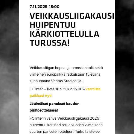
7.11.2025 18:00
VEIKKAUSLIIGAKAUSI
HUIPENTUU
KÄRKIOTTELULLA
TURUSSA!
Veikkausliigan hopea- ja pronssimitalit sekä
viimeinen europaikka ratkaistaan tulevana
sunnuntaina Veritas Stadionilla!
FC Inter – Ilves su 9.11. klo 15.00
-
varmista
paikkasi nyt!
Jättimäiset panokset kauden
päätösottelussa!
FC Interin vahva Veikkausliigakausi 2025
huipentuu kotistadionilla vuoden viimeiseen
suurten panosten otteluun. Turku taistelee