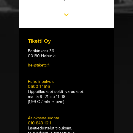
Tiketti Oy
Eerikinkatu 36
00180 Helsinki
hei@tiketti.fi
Puhelinpalvelu
0600-1-1616
Lipputilaukset sekä -varaukset.
ma–la 9–21, su 11–18
(1,99 € / min. + pvm)
Asiakasneuvonta
010 843 1611
Lisätiedustelut tilauksiin,