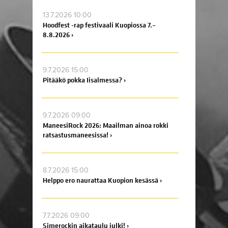
13.7.2026 10:00
Hoodfest -rap festivaali Kuopiossa 7.–
8.8.2026 ›
9.7.2026 15:00
Pitääkö pokka Iisalmessa? ›
9.7.2026 09:00
ManeesiRock 2026: Maailman ainoa rokki
ratsastusmaneesissa! ›
8.7.2026 15:00
Helppo ero naurattaa Kuopion kesässä ›
7.7.2026 09:00
Simerockin aikataulu julki! ›