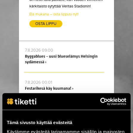
kärkitaisto sytyttää Veritas Stadionin!
Elä mukana – osta lippusi nyt!
OSTA LIPPU
7.8.2026 09:00
Byggablues – uusi blueselämys Helsingin
sydämessä ›
7.8.2026 00:01
Festarikesä käy kuumana! ›
5.8.2026 19:33
Tabula Rasa palaa Tavastialle lähes 50
vuoden jälkeen ›
Tämä sivusto käyttää evästeitä
Käytämme evästeitä tarjoamamme sisällön ja mainosten