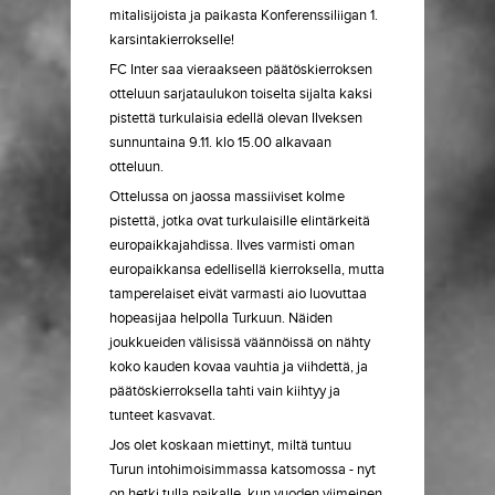
mitalisijoista ja paikasta Konferenssiliigan 1.
karsintakierrokselle!
FC Inter saa vieraakseen päätöskierroksen
otteluun sarjataulukon toiselta sijalta kaksi
pistettä turkulaisia edellä olevan Ilveksen
sunnuntaina 9.11. klo 15.00 alkavaan
otteluun.
Ottelussa on jaossa massiiviset kolme
pistettä, jotka ovat turkulaisille elintärkeitä
europaikkajahdissa. Ilves varmisti oman
europaikkansa edellisellä kierroksella, mutta
tamperelaiset eivät varmasti aio luovuttaa
hopeasijaa helpolla Turkuun. Näiden
joukkueiden välisissä väännöissä on nähty
koko kauden kovaa vauhtia ja viihdettä, ja
päätöskierroksella tahti vain kiihtyy ja
tunteet kasvavat.
Jos olet koskaan miettinyt, miltä tuntuu
Turun intohimoisimmassa katsomossa - nyt
on hetki tulla paikalle, kun vuoden viimeinen