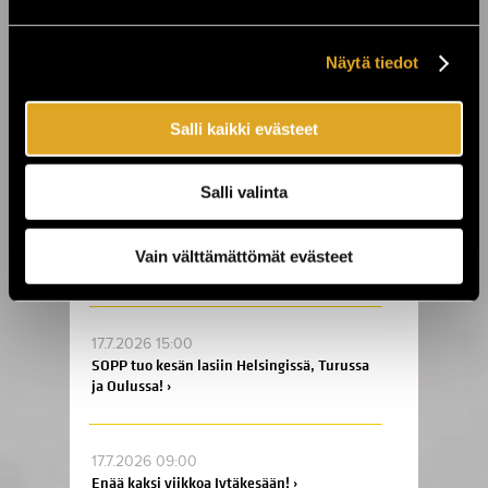
23.7.2026 00:01
On The Rocks juhlii 25-vuotista taivaltaan
- koko viikon huippukeikkoja ›
Näytä tiedot
Salli kaikki evästeet
22.7.2026 10:00
Laid Back tuo “Sunshine Reggae” -
tunnelman Finlandia-taloon ›
Salli valinta
21.7.2026 10:00
Vain välttämättömät evästeet
Billnäsin ruukin kesä jatkuu! ›
17.7.2026 15:00
SOPP tuo kesän lasiin Helsingissä, Turussa
ja Oulussa! ›
17.7.2026 09:00
Enää kaksi viikkoa Jytäkesään! ›