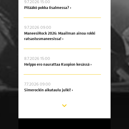
9.7.2026 15:00
Pitääkö pokka Iisalmessa? ›
9.7.2026 09:00
ManeesiRock 2026: Maailman ainoa rokki
ratsastusmaneesissa! ›
8.7.2026 15:00
Helppo ero naurattaa Kuopion kesässä ›
7.7.2026 09:00
Simerockin aikataulu julki! ›