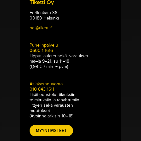
Tiketti Oy
Eerikinkatu 36
00180 Helsinki
hei@tiketti.fi
Puhelinpalvelu
0600-1-1616
Lipputilaukset sekä -varaukset.
ma–la 9–21, su 11–18
(1,99 € / min. + pvm)
Asiakasneuvonta
010 843 1611
Lisätiedustelut tilauksiin,
toimituksiin ja tapahtumiin
liittyen sekä varausten
muutokset.
(Avoinna arkisin 10–18)
MYYNTIPISTEET