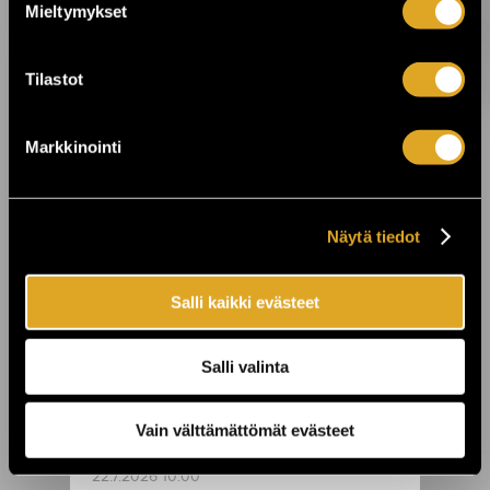
3.8.2026 12:00
Mieltymykset
VILLIT ensi-ilta lähestyy: Koe
ainutlaatuinen elämys Kajaanissa! ›
Tilastot
3.8.2026 10:15
Ole mukana tekemässä historiaa –
Markkinointi
varmista paikkasi eurotaistoon nyt! ›
Näytä tiedot
24.7.2026 11:00
KuPS vastaan Sabah Kuopion Väre
Areenalla! ›
Salli kaikki evästeet
23.7.2026 00:01
Salli valinta
On The Rocks juhlii 25-vuotista taivaltaan
- koko viikon huippukeikkoja ›
Vain välttämättömät evästeet
22.7.2026 10:00