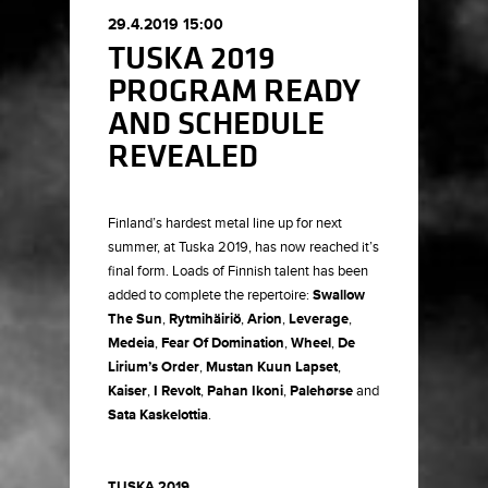
29.4.2019 15:00
TUSKA 2019
PROGRAM READY
AND SCHEDULE
REVEALED
Finland’s hardest metal line up for next
summer, at Tuska 2019, has now reached it’s
final form. Loads of Finnish talent has been
added to complete the repertoire:
Swallow
The Sun
,
Rytmihäiriö
,
Arion
,
Leverage
,
Medeia
,
Fear Of Domination
,
Wheel
,
De
Lirium’s Order
,
Mustan Kuun Lapset
,
Kaiser
,
I Revolt
,
Pahan Ikoni
,
Palehørse
and
Sata Kaskelottia
.
TUSKA 2019