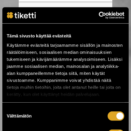
7.8.2026 09:00
Byggablues – uusi blueselämys Helsingin
sydämessä ›
Tämä sivusto käyttää evästeitä
7.8.2026 00:01
Käytämme evästeitä tarjoamamme sisällön ja mainosten
Festarikesä käy kuumana! ›
räätälöimiseen, sosiaalisen median ominaisuuksien
tukemiseen ja kävijämäärämme analysoimiseen. Lisäksi
jaamme sosiaalisen median, mainosalan ja analytiikka-
5.8.2026 19:33
alan kumppaneillemme tietoja siitä, miten käytät
Tabula Rasa palaa Tavastialle lähes 50
vuoden jälkeen ›
sivustoamme. Kumppanimme voivat yhdistää näitä
tietoja muihin tietoihin, joita olet antanut heille tai joita on
kerätty, kun olet käyttänyt heidän palvelujaan.
4.8.2026 07:00
Kesä huipentuu Stallörinpuistossa –
Suostumuksen
ystäväliput myynnissä! ☀️ ›
Välttämätön
valinta