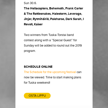
Sun 30.6.
The Hellacopters, Behemoth, Frank Carter
& The Rattlesnakes, Halestorm, Leverage,
Jinjer, Rytmihäiriö, Palehørse, Dark Sarah, I
Revolt, Kaiser
Two winners from Tuska-Torstai band
contest along with a ”Special Guest” for
Sunday will be added to round out the 2019
program.
SCHEDULE ONLINE
The Schedule for the upcoming festival
can
now be viewed. Time to start making plans
for Tuska weekend!
OSTA LIPPU