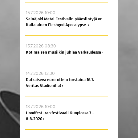
15.7.2026 10:00
Seinäjoki Metal Festivalin pääesiintyjä on
italialainen Fleshgod Apocalypse ›
15.7.2026 08:30
Kotimaisen musiikin juhlaa Varkaudessa ›
14.7.2026 12:30
Ratkaiseva euro-ottelu torstaina 16.7.
Veritas Stadionilla! ›
13.7.2026 10:00
Hoodfest -rap festivaali Kuopiossa 7.–
8.8.2026 ›