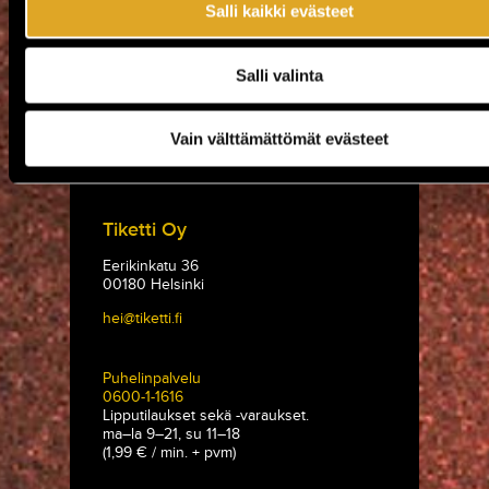
Federators (FIN) + DJ Paha Setä
Salli kaikki evästeet
La 23.1. / Tullikamarin Klubi / Tampere
OSTA LIPPU
Salli valinta
TUOTTEET
Vain välttämättömät evästeet
TUOTTEET
Tullikamarin lahjakortti
Tullikamarin lahjakortti
OSTA TUOTE