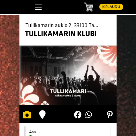
Ostoskori
KIRJAUDU
Tullikamarin aukio 2, 33100 Tampere
TULLIKAMARIN KLUBI
Pinterest
LinkedIn
WhatsApp
Facebook
Asa
Asa