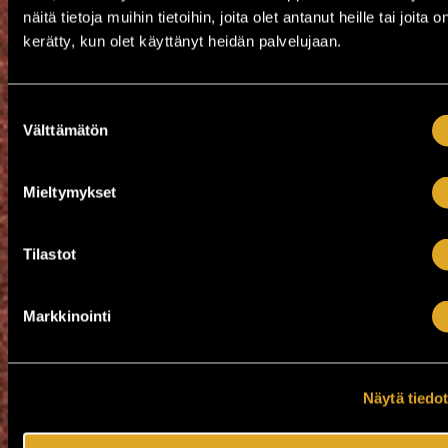
näitä tietoja muihin tietoihin, joita olet antanut heille tai joita o
BÄMÄ + Jumiset muijat ry
kerätty, kun olet käyttänyt heidän palvelujaan.
BÄMÄ + Jumiset muijat ry
La 5.12. / Tullikamarin Klubi / Tampere
Suostumuksen
OSTA LIPPU
Välttämätön
valinta
Liisa Akimof & Yökerho, Amuri
Liisa Akimof & Yökerho, Amuri
To 10.12. / Tullikamarin Klubi / Tampere
Mieltymykset
OSTA LIPPU
Tilastot
Pojat, Vandaalit, Vaavi
Pojat, Vandaalit, Vaavi
To 17.12. / Tullikamarin Klubi / Tampere
Markkinointi
OSTA LIPPU
Näytä tiedo
Blackbird Stomp: Graveyard Johnnys (UK), Dry Tortug
Blackbird Stomp: Graveyard Johnnys (UK),
Dry Tortugas (GER), Dead Shout (UK),