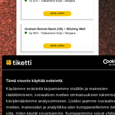
To 12.11. / Tullikamarin Klubi / Tampere
OSTA LIPPU
Graham Bonnet Band (UK) + Wishing Well
Graham Bonnet Band (UK) + Wishing Well
Ke 18.11. / Tullikamarin Klubi / Tampere
OSTA LIPPU
Kissa, Lala Salama
Kissa, Lala Salama
To 26.11. / Tullikamarin Klubi / Tampere
OSTA LIPPU
Tämä sivusto käyttää evästeitä
Käytämme evästeitä tarjoamamme sisällön ja mainosten
Peer Günt 50-vuotisjuhlakeikka
Peer Günt 50-vuotisjuhlakeikka
räätälöimiseen, sosiaalisen median ominaisuuksien tukemise
Pe 4.12. / Tullikamarin Klubi / Tampere
kävijämäärämme analysoimiseen. Lisäksi jaamme sosiaalis
median, mainosalan ja analytiikka-alan kumppaneillemme tie
OSTA LIPPU
siitä, miten käytät sivustoamme. Kumppanimme voivat yhdis