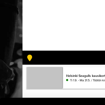
Helsinki Seagulls kausiko
Helsinki Seagulls kausikor
Ti 1.9. - Ma 31.5. / Töölön ki