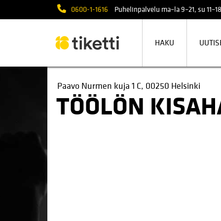
0600-1-1616
Puhelinpalvelu ma–la 9–21, su 11–18
HAKU
UUTIS
Paavo Nurmen kuja 1 C, 00250 Helsinki
TÖÖLÖN KISAH