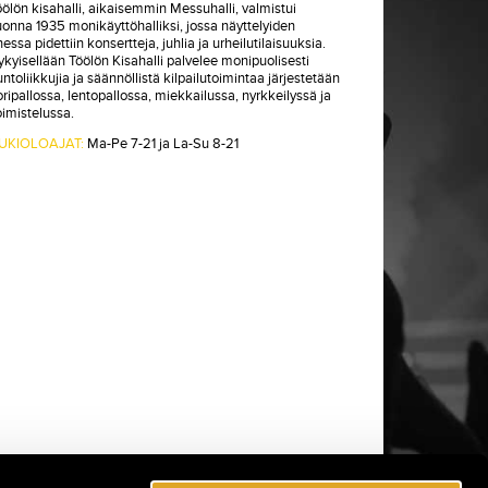
öölön kisahalli, aikaisemmin Messuhalli, valmistui
uonna 1935 monikäyttöhalliksi, jossa näyttelyiden
essa pidettiin konsertteja, juhlia ja urheilutilaisuuksia.
ykyisellään Töölön Kisahalli palvelee monipuolisesti
ntoliikkujia ja säännöllistä kilpailutoimintaa järjestetään
ripallossa, lentopallossa, miekkailussa, nyrkkeilyssä ja
oimistelussa.
UKIOLOAJAT:
Ma-Pe 7-21 ja La-Su 8-21