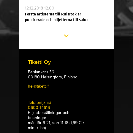
12.12.2018 12:00
Första artisterna till Ruisrock är
publicerade och biljetterna till salu ›
Tiketti Oy
Eerikinkatu 36
00180 Helsingfors, Finland
hei@tiketti.fi
Telefontjänst
0600-1-1616
Biljettbeställningar och
bokningar.
mån-lör 9-21, sön 11-18 (1,99 € /
min. + lsa)