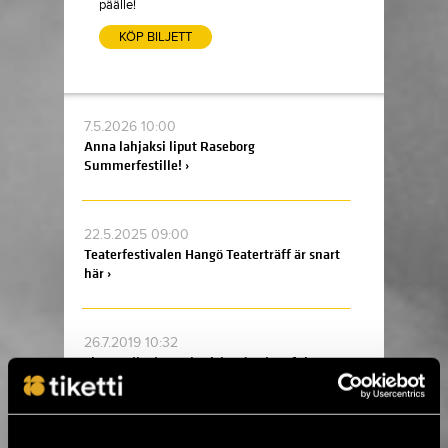
päälle!
KÖP BILJETT
7.5.2026 10:00
Anna lahjaksi liput Raseborg
Summerfestille! ›
22.5.2025 09:00
Teaterfestivalen Hangö Teaterträff är snart
här ›
26.7.2019 10:32
Liam Gallagher och Richard Ashcroft i
augusti till Helsingfors ›