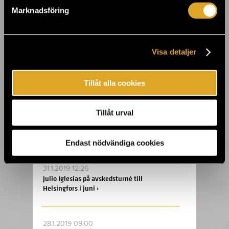
Teater Mars' Meningen med livet och andra
Marknadsföring
berättelser ›
8.2.2019 16:34
Visa detaljer
Du hinner ännu se Cleaning Womens
Cleanland-utställning ›
Tillåt alla cookies
5.2.2019 18:37
Tillåt urval
Sami Makkonens Kinahmi-utställning
öppnar porten till Kalevala i Tiketti
Galleria ›
Endast nödvändiga cookies
31.1.2019 12:26
Julio Iglesias på avskedsturné till
Helsingfors i juni ›
28.1.2019 09:00