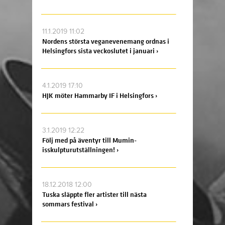
11.1.2019 11:02
Nordens största veganevenemang ordnas i
Helsingfors sista veckoslutet i januari ›
4.1.2019 17:10
HJK möter Hammarby IF i Helsingfors ›
3.1.2019 12:22
Följ med på äventyr till Mumin-
isskulpturutställningen! ›
18.12.2018 12:00
Tuska släppte fler artister till nästa
sommars festival ›