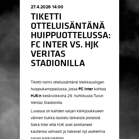
27.4.2026 14:00
TIKETTI
OTTELUISÄNTÄNÄ
HUIPPUOTTELUSSA:
FC INTER VS. HJK
VERITAS
STADIONILLA
Tiketti toimii otteluisäntänä Veikkausliigan
huippukamppailussa, jossa
FC Inter
kohtaa
HJK:n
keskiviikkona 29. huhtikuuta Turun
Veritas Stadionilla.
Luvassa on kahden sarjan kärkijoukkueen
välinen tiukka taistelu tärkeistä pisteistä.
Sekä Inter että HJK ovat aloittaneet
kautensa vahvasti ja hakevat nyt asetelmia
sarjan kärkipäähän.