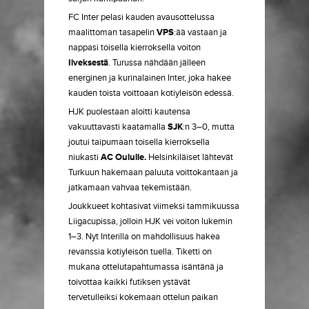
FC Inter pelasi kauden avausottelussa
maalittoman tasapelin
VPS
:ää vastaan ja
nappasi toisella kierroksella voiton
Ilveksestä
. Turussa nähdään jälleen
energinen ja kurinalainen Inter, joka hakee
kauden toista voittoaan kotiyleisön edessä.
HJK puolestaan aloitti kautensa
vakuuttavasti kaatamalla
SJK
:n 3–0, mutta
joutui taipumaan toisella kierroksella
niukasti
AC Oululle.
Helsinkiläiset lähtevät
Turkuun hakemaan paluuta voittokantaan ja
jatkamaan vahvaa tekemistään.
Joukkueet kohtasivat viimeksi tammikuussa
Liigacupissa, jolloin HJK vei voiton lukemin
1–3. Nyt Interilla on mahdollisuus hakea
revanssia kotiyleisön tuella. Tiketti on
mukana ottelutapahtumassa isäntänä ja
toivottaa kaikki futiksen ystävät
tervetulleiksi kokemaan ottelun paikan