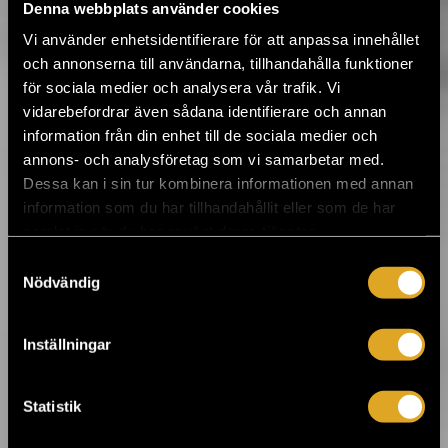
25.7.2019 09:00
Denna webbplats använder cookies
Flow Festival släppte årets tidtabell ›
Vi använder enhetsidentifierare för att anpassa innehållet
och annonserna till användarna, tillhandahålla funktioner
för sociala medier och analysera vår trafik. Vi
16.5.2019 12:48
Tvåspråkiga Raseborg Festival hämtar
vidarebefordrar även sådana identifierare och annan
toppnamn till Karis både från Finland och
information från din enhet till de sociala medier och
Sverige ›
annons- och analysföretag som vi samarbetar med.
Dessa kan i sin tur kombinera informationen med annan
information som du har tillhandahållit eller som de har
18.3.2019 09:00
samlat in när du har använt deras tjänster.
Lisa Ekdahl med Vem vet 25 års
jubileumsturné till Kulturhuset i juni ›
Samtyckesval
Nödvändig
14.3.2019 10:00
Inställningar
Bo Kaspers Orkester återvänder till
Helsingfors i juni ›
Statistik
3.3.2019 10:00