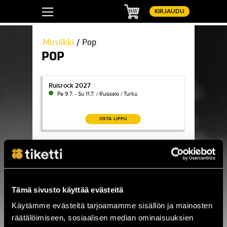
Ostoskori
KIRJAUDU
Musiikki
/ Pop
POP
Ruisrock 2027
Ruisrock 2027
Pe 9.7. - Su 11.7. / Ruissalo / Turku
OSTA LIPPU
Flow Festival 2026
Flow Festival 2026
Pe 14.8. - Su 16.8. / Suvilahti / Helsinki
OSTA LIPPU
Tämä sivusto käyttää evästeitä
Käytämme evästeitä tarjoamamme sisällön ja mainosten
Pyhtään Kulttuuritalon pihakeikat 2026
Pyhtään Kulttuuritalon pihakeikat 2026
räätälöimiseen, sosiaalisen median ominaisuuksien
Ma 1.6. - Ma 31.8. / Pyhtään Kulttuuritalo / Pyhtää