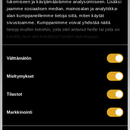
tukemiseen ja kävijämäärämme analysoimiseen. Lisäksi
jaamme sosiaalisen median, mainosalan ja analytiikka-
OSTA LIPPU
alan kumppaneillemme tietoja siitä, miten käytät
sivustoamme. Kumppanimme voivat yhdistää näitä
Siltasen kesäkeikat 2026
Siltasen kesäkeikat 2026
tietoja muihin tietoihin, joita olet antanut heille tai joita on
To 4.6. - Ke 26.8. / Siltanen / Helsinki
kerätty, kun olet käyttänyt heidän palvelujaan.
OSTA LIPPU
Suostumuksen
Välttämätön
valinta
Juho Kustin kesäkeikat
Juho Kustin kesäkeikat
Pe 5.6. - La 29.8. / Rantakahvila Juho Kusti /
Turku
Mieltymykset
OSTA LIPPU
Tilastot
M/S Rhean Tähtiristeilyt 2026
M/S Rhean Tähtiristeilyt 2026
Ke 24.6. - Pe 28.8. / M/S Rhea / Jyväskylä
Markkinointi
OSTA LIPPU