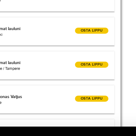
e
mat lauluni
at lauluni
OSTA LIPPU
ki
mat lauluni
at lauluni
OSTA LIPPU
re / Tampere
oonas Vatjus
onas Vatjus
OSTA LIPPU
e
OSTA LIPPU