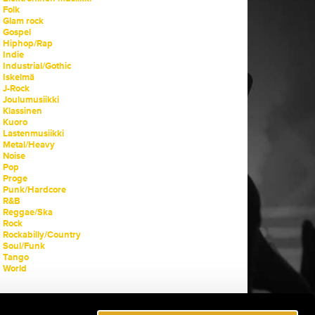
Folk
Glam rock
Gospel
Hiphop/Rap
Indie
Industrial/Gothic
Iskelmä
J-Rock
Joulumusiikki
Klassinen
Kuoro
Lastenmusiikki
Metal/Heavy
Noise
Pop
Proge
Punk/Hardcore
R&B
Reggae/Ska
Rock
Rockabilly/Country
Soul/Funk
Tango
World