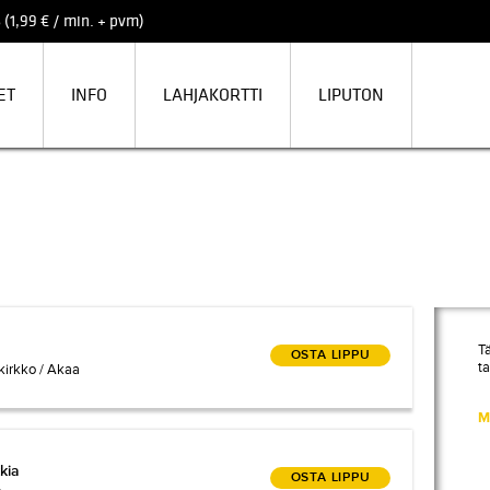
 (1,99 € / min. + pvm)
ET
INFO
LAHJAKORTTI
LIPUTON
Tä
OSTA LIPPU
t
 kirkko / Akaa
M
kkia
kia
OSTA LIPPU