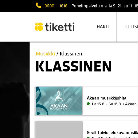
0600-1-1616
Puhelinpalvelu ma–la 9–21, su 11–18
HAKU
UUTIS
Musiikki
/ Klassinen
KLASSINEN
Akaan musiikkijuhlat
Akaan musiikkijuhlat
La 15.8. - Su 16.8. / Akaan
Seeli Toivio: elokuvamusii
Seeli Toivio: elokuvamusiik