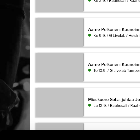
Ke 2.9. / Raahesali / Raah
Aarne Pelkonen: Kauneim
Aarne Pelkonen: Kauneimm
Ke 9.9. / G Livelab / Helsin
Aarne Pelkonen: Kauneim
Aarne Pelkonen: Kauneimm
To 10.9. / G Livelab Tampe
Mieskuoro SoLa, johtaa J
Mieskuoro SoLa, johtaa Jo
La 12.9. / Raahesali / Raah
Kelly Moran (USA)
Kelly Moran (USA)