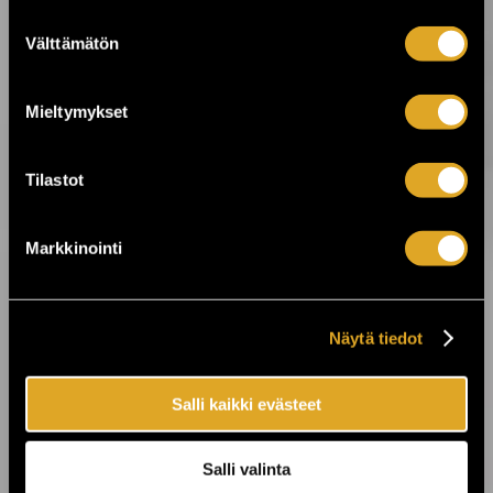
Suostumuksen
Välttämätön
valinta
23.7.2026 00:01
On The Rocks juhlii 25-vuotista taivaltaan
- koko viikon huippukeikkoja ›
Mieltymykset
Tilastot
22.7.2026 10:00
Laid Back tuo “Sunshine Reggae” -
tunnelman Finlandia-taloon ›
Markkinointi
21.7.2026 10:00
Billnäsin ruukin kesä jatkuu! ›
Näytä tiedot
17.7.2026 15:00
Salli kaikki evästeet
SOPP tuo kesän lasiin Helsingissä, Turussa
ja Oulussa! ›
Salli valinta