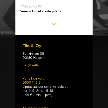
7.7.2026 09:00
Simerockin aikataulu julki! ›
Tiketti Oy
Eerikinkatu 36
00180 Helsinki
hei@tiketti.fi
Puhelinpalvelu
0600-1-1616
Lipputilaukset sekä -varaukset.
ma–la 9–21, su 11–18
(1,99 € / min. + pvm)