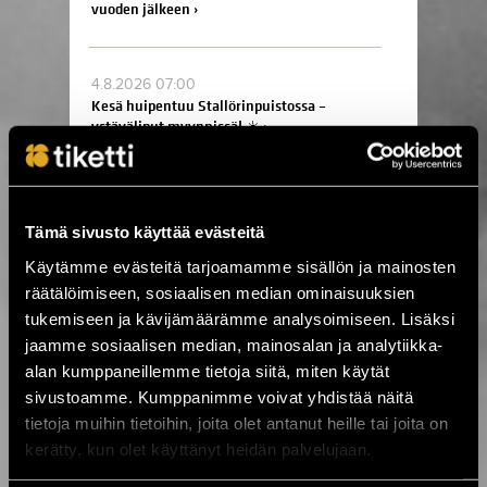
vuoden jälkeen ›
4.8.2026 07:00
Kesä huipentuu Stallörinpuistossa –
ystäväliput myynnissä! ☀️ ›
3.8.2026 12:00
VILLIT ensi-ilta lähestyy: Koe
Tämä sivusto käyttää evästeitä
ainutlaatuinen elämys Kajaanissa! ›
Käytämme evästeitä tarjoamamme sisällön ja mainosten
räätälöimiseen, sosiaalisen median ominaisuuksien
tukemiseen ja kävijämäärämme analysoimiseen. Lisäksi
3.8.2026 10:15
Ole mukana tekemässä historiaa –
jaamme sosiaalisen median, mainosalan ja analytiikka-
varmista paikkasi eurotaistoon nyt! ›
alan kumppaneillemme tietoja siitä, miten käytät
sivustoamme. Kumppanimme voivat yhdistää näitä
tietoja muihin tietoihin, joita olet antanut heille tai joita on
24.7.2026 11:00
kerätty, kun olet käyttänyt heidän palvelujaan.
KuPS vastaan Sabah Kuopion Väre
Areenalla! ›