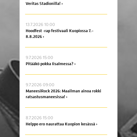
Veritas Stadionilla! ›
13.7.2026 10:00
Hoodfest -rap festivaali Kuopiossa 7.–
8.8.2026 ›
9.7.2026 15:00
Pitääkö pokka Iisalmessa? ›
9.7.2026 09:00
ManeesiRock 2026: Maailman ainoa rokki
ratsastusmaneesissa! ›
8.7.2026 15:00
Helppo ero naurattaa Kuopion kesässä ›