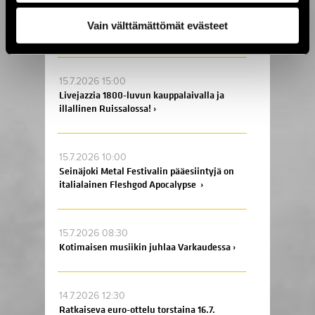
17.7.2026 09:00
Vain välttämättömät evästeet
Enää kaksi viikkoa Jytäkesään! ›
15.7.2026 15:00
Livejazzia 1800-luvun kauppalaivalla ja
illallinen Ruissalossa! ›
15.7.2026 10:00
Seinäjoki Metal Festivalin pääesiintyjä on
italialainen Fleshgod Apocalypse ›
15.7.2026 08:30
Kotimaisen musiikin juhlaa Varkaudessa ›
14.7.2026 12:30
Ratkaiseva euro-ottelu torstaina 16.7.