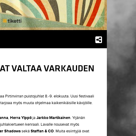
LAT VALTAA VARKAUDEN
Pirtinvirran puistojuhlat 8.-9. elokuuta. Uusi festivaali
tarjoaa myös muuta ohjelmaa kaikenikäisille kävijöille.
anna
,
Herra
Ylppö
ja
Jarkko
Martikainen
. Yrjänän
sjuhlakiertueen kenraali. Lavalle nousevat myös
er
Shadows
sekä
Staffan
&
CO
. Muita esiintyjiä ovat