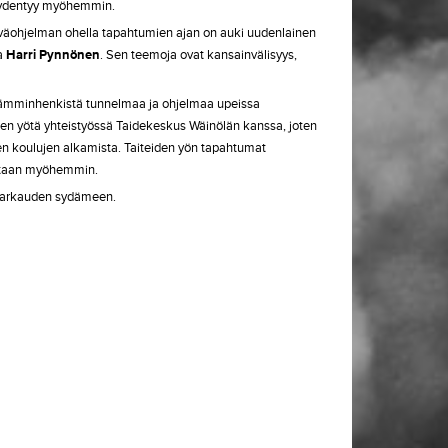
 täydentyy myöhemmin.
iväohjelman ohella tapahtumien ajan on auki uudenlainen
a
Harri Pynnönen
. Sen teemoja ovat kansainvälisyys,
jan lämminhenkistä tunnelmaa ja ohjelmaa upeissa
en yötä yhteistyössä Taidekeskus Wäinölän kanssa, joten
nen koulujen alkamista. Taiteiden yön tapahtumat
aistaan myöhemmin.
a Varkauden sydämeen.