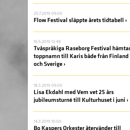
25.7.2019 09:00
Flow Festival släppte årets tidtabell ›
16.5.2019 12:48
Tvåspråkiga Raseborg Festival hämta
toppnamn till Karis både från Finland
och Sverige ›
18.3.2019 09:00
Lisa Ekdahl med Vem vet 25 års
jubileumsturné till Kulturhuset i juni ›
14.3.2019 10:00
Bo Kaspers Orkester återvänder till