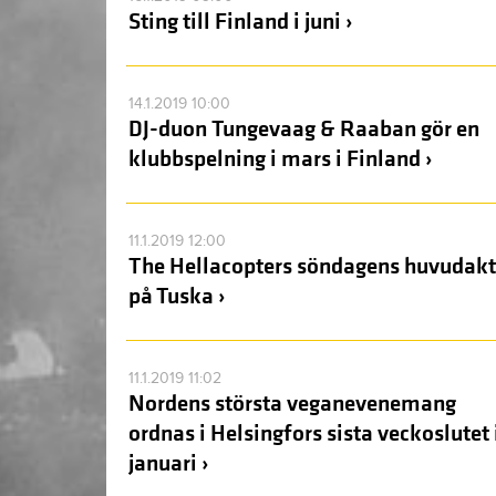
Sting till Finland i juni ›
14.1.2019 10:00
DJ-duon Tungevaag & Raaban gör en
klubbspelning i mars i Finland ›
11.1.2019 12:00
The Hellacopters söndagens huvudakt
på Tuska ›
11.1.2019 11:02
Nordens största veganevenemang
ordnas i Helsingfors sista veckoslutet 
januari ›