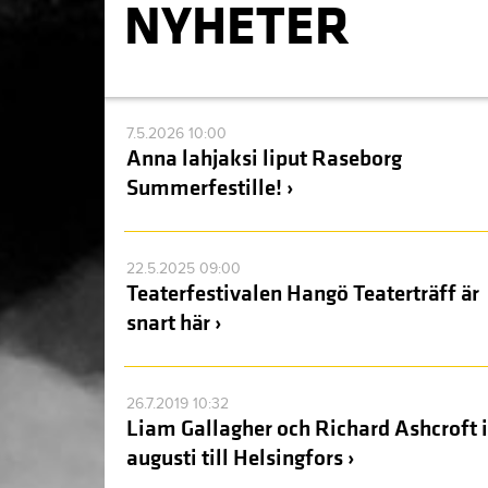
NYHETER
7.5.2026 10:00
Anna lahjaksi liput Raseborg
Summerfestille! ›
22.5.2025 09:00
Teaterfestivalen Hangö Teaterträff är
snart här ›
26.7.2019 10:32
Liam Gallagher och Richard Ashcroft i
augusti till Helsingfors ›