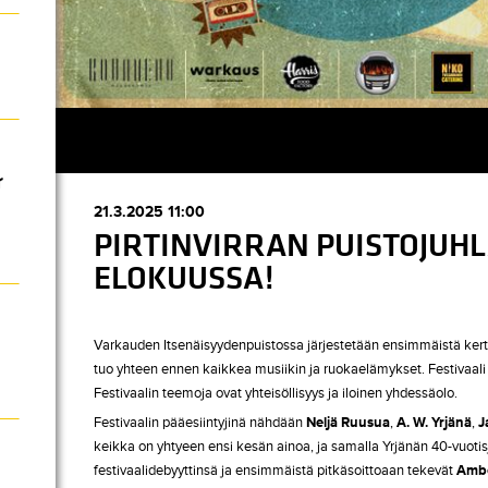
r
21.3.2025 11:00
PIRTINVIRRAN PUISTOJUH
ELOKUUSSA!
Varkauden Itsenäisyydenpuistossa järjestetään ensimmäistä kertaa 
tuo yhteen ennen kaikkea musiikin ja ruokaelämykset. Festivaali 
Festivaalin teemoja ovat yhteisöllisyys ja iloinen yhdessäolo.
Festivaalin pääesiintyjinä nähdään
Neljä Ruusua
,
A. W. Yrjänä
,
J
keikka on yhtyeen ensi kesän ainoa, ja samalla Yrjänän 40-vuoti
festivaalidebyyttinsä ja ensimmäistä pitkäsoittoaan tekevät
Amb