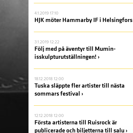
4.1.2019 17:10
HJK möter Hammarby IF i Helsingfors 
3.1.2019 12:22
Följ med på äventyr till Mumin-
isskulpturutställningen! ›
18.12.2018 12:00
Tuska släppte fler artister till nästa
sommars festival ›
12.12.2018 12:00
Första artisterna till Ruisrock är
publicerade och biljetterna till salu ›