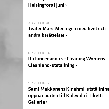
Helsingfors i juni ›
3.3.2019 10:00
Teater Mars' Meningen med livet och
andra berättelser ›
8.2.2019 16:34
Du hinner ännu se Cleaning Womens
Cleanland-utställning ›
5.2.2019 18:37
Sami Makkonens Kinahmi-utställnin
öppnar porten till Kalevala i Tiketti
Galleria ›