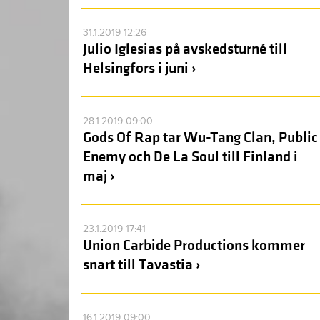
31.1.2019 12:26
Julio Iglesias på avskedsturné till
Helsingfors i juni ›
28.1.2019 09:00
Gods Of Rap tar Wu-Tang Clan, Public
Enemy och De La Soul till Finland i
maj ›
23.1.2019 17:41
Union Carbide Productions kommer
snart till Tavastia ›
16.1.2019 09:00