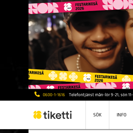
0600-1-1616
Telefontjänst mån-lör 9-21, sön 11-1
SÖK
INFO