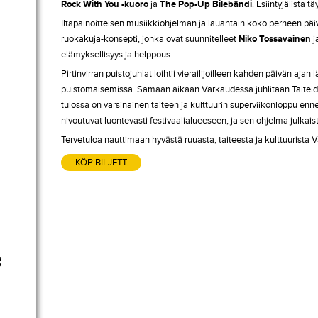
Rock With You -kuoro
ja
The
Pop-Up Bilebändi
. Esiintyjälista
Iltapainoitteisen musiikkiohjelman ja lauantain koko perheen pä
ruokakuja-konsepti, jonka ovat suunnitelleet
Niko Tossavainen
j
elämyksellisyys ja helppous.
Pirtinvirran puistojuhlat loihtii vierailijoilleen kahden päivän a
puistomaisemissa. Samaan aikaan Varkaudessa juhlitaan Taiteid
tulossa on varsinainen taiteen ja kulttuurin superviikonloppu en
nivoutuvat luontevasti festivaalialueeseen, ja sen ohjelma julk
Tervetuloa nauttimaan hyvästä ruuasta, taiteesta ja kulttuurist
KÖP BILJETT
g