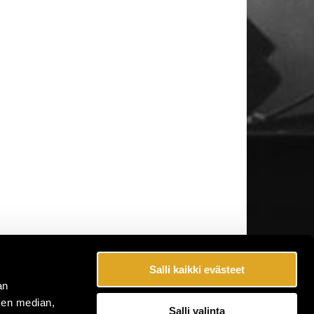
Salli kaikki evästeet
an
sen median,
Salli valinta