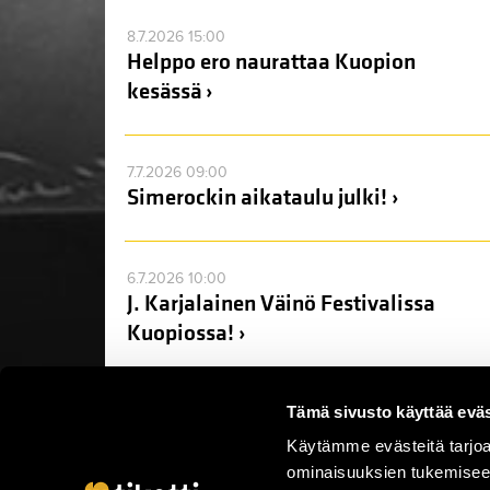
8.7.2026 15:00
Helppo ero naurattaa Kuopion
kesässä ›
7.7.2026 09:00
Simerockin aikataulu julki! ›
6.7.2026 10:00
J. Karjalainen Väinö Festivalissa
Kuopiossa! ›
Tämä sivusto käyttää eväs
Käytämme evästeitä tarjoa
ominaisuuksien tukemisee