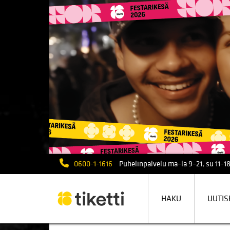
0600-1-1616
Puhelinpalvelu ma–la 9–21, su 11–18
HAKU
UUTIS