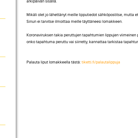
arkipäivän sisällä.
Mikäli olet jo lähettänyt meille lipputiedot sähköpostitse, mutta e
Sinun ei tarvitse ilmoittaa meille täyttäneesi lomakkeen.
Koronaviruksen takia peruttujen tapahtumien lippujen viimeinen 
onko tapahtuma peruttu vai siirretty, kannattaa tarkistaa tapah
Palauta liput lomakkeella tästä:
tiketti.fi/palautalippuja