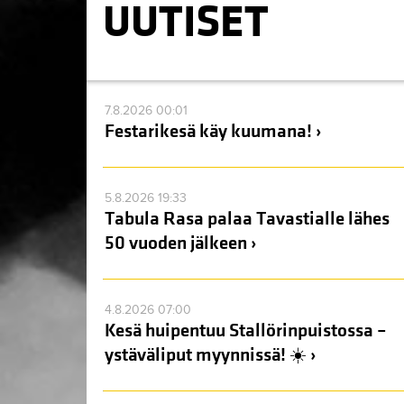
UUTISET
7.8.2026 00:01
Festarikesä käy kuumana! ›
5.8.2026 19:33
Tabula Rasa palaa Tavastialle lähes
50 vuoden jälkeen ›
4.8.2026 07:00
Kesä huipentuu Stallörinpuistossa –
ystäväliput myynnissä! ☀️ ›