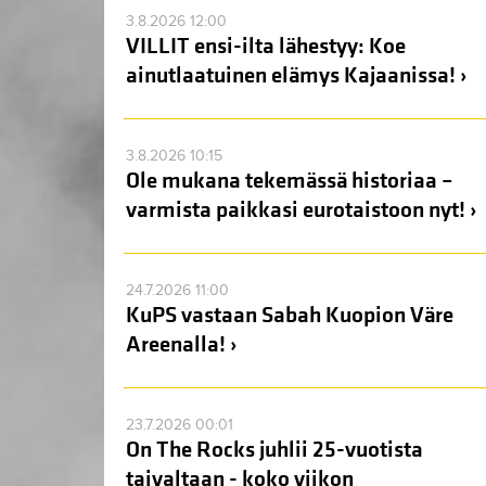
3.8.2026 12:00
VILLIT ensi-ilta lähestyy: Koe
ainutlaatuinen elämys Kajaanissa! ›
3.8.2026 10:15
Ole mukana tekemässä historiaa –
varmista paikkasi eurotaistoon nyt! ›
24.7.2026 11:00
KuPS vastaan Sabah Kuopion Väre
Areenalla! ›
23.7.2026 00:01
On The Rocks juhlii 25-vuotista
taivaltaan - koko viikon