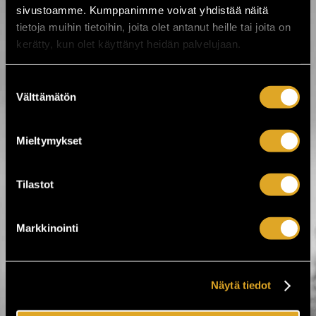
sivustoamme. Kumppanimme voivat yhdistää näitä
OSTA LIPPU
tietoja muihin tietoihin, joita olet antanut heille tai joita on
kerätty, kun olet käyttänyt heidän palvelujaan.
Suostumuksen
Välttämätön
valinta
Mieltymykset
Tilastot
www.nakkilanverstas.fi
Markkinointi
Tiketti Oy
Eerikinkatu 36
Näytä tiedot
00180 Helsinki
hei@tiketti.fi