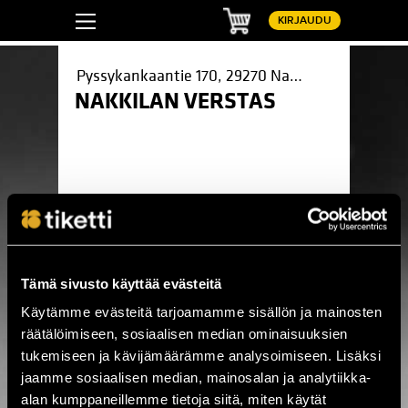
Ostoskori
KIRJAUDU
Pyssykankaantie 170, 29270 Nakkila
NAKKILAN VERSTAS
Tämä sivusto käyttää evästeitä
Pinterest
LinkedIn
WhatsApp
Facebook
Käytämme evästeitä tarjoamamme sisällön ja mainosten
räätälöimiseen, sosiaalisen median ominaisuuksien
tukemiseen ja kävijämäärämme analysoimiseen. Lisäksi
Tyyne-Rock
Tyyne-Rock
jaamme sosiaalisen median, mainosalan ja analytiikka-
La 22.8. / Nakkilan Verstas / Nakkila
alan kumppaneillemme tietoja siitä, miten käytät