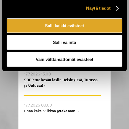
Näytä tiedot
22.7.2026 10:00
Laid Back tuo “Sunshine Reggae” -
Salli kaikki evästeet
tunnelman Finlandia-taloon ›
Salli valinta
21.7.2026 10:00
Billnäsin ruukin kesä jatkuu! ›
Vain välttämättömät evästeet
17.7.2026 15:00
SOPP tuo kesän lasiin Helsingissä, Turussa
ja Oulussa! ›
17.7.2026 09:00
Enää kaksi viikkoa Jytäkesään! ›