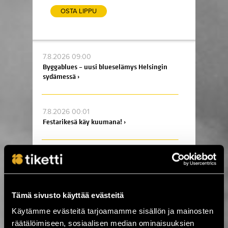
OSTA LIPPU
7.8.2026 09:00
Byggablues – uusi blueselämys Helsingin
sydämessä ›
7.8.2026 00:01
Festarikesä käy kuumana! ›
5.8.2026 19:33
Tabula Rasa palaa Tavastialle lähes 50
vuoden jälkeen ›
Tämä sivusto käyttää evästeitä
Käytämme evästeitä tarjoamamme sisällön ja mainosten
4.8.2026 07:00
Kesä huipentuu Stallörinpuistossa –
räätälöimiseen, sosiaalisen median ominaisuuksien