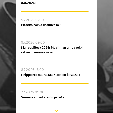
8.8.2026 ›
9.7.2026 15:00
Pitääkö pokka Iisalmessa? ›
9.7.2026 09:00
ManeesiRock 2026: Maailman ainoa rokki
ratsastusmaneesissa! ›
8.7.2026 15:00
Helppo ero naurattaa Kuopion kesässä ›
7.7.2026 09:00
Simerockin aikataulu julki! ›