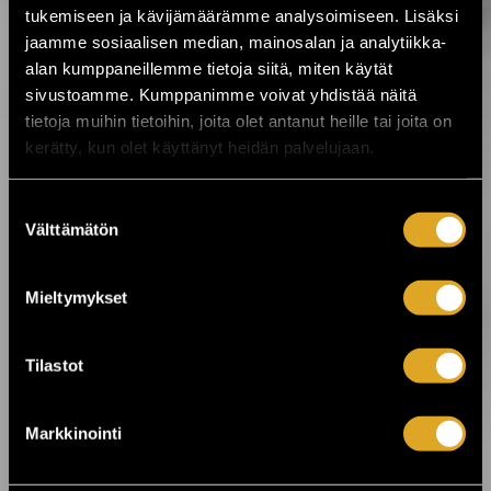
ystäväliput myynnissä! ☀️ ›
tukemiseen ja kävijämäärämme analysoimiseen. Lisäksi
jaamme sosiaalisen median, mainosalan ja analytiikka-
alan kumppaneillemme tietoja siitä, miten käytät
3.8.2026 12:00
sivustoamme. Kumppanimme voivat yhdistää näitä
VILLIT ensi-ilta lähestyy: Koe
tietoja muihin tietoihin, joita olet antanut heille tai joita on
ainutlaatuinen elämys Kajaanissa! ›
kerätty, kun olet käyttänyt heidän palvelujaan.
3.8.2026 10:15
Suostumuksen
Ole mukana tekemässä historiaa –
Välttämätön
valinta
varmista paikkasi eurotaistoon nyt! ›
Mieltymykset
24.7.2026 11:00
KuPS vastaan Sabah Kuopion Väre
Areenalla! ›
Tilastot
Markkinointi
23.7.2026 00:01
On The Rocks juhlii 25-vuotista taivaltaan
- koko viikon huippukeikkoja ›