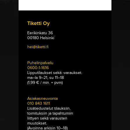
Tiketti Oy
Eerikinkatu 36
00180 Helsinki
hei@tiketti.fi
Puhelinpalvelu
0600-1-1616
Lipputilaukset sekä -varaukset.
ma–la 9–21, su 11–18
(1,99 € / min. + pvm)
Asiakasneuvonta
010 843 1611
Lisätiedustelut tilauksiin,
toimituksiin ja tapahtumiin
liittyen sekä varausten
muutokset.
(Avoinna arkisin 10–18)