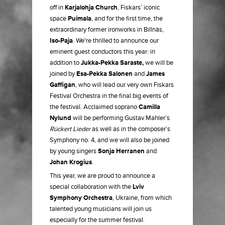
off in
Karjalohja Church
, Fiskars’ iconic
space
Puimala
, and for the first time, the
extraordinary former ironworks in Billnäs,
Iso-Paja
. We're thrilled to announce our
eminent guest conductors this year: in
addition to
Jukka-Pekka Saraste,
we will be
joined by
Esa-Pekka Salonen
and
James
Gaffigan
, who will lead our very own Fiskars
Festival Orchestra in the final big events of
the festival. Acclaimed soprano
Camilla
Nylund
will be performing Gustav Mahler’s
Rückert Lieder
as well as in the composer’s
Symphony no. 4, and we will also be joined
by young singers
Sonja Herranen
and
Johan Krogius
.
This year, we are proud to announce a
special collaboration with the
Lviv
Symphony Orchestra
, Ukraine, from which
talented young musicians will join us
especially for the summer festival.