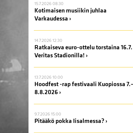
15.7.2026 08:30
Kotimaisen musiikin juhlaa
Varkaudessa ›
14.7.2026 12:30
Ratkaiseva euro-ottelu torstaina 16.7.
Veritas Stadionilla! ›
13.7.2026 10:00
Hoodfest -rap festivaali Kuopiossa 7.
8.8.2026 ›
9.7.2026 15:00
Pitääkö pokka Iisalmessa? ›