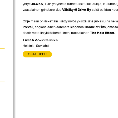
yhtye
JILUKA
, YUP-yhtyeestä tunnetuksi tullut laulaja, laulunteki
vaasalainen grindcore-duo
Vähäkyrö Drive-By
sekä palkittu ko
Ohjelmaan on äskettäin lisätty myös yksittäisinä julkaisuina he
Prevail
, englantilainen äärimetallilegenda
Cradle of Filth
, omissa
death metallin ykköskentällinen, ruotsalainen
The Halo Effect.
TUSKA 27.–29.6.2025
Helsinki, Suvilahti
OSTA LIPPU