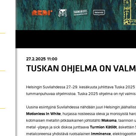
27.2.2025 11:00
TUSKAN OHJELMA ON VALM
Helsingin Suvilahdessa 27.-29. kesäkuuta juhlittava Tuska 2025 
tummanpuhuvaa ohjelmistoa. Tuska 2025 ohjelma on nyt valmis
Uusina esiintyjinä Suvilahdessa nähdään juuri Helsingin jäähalli
Motionless In White
, hurjassa nosteessa oleva ja monisyistä ha
kotimaisen metallin pitkäaikainen johtotähti
Mokoma
, taannoin 
metal -ylpeys ja sick diskoa junttaava
Turmion Kätilöt
, äskettäin
metalcoreensa yhdistävä ruotsalainen
Imminence
, elektrogootti