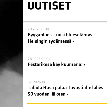
UUTISET
7.8.2026 09:00
Byggablues – uusi blueselämys
Helsingin sydämessä ›
7.8.2026 00:01
Festarikesä käy kuumana! ›
5.8.2026 19:33
Tabula Rasa palaa Tavastialle lähes
50 vuoden jälkeen ›