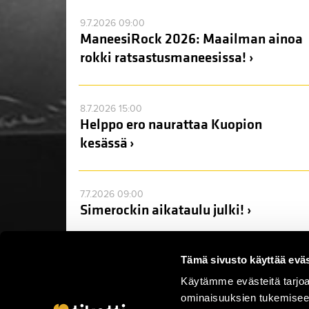
9.7.2026 09:00
ManeesiRock 2026: Maailman ainoa
rokki ratsastusmaneesissa! ›
8.7.2026 15:00
Helppo ero naurattaa Kuopion
kesässä ›
7.7.2026 09:00
Simerockin aikataulu julki! ›
Tämä sivusto käyttää eväs
Käytämme evästeitä tarjoa
ominaisuuksien tukemisee