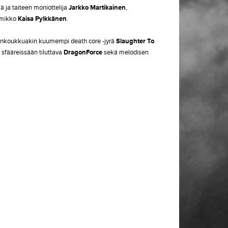
jä ja taiteen moniottelija
Jarkko Martikainen
,
omikko
Kaisa Pylkkänen
.
llankoukkuakin kuumempi death core -jyrä
Slaughter To
 sfääreissään tiluttava
DragonForce
sekä melodisen