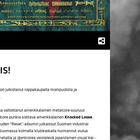
IS!
on julkistanut roppakaupalla monipuolista ja
.
ssa valloittanut amerikkalainen metalcore-suuruus
rdcore punkia soittava amerikkalainen
Knocked Loose
,
uuden “Reset”-albumin julkaissut Suomen industrial
 Suomessa kolmella klubikeikalla hurmannut viulua
metallia ja djentcorea veistelevä japanilainen visual kei -