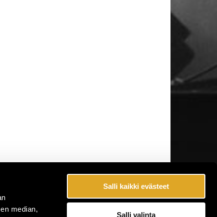
Salli kaikki evästeet
an
sen median,
Salli valinta