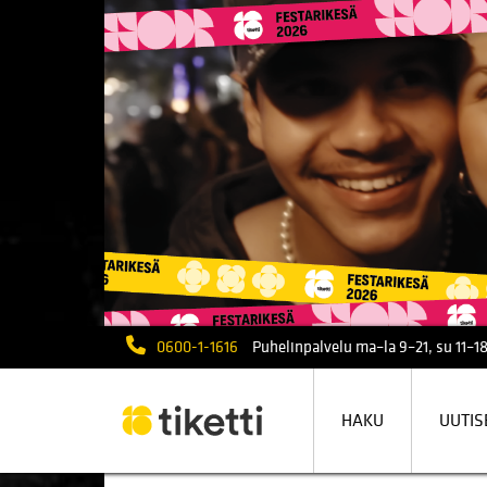
0600-1-1616
Puhelinpalvelu ma–la 9–21, su 11–18
HAKU
UUTIS