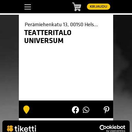
Ostoskori
KIRJAUDU
Perämiehenkatu 13, 00150 Helsinki
TEATTERITALO
UNIVERSUM
Pinterest
LinkedIn
WhatsApp
Facebook
TUOTTEET