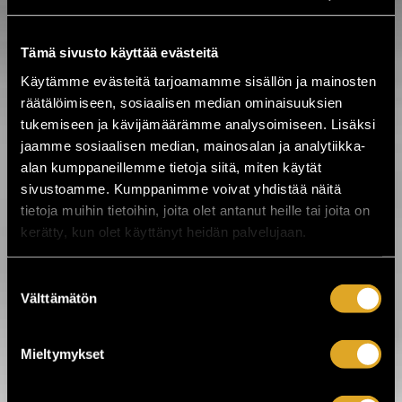
Ei hakutuloksia
Tämä sivusto käyttää evästeitä
Tarkista hakuparametrit tai
Käytämme evästeitä tarjoamamme sisällön ja mainosten
aloita uusi haku valitsemalla
räätälöimiseen, sosiaalisen median ominaisuuksien
kategoria alta.
tukemiseen ja kävijämäärämme analysoimiseen. Lisäksi
jaamme sosiaalisen median, mainosalan ja analytiikka-
alan kumppaneillemme tietoja siitä, miten käytät
sivustoamme. Kumppanimme voivat yhdistää näitä
tietoja muihin tietoihin, joita olet antanut heille tai joita on
kerätty, kun olet käyttänyt heidän palvelujaan.
Suostumuksen
Välttämätön
valinta
www.universum.fi
Mieltymykset
Universum on neljän helsinkiläisen
teatterin - Aurinkoteatterin, Teater Marsin,
Sirius Teaternin ja Teatteri Venuksen -