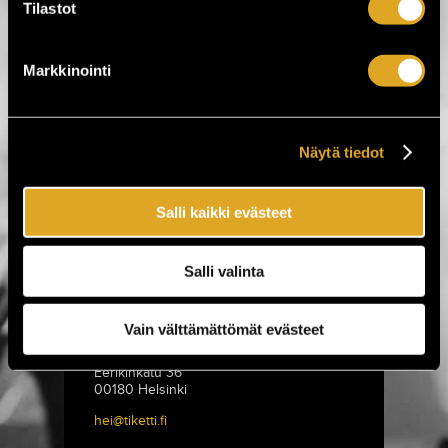
Tilastot
yhteishanke. Se on yritys tehdä yhdessä
sellaista mitä on vaikea tehdä yksin.
Universum on halu sanoa ääneen että
teatterin tekeminen on vapaata,
Markkinointi
epäkaupallista, itsenäistä toimintaa. Yksi
Universumin keskeisistä tehtävistä on
raivata taiteilijoilleen tilaa luoda esityksiä
omista lähtökohdistaan.
Näytä tiedot
Universum peräänkuuluttaa taiteellista
vapautta, ajatusta siitä että luova prosessi
voi olla minkä näköinen tahansa. Oudon,
ennalta arvaamattoman ja erilaisen
Salli kaikki evästeet
tukeminen massakulttuurin vastapainona
on tärkeää. Universum on oletus, että
yhteiskunnallinen muutos ei tapahdu
suurissa tarinoissa, vaan dialogissa,
Salli valinta
moniäänisyydessä, erilaisen
kohtaamisessa.
Vain välttämättömät evästeet
Tiketti Oy
Eerikinkatu 36
00180 Helsinki