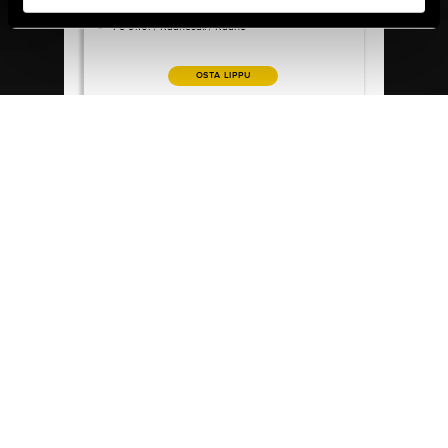
ILTA - YSTÄVÄ-KIERTUE 2026
ILTA - YSTÄVÄ-KIERTUE 2026
Pe 9.10. / Raahesali / Raahe
OSTA LIPPU
Pimento – Vatsatanssia metallimusiikkiin: The Ceme
Pimento – Vatsatanssia metallimusiikkiin:
The Cemetery
To 5.11. / On The Rocks / Helsinki
OSTA LIPPU
Matka Karjalaan -kansantanssinäytelmä
Matka Karjalaan -kansantanssinäytelmä
La 14.11. / Helsingin Suomalainen Yhteiskoulu SYK
/ Helsinki
OSTA LIPPU
Tältä sivulta löydät kaikki tulevat
tanssitapahtumat.