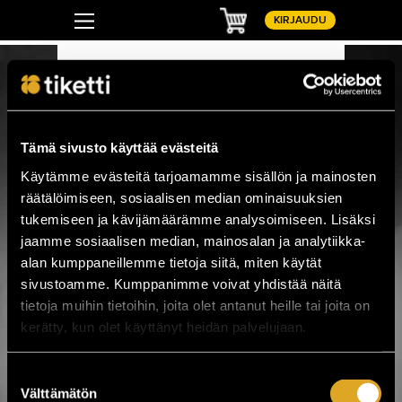
Ostoskori
KIRJAUDU
TANSSI
Outsider Art Festival 2026
Outsider Art Festival 2026
Tämä sivusto käyttää evästeitä
To 20.8. - Su 30.8. / Useita paikkoja / Useita
kaupunkeja
Käytämme evästeitä tarjoamamme sisällön ja mainosten
OSTA LIPPU
räätälöimiseen, sosiaalisen median ominaisuuksien
tukemiseen ja kävijämäärämme analysoimiseen. Lisäksi
Lavatanssifestarit 2026
jaamme sosiaalisen median, mainosalan ja analytiikka-
Lavatanssifestarit 2026
alan kumppaneillemme tietoja siitä, miten käytät
To 20.8. - Su 23.8. / Himos Park / Jämsä
sivustoamme. Kumppanimme voivat yhdistää näitä
tietoja muihin tietoihin, joita olet antanut heille tai joita on
OSTA LIPPU
kerätty, kun olet käyttänyt heidän palvelujaan.
VILLIT
VILLIT
Suostumuksen
To 20.8. - La 29.8. / Useita paikkoja / Kajaani
Välttämätön
valinta