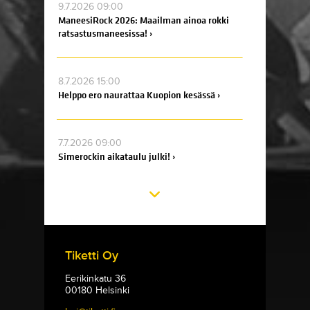
9.7.2026 09:00
ManeesiRock 2026: Maailman ainoa rokki
ratsastusmaneesissa! ›
8.7.2026 15:00
Helppo ero naurattaa Kuopion kesässä ›
7.7.2026 09:00
Simerockin aikataulu julki! ›
Tiketti Oy
Eerikinkatu 36
00180 Helsinki