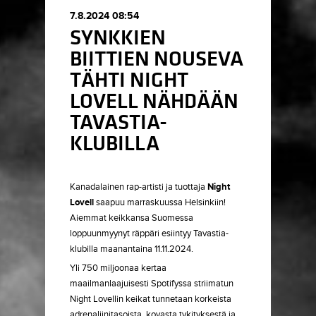
7.8.2024 08:54
SYNKKIEN
BIITTIEN NOUSEVA
TÄHTI NIGHT
LOVELL NÄHDÄÄN
TAVASTIA-
KLUBILLA
Kanadalainen rap-artisti ja tuottaja
Night
Lovell
saapuu marraskuussa Helsinkiin!
Aiemmat keikkansa Suomessa
loppuunmyynyt räppäri esiintyy Tavastia-
klubilla maanantaina 11.11.2024.
Yli 750 miljoonaa kertaa
maailmanlaajuisesti Spotifyssa striimatun
Night Lovellin keikat tunnetaan korkeista
adrenaliinitasoista, kovasta tykityksestä ja