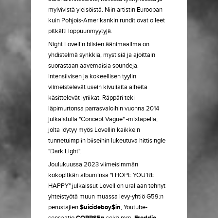
mylvivistä yleisöistä. Niin artistin Euroopan
kuin Pohjois-Amerikankin rundit ovat olleet
pitkälti loppuunmyytyjä.
Night Lovellin biisien äänimaailma on
yhdistelmä synkkiä, mystisiä ja ajoittain
suorastaan aavemaisia soundeja.
Intensiivisen ja kokeellisen tyylin
viimeistelevät usein kivuliaita aiheita
käsittelevät lyriikat. Räppäri teki
läpimurtonsa parrasvaloihin vuonna 2014
julkaistulla "Concept Vague" -mixtapella,
jolta löytyy myös Lovellin kaikkein
tunnetuimpiin biiseihin lukeutuva hittisingle
"Dark Light".
Joulukuussa 2023 viimeisimmän
kokopitkän albuminsa "I HOPE YOU’RE
HAPPY" julkaissut Lovell on urallaan tehnyt
yhteistyötä muun muassa levy-yhtiö G59:n
perustajien
$uicideboy$in
, Youtube-