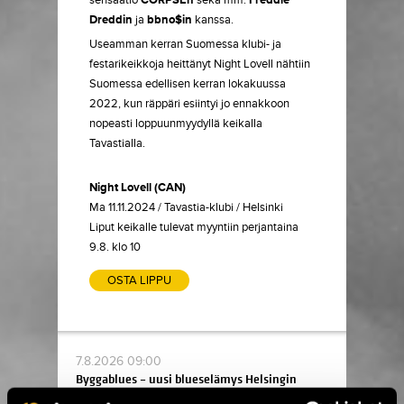
sensaatio
CORPSEn
sekä mm.
Freddie
Dreddin
ja
bbno$in
kanssa.
Useamman kerran Suomessa klubi- ja
festarikeikkoja heittänyt Night Lovell nähtiin
Suomessa edellisen kerran lokakuussa
2022, kun räppäri esiintyi jo ennakkoon
nopeasti loppuunmyydyllä keikalla
Tavastialla.
Night Lovell (CAN)
Ma 11.11.2024 / Tavastia-klubi / Helsinki
Liput keikalle tulevat myyntiin perjantaina
9.8. klo 10
OSTA LIPPU
7.8.2026 09:00
Byggablues – uusi blueselämys Helsingin
sydämessä ›