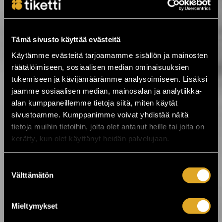
7.8.2026 00:01
Tämä sivusto käyttää evästeitä
Festarikesä käy kuumana! ›
Käytämme evästeitä tarjoamamme sisällön ja mainosten
räätälöimiseen, sosiaalisen median ominaisuuksien
5.8.2026 19:33
tukemiseen ja kävijämäärämme analysoimiseen. Lisäksi
Tabula Rasa palaa Tavastialle lähes 50
jaamme sosiaalisen median, mainosalan ja analytiikka-
vuoden jälkeen ›
alan kumppaneillemme tietoja siitä, miten käytät
sivustoamme. Kumppanimme voivat yhdistää näitä
tietoja muihin tietoihin, joita olet antanut heille tai joita on
4.8.2026 07:00
Kesä huipentuu Stallörinpuistossa –
kerätty, kun olet käyttänyt heidän palvelujaan.
ystäväliput myynnissä! ☀️ ›
Suostumuksen
Välttämätön
valinta
3.8.2026 12:00
VILLIT ensi-ilta lähestyy: Koe
ainutlaatuinen elämys Kajaanissa! ›
Mieltymykset