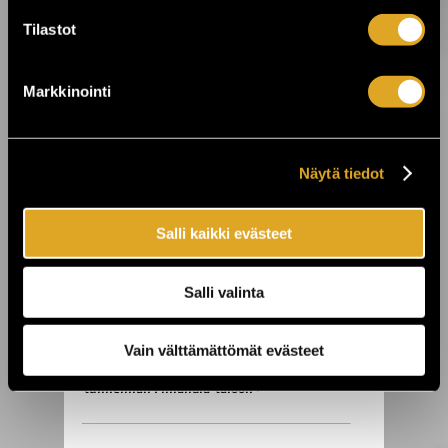
3.8.2026 10:15
Tilastot
Ole mukana tekemässä historiaa –
varmista paikkasi eurotaistoon nyt! ›
Markkinointi
24.7.2026 11:00
KuPS vastaan Sabah Kuopion Väre
Areenalla! ›
Näytä tiedot
Salli kaikki evästeet
23.7.2026 00:01
On The Rocks juhlii 25-vuotista taivaltaan
- koko viikon huippukeikkoja ›
Salli valinta
22.7.2026 10:00
Vain välttämättömät evästeet
Laid Back tuo “Sunshine Reggae” -
tunnelman Finlandia-taloon ›