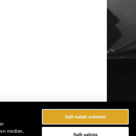
Salli kaikki evästeet
an
sen median,
Salli valinta