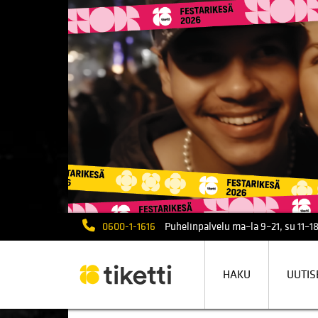
0600-1-1616
Puhelinpalvelu ma–la 9–21, su 11–18
HAKU
UUTIS