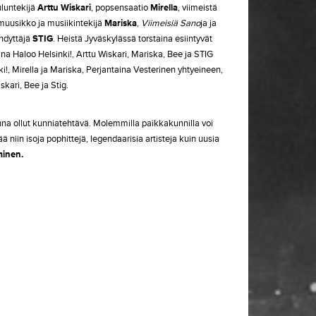
uluntekijä
Arttu Wiskari
, popsensaatio
Mirella
, viimeistä
muusikko ja musiikintekijä
Mariska
,
Viimeisiä Sano
ja ja
ihdyttäjä
STIG
. Heistä Jyväskylässä torstaina esiintyvät
ina Haloo Helsinki!, Arttu Wiskari, Mariska, Bee ja STIG
!, Mirella ja Mariska, Perjantaina Vesterinen yhtyeineen,
kari, Bee ja Stig.
a ollut kunniatehtävä. Molemmilla paikkakunnilla voi
 niin isoja pophittejä, legendaarisia artisteja kuin uusia
inen.