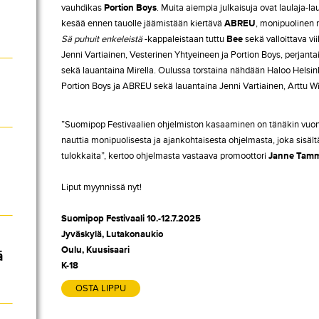
vauhdikas
Portion Boys
. Muita aiempia julkaisuja ovat laulaja-la
kesää ennen tauolle jäämistään kiertävä
ABREU
, monipuolinen 
Sä puhuit enkeleistä
-kappaleistaan tuttu
Bee
sekä valloittava vi
Jenni Vartiainen, Vesterinen Yhtyeineen ja Portion Boys, perjanta
sekä lauantaina Mirella. Oulussa torstaina nähdään Haloo Helsinki
Portion Boys ja ABREU sekä lauantaina Jenni Vartiainen, Arttu Wis
”Suomipop Festivaalien ohjelmiston kasaaminen on tänäkin vuonn
nauttia monipuolisesta ja ajankohtaisesta ohjelmasta, joka sisältää
tulokkaita”, kertoo ohjelmasta vastaava promoottori
Janne Tamm
Liput myynnissä nyt!
Suomipop Festivaali 10.-12.7.2025
Jyväskylä, Lutakonaukio
Oulu, Kuusisaari
ä
K-18
OSTA LIPPU