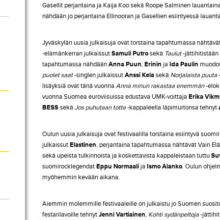
Gasellit perjantaina ja Kaija Koo sekä Roope Salminen lauantain
nähdään jo perjantaina Ellinooran ja Gasellien esiintyessä lauant
Jyväskylän uusia julkaisuja ovat torstaina tapahtumassa nähtävä
-elämänkerran julkaissut
Samuli Putro
sekä
Taulut
-jättihitistään
tapahtumassa nähdään
Anna Puun
,
Erinin
ja
Ida Paulin
muodos
puolet saat
-singlen julkaissut
Anssi Kela
sekä
Norjalaista puuta
-
lisäyksiä ovat tänä vuonna
Anna minun rakastaa enemmän
-elok
vuonna Suomea euroviisuissa edustava UMK-voittaja
Erika Vik
BESS
sekä
Jos puhutaan totta
-kappaleella läpimurtonsa tehnyt
Oulun uusia julkaisuja ovat festivaalilla torstaina esiintyvä suo
julkaissut
Elastinen
, perjantaina tapahtumassa nähtävät Vain El
sekä upeista tulkinnoista ja koskettavista kappaleistaan tuttu
Su
suomirocklegendat
Eppu Normaali
ja
Ismo Alanko
. Oulun ohjelm
myöhemmin kevään aikana.
Aiemmin molemmille festivaaleille on julkaistu jo Suomen suosit
festarilavoille tehnyt
Jenni Vartiainen
,
Kohti sydänpeltoja
-jättihi