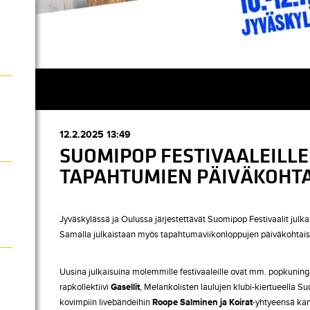
12.2.2025 13:49
SUOMIPOP FESTIVAALEILLE 
TAPAHTUMIEN PÄIVÄKOHTA
Jyväskylässä ja Oulussa järjestettävät Suomipop Festivaalit julk
Samalla julkaistaan myös tapahtumaviikonloppujen päiväkohtaise
Uusina julkaisuina molemmille festivaaleille ovat mm. popkunin
rapkollektiivi
Gasellit
, Melankolisten laulujen klubi-kiertueella 
kovimpiin livebändeihin
Roope Salminen ja
Koirat
-yhtyeensä kan