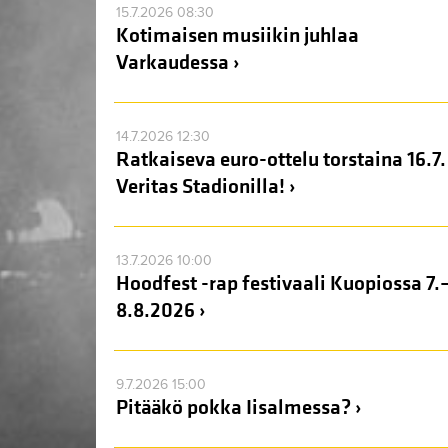
15.7.2026 08:30
Kotimaisen musiikin juhlaa
Varkaudessa ›
14.7.2026 12:30
Ratkaiseva euro-ottelu torstaina 16.7.
Veritas Stadionilla! ›
13.7.2026 10:00
Hoodfest -rap festivaali Kuopiossa 7.
8.8.2026 ›
9.7.2026 15:00
Pitääkö pokka Iisalmessa? ›