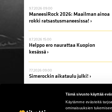
9.7.2026 09:00
ManeesiRock 2026: Maailman ainoa
rokki ratsastusmaneesissa! ›
8.7.2026 15:00
Helppo ero naurattaa Kuopion
kesässä ›
7.7.2026 09:00
Simerockin aikataulu julki! ›
Tämä sivusto käyttää eväs
Käytämme evästeitä tarjoa
ominaisuuksien tukemisee