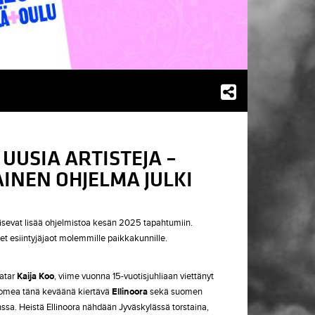
UUSIA ARTISTEJA –
INEN OHJELMA JULKI
aisevat lisää ohjelmistoa kesän 2025 tapahtumiin.
t esiintyjäjaot molemmille paikkakunnille.
gatar
Kaija Koo
, viime vuonna 15-vuotisjuhliaan viettänyt
Suomea tänä keväänä kiertävä
Ellinoora
sekä suomen
ssa. Heistä Ellinoora nähdään Jyväskylässä torstaina,