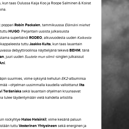
a, kun taas Oulussa Kaija Koo ja Roope Salminen & Koirat
aina.
t poppari
Robin Packalen
, tammikuussa
Elämäni miehet
 tuttu
HUGO
. Perjantain uusista julkaisuista
tama superbändi
RODEO
, alkuvuodesta uuden
Kaikesta
kappaleesta tuttu
Jaakko Kulta
, kun taas lauantain
uvassa debyyttiroolinsa näyttelijänä tekevä
BEHM
, tänä
man
, juuri uuden
Suutele mun silmii
-singlen julkaissut
Ani
.
miräpin suurmies, viime syksynä kehutun
EK2
-albuminsa
ämää –ohjelman uusimmalla kaudella valloittanut
Ilta
vi Teräsniska
sekä lauantain ohjelman kruunaavat
a tulee täydentymään vielä kahdella artistilla
uin rockyhtye
Haloo Helsinki!
, viime kesänä paluun
tistään tuttu
Vesterinen Yhtyeineen
sekä energinen ja