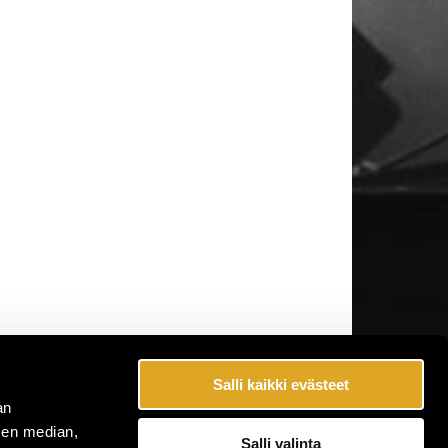
Salli kaikki evästeet
an
sen median,
Salli valinta