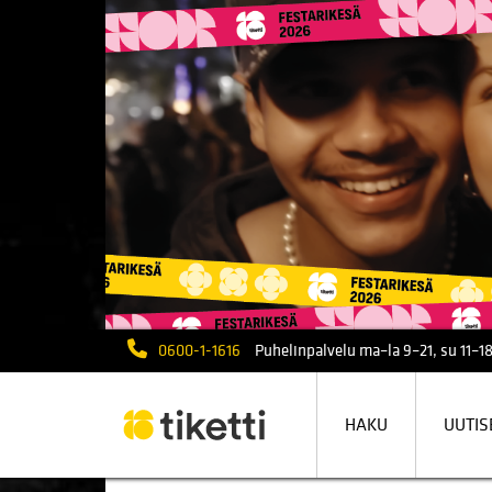
0600-1-1616
Puhelinpalvelu ma–la 9–21, su 11–18
HAKU
UUTIS