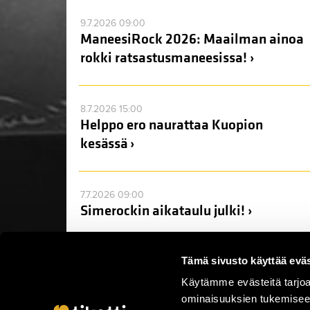
9.7.2026 09:00
ManeesiRock 2026: Maailman ainoa
rokki ratsastusmaneesissa! ›
8.7.2026 15:00
Helppo ero naurattaa Kuopion
kesässä ›
7.7.2026 09:00
Simerockin aikataulu julki! ›
Tämä sivusto käyttää eväs
Käytämme evästeitä tarjoa
ominaisuuksien tukemisee