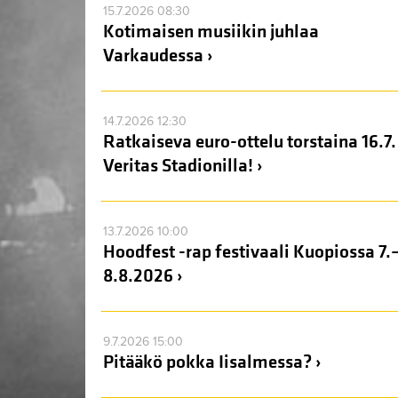
15.7.2026 08:30
Kotimaisen musiikin juhlaa
Varkaudessa ›
14.7.2026 12:30
Ratkaiseva euro-ottelu torstaina 16.7.
Veritas Stadionilla! ›
13.7.2026 10:00
Hoodfest -rap festivaali Kuopiossa 7.
8.8.2026 ›
9.7.2026 15:00
Pitääkö pokka Iisalmessa? ›