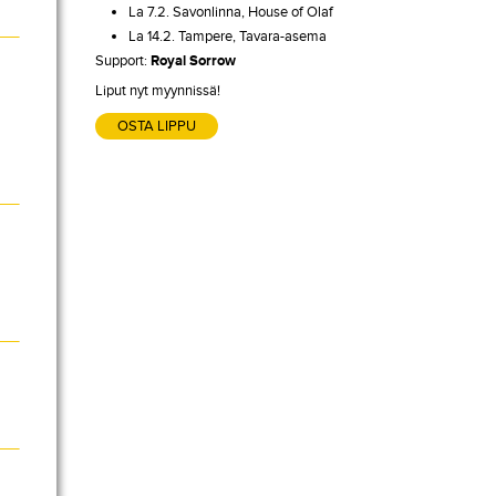
La 7.2. Savonlinna, House of Olaf
La 14.2. Tampere, Tavara-asema
Support:
Royal Sorrow
Liput nyt myynnissä!
OSTA LIPPU