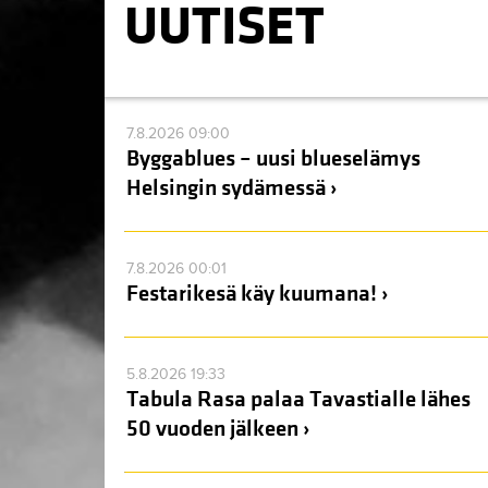
UUTISET
7.8.2026 09:00
Byggablues – uusi blueselämys
Helsingin sydämessä ›
7.8.2026 00:01
Festarikesä käy kuumana! ›
5.8.2026 19:33
Tabula Rasa palaa Tavastialle lähes
50 vuoden jälkeen ›