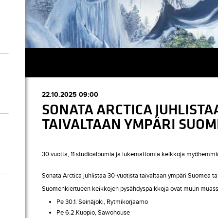
22.10.2025 09:00
SONATA ARCTICA JUHLISTA
TAIVALTAAN YMPÄRI SUOM
30 vuotta, 11 studioalbumia ja lukemattomia keikkoja myöhemmin
Sonata Arctica juhlistaa 30-vuotista taivaltaan ympäri Suomea t
Suomenkiertueen keikkojen pysähdyspaikkoja ovat muun muass
Pe 30.1. Seinäjoki, Rytmikorjaamo
Pe 6.2.Kuopio, Sawohouse