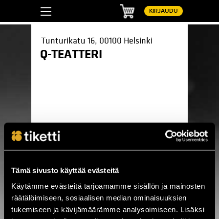
Ostoskori
KIRJAUDU
Tunturikatu 16, 00100 Helsinki
Q-TEATTERI
Pinterest
LinkedIn
WhatsApp
Facebook
Tämä sivusto käyttää evästeitä
Käytämme evästeitä tarjoamamme sisällön ja mainosten
Suliko
Suliko
räätälöimiseen, sosiaalisen median ominaisuuksien
Ma 21.9. - Pe 11.12. / Q-Teatteri / Helsinki
tukemiseen ja kävijämäärämme analysoimiseen. Lisäksi