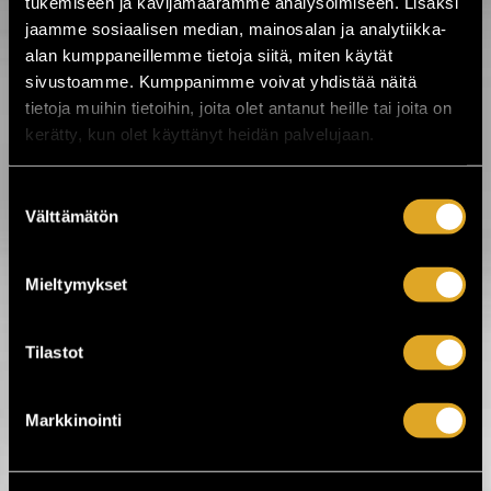
tukemiseen ja kävijämäärämme analysoimiseen. Lisäksi
jaamme sosiaalisen median, mainosalan ja analytiikka-
alan kumppaneillemme tietoja siitä, miten käytät
sivustoamme. Kumppanimme voivat yhdistää näitä
tietoja muihin tietoihin, joita olet antanut heille tai joita on
kerätty, kun olet käyttänyt heidän palvelujaan.
www.hameenlinna.fi
Keskiaikainen linna, kaupungin
Suostumuksen
vetovoimaisin ympärivuotinen
matkailukohde ja kulttuurimuistomerkki,
Välttämätön
valinta
muodostaa kansallisen kaupunkipuiston
historiallisen ja kulttuurisen sydämen.
Puh.
03 621 2310
Mieltymykset
Tilastot
Tiketti Oy
Markkinointi
Eerikinkatu 36
00180 Helsinki
hei@tiketti.fi