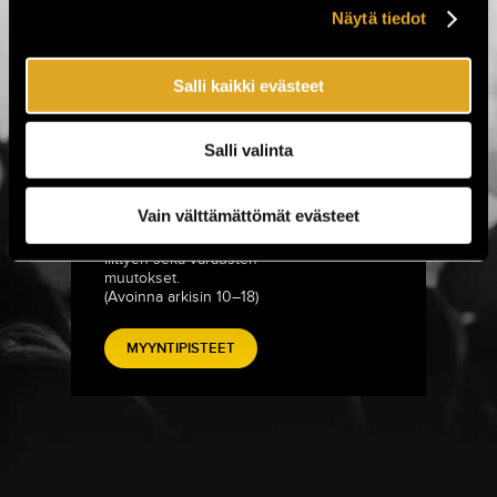
Näytä tiedot
Puhelinpalvelu
0600-1-1616
Lipputilaukset sekä -varaukset.
Salli kaikki evästeet
ma–la 9–21, su 11–18
(1,99 € / min. + pvm)
Salli valinta
Asiakasneuvonta
010 843 1611
Vain välttämättömät evästeet
Lisätiedustelut tilauksiin,
toimituksiin ja tapahtumiin
liittyen sekä varausten
muutokset.
(Avoinna arkisin 10–18)
MYYNTIPISTEET