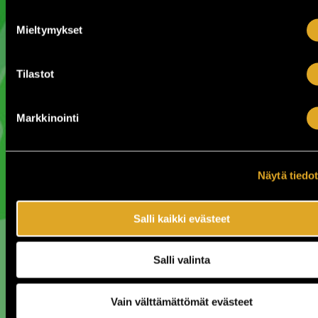
Mieltymykset
www.laukonkartano.fi
Tilastot
Tampereen seudulla Laukon kartanon
puistossa koet suosikkiartistisi
satumaisissa puitteissa. Mukavasti
Markkinointi
alkuiltaan sijoittuvien kesäkeikkojen ja
puistokonserttien lomassa nautit
herkullisista tarjoiluista, kiehtovasta
historiasta ja lumoavasta taiteesta.
Näytä tiedo
Pyhäjärven rannalla sijaitsevassa
historiallisessa kartanomiljöössä sinua
palvelevat ravintola, puoti ja lukuisat
Salli kaikki evästeet
terassit. Ennakkolipulla näet myös
vuosittain vaihtuvat taidenäyttelyt. Laukon
Kesän tapahtumat ja palvelut on taidolla
suunnattu aikuiselle yleisölle.
Salli valinta
Laukon kartano sijaitsee Vesilahdella 40
km Tampereen eteläpuolella. Ajoaika
Vain välttämättömät evästeet
Helsingistä, Turusta ja Porista on alle 2