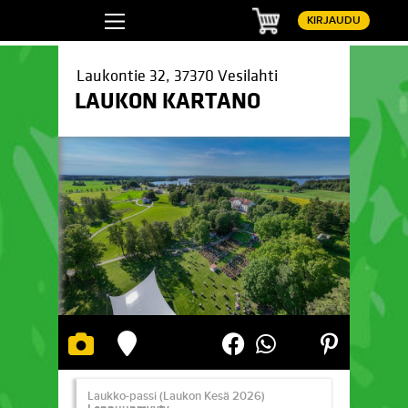
Ostoskori
KIRJAUDU
Laukontie 32, 37370 Vesilahti
LAUKON KARTANO
Pinterest
LinkedIn
WhatsApp
Facebook
Laukko-passi (Laukon Kesä 2026)
Laukko-passi (Laukon Kesä 2026)