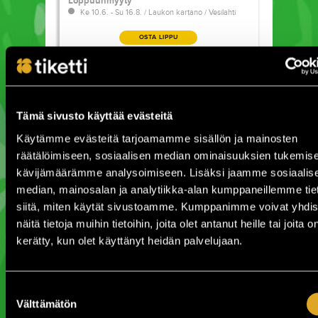
Loppuunmyyty
Ke 10.6. - Su 16.8. / Laukon kartano / Vesilahti
OSTA LIPPU
Vesterinen Yhtyeineen
Vesterinen Yhtyeineen
Loppuunmyyty
Pe 7.8. / Laukon kartano / Vesilahti
Tämä sivusto käyttää evästeitä
OSTA LIPPU
Käytämme evästeitä tarjoamamme sisällön ja mainosten
räätälöimiseen, sosiaalisen median ominaisuuksien tukemise
Arppa
Arppa
kävijämäärämme analysoimiseen. Lisäksi jaamme sosiaalis
La 8.8. / Laukon kartano / Vesilahti
median, mainosalan ja analytiikka-alan kumppaneillemme tie
siitä, miten käytät sivustoamme. Kumppanimme voivat yhdis
OSTA LIPPU
näitä tietoja muihin tietoihin, joita olet antanut heille tai joita o
kerätty, kun olet käyttänyt heidän palvelujaan.
Apocalyptica
Apocalyptica
Pe 14.8. / Laukon kartano / Vesilahti
Suostumuksen
Välttämätön
valinta
OSTA LIPPU