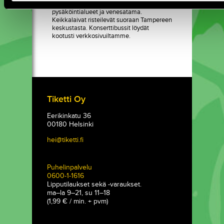
tuntia. Kartanolla on ilmaiset
pysäköintialueet ja venesatama.
Keikkalaivat risteilevät suoraan Tampereen
keskustasta. Konserttibussit löydät
kootusti verkkosivuiltamme.
Tiketti Oy
Eerikinkatu 36
00180 Helsinki
hei@tiketti.fi
Puhelinpalvelu
0600-1-1616
Lipputilaukset sekä -varaukset.
ma–la 9–21, su 11–18
(1,99 € / min. + pvm)