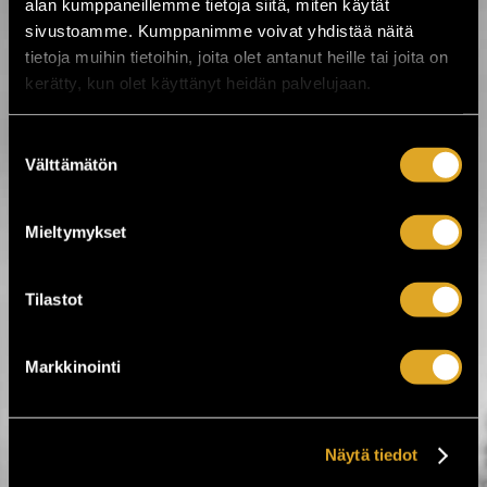
alan kumppaneillemme tietoja siitä, miten käytät
Tarkista hakuparametrit tai
aloita uusi haku valitsemalla
sivustoamme. Kumppanimme voivat yhdistää näitä
kategoria alta.
tietoja muihin tietoihin, joita olet antanut heille tai joita on
kerätty, kun olet käyttänyt heidän palvelujaan.
Suostumuksen
Välttämätön
valinta
Mieltymykset
Tilastot
www.clubkaiku.fi
K-20
Markkinointi
Näytä tiedot
Tiketti Oy