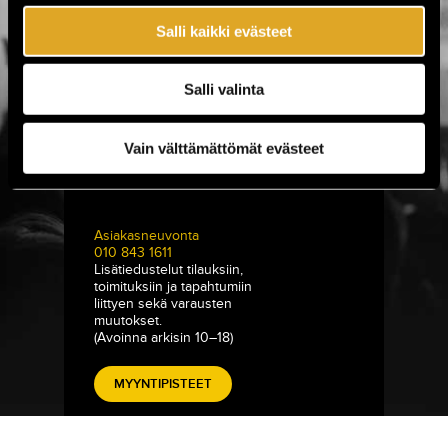
Eerikinkatu 36
00180 Helsinki
Salli kaikki evästeet
hei@tiketti.fi
Salli valinta
Puhelinpalvelu
0600-1-1616
Lipputilaukset sekä -varaukset.
Vain välttämättömät evästeet
ma–la 9–21, su 11–18
(1,99 € / min. + pvm)
Asiakasneuvonta
010 843 1611
Lisätiedustelut tilauksiin,
toimituksiin ja tapahtumiin
liittyen sekä varausten
muutokset.
(Avoinna arkisin 10–18)
MYYNTIPISTEET