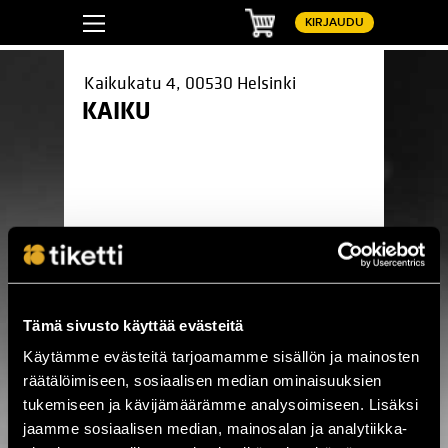
Ostoskori
KIRJAUDU
Kaikukatu 4, 00530 Helsinki
KAIKU
Pinterest
LinkedIn
WhatsApp
Facebook
Tämä sivusto käyttää evästeitä
Käytämme evästeitä tarjoamamme sisällön ja mainosten
räätälöimiseen, sosiaalisen median ominaisuuksien
tukemiseen ja kävijämäärämme analysoimiseen. Lisäksi
Ei hakutuloksia
jaamme sosiaalisen median, mainosalan ja analytiikka-