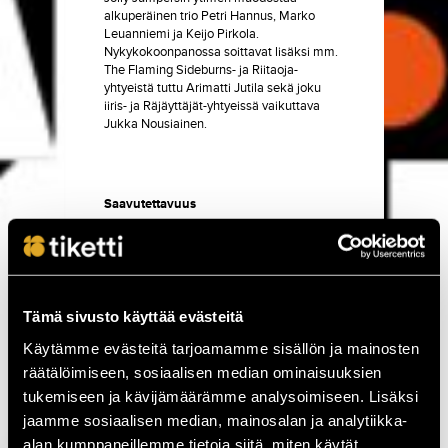
alkuperäinen trio Petri Hannus, Marko
Leuanniemi ja Keijo Pirkola.
Nykykokoonpanossa soittavat lisäksi mm.
The Flaming Sideburns- ja Riitaoja-
yhtyeistä tuttu Arimatti Jutila sekä joku
iiris- ja Räjäyttäjät-yhtyeissä vaikuttava
Jukka Nousiainen.
Saavutettavuus
Tavastian katutason kerros on esteetön.
Sisäänkäynnillä on pieni kynnys, johon on
saatavilla ramppi. Tilassa on esteetön wc-
tila.
Lue lisää saavutettavuudesta
Tavastian sivuilta!
Avustaja ei tarvitse
Tämä sivusto käyttää evästeitä
erillistä lippua vaan pääsee avustettavan
kanssa samalla normaalilipulla sisään.
Käytämme evästeitä tarjoamamme sisällön ja mainosten
Esitäthän pyydettäessä EU:n
räätälöimiseen, sosiaalisen median ominaisuuksien
vammaiskortin.
tukemiseen ja kävijämäärämme analysoimiseen. Lisäksi
Eteispalvelu
jaamme sosiaalisen median, mainosalan ja analytiikka-
Eteispalvelusta veloitamme 4 € per
alan kumppaneillemme tietoja siitä, miten käytät