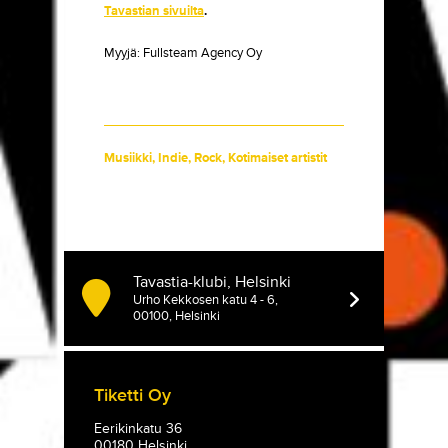
Tavastian sivuilta
.
Myyjä:
Fullsteam Agency Oy
Musiikki
,
Indie
,
Rock
,
Kotimaiset artistit
Tavastia-klubi, Helsinki
Urho Kekkosen katu 4 - 6,
00100, Helsinki
Tiketti Oy
Eerikinkatu 36
00180 Helsinki