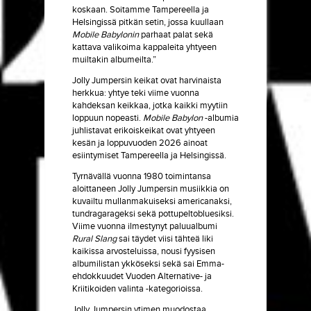
koskaan. Soitamme Tampereella ja
Helsingissä pitkän setin, jossa kuullaan
Mobile Babylonin
parhaat palat sekä
kattava valikoima kappaleita yhtyeen
muiltakin albumeilta.”
Jolly Jumpersin keikat ovat harvinaista
herkkua: yhtye teki viime vuonna
kahdeksan keikkaa, jotka kaikki myytiin
loppuun nopeasti.
Mobile Babylon
-albumia
juhlistavat erikoiskeikat ovat yhtyeen
kesän ja loppuvuoden 2026 ainoat
esiintymiset Tampereella ja Helsingissä.
Tyrnävällä vuonna 1980 toimintansa
aloittaneen Jolly Jumpersin musiikkia on
kuvailtu mullanmakuiseksi americanaksi,
tundragarageksi sekä pottupeltobluesiksi.
Viime vuonna ilmestynyt paluualbumi
Rural Slang
sai täydet viisi tähteä liki
kaikissa arvosteluissa, nousi fyysisen
albumilistan ykköseksi sekä sai Emma-
ehdokkuudet Vuoden Alternative- ja
Kriitikoiden valinta -kategorioissa.
Jolly Jumpersin ytimen muodostaa