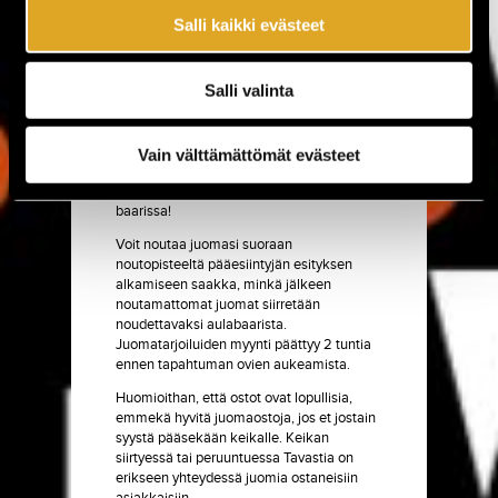
rakentamassa kestävämpää Tavastiaa!
Salli kaikki evästeet
Syömään tai yhille ennen keikkaa?
Tule
Ravintola Ilvekseen!
Salli valinta
Juomatarjoilut
Haluatko nostaa keikkakäyntisi
Vain välttämättömät evästeet
seuraavalle tasolle? Tilaa juotavaa
ennakkoon ja minimoi jonotusaika
baarissa!
Voit noutaa juomasi suoraan
noutopisteeltä pääesiintyjän esityksen
alkamiseen saakka, minkä jälkeen
noutamattomat juomat siirretään
noudettavaksi aulabaarista.
Juomatarjoiluiden myynti päättyy 2 tuntia
ennen tapahtuman ovien aukeamista.
Huomioithan, että ostot ovat lopullisia,
emmekä hyvitä juomaostoja, jos et jostain
syystä pääsekään keikalle. Keikan
siirtyessä tai peruuntuessa Tavastia on
erikseen yhteydessä juomia ostaneisiin