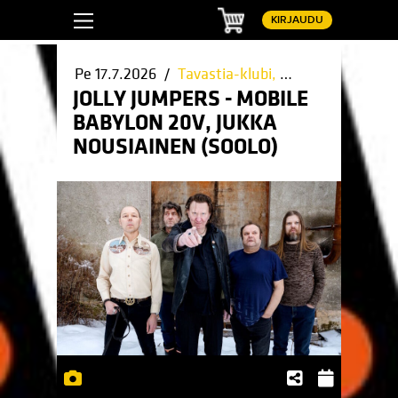
Ostoskori
KIRJAUDU
Pe 17.7.2026 /
Tavastia-klubi, Helsinki
/ Helsin
JOLLY JUMPERS - MOBILE
BABYLON 20V, JUKKA
NOUSIAINEN (SOOLO)