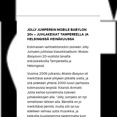
JOLLY JUMPERSIN MOBILE BABYLON
20v – JUHLAKEIKAT TAMPEREELLA JA
HELSINGISSÄ HEINÄKUUSSA
Kotimaisen vaihtoehtorockin pioneeri Jolly
Jumpers juhlistaa klassikkoalbumi
Mobile
Babylonin
20-vuotista taivalta
erikoiskeikoilla Tampereella ja
Helsingissä.
Vuonna 2006 julkaistu
Mobile Babylon
oli
merkittävä askel yhtyeen pitkällä uralla, ja
sitä pidetään yhtenä 2000-luvun parhaista
kotimaisista levyistä. Kitaristi Arimatti
Jutila kertoo tunnelmista tulevien
juhlakeikkojen alla: “Jolly Jumpers on nyt
onnellisten tähtien alla. Bändillä on jo
merkittävä perintö, mutta silti se luo
edelleen vahvaa uutta musiikkia, ja
keikoilla kuulostamme paremmalta kuin