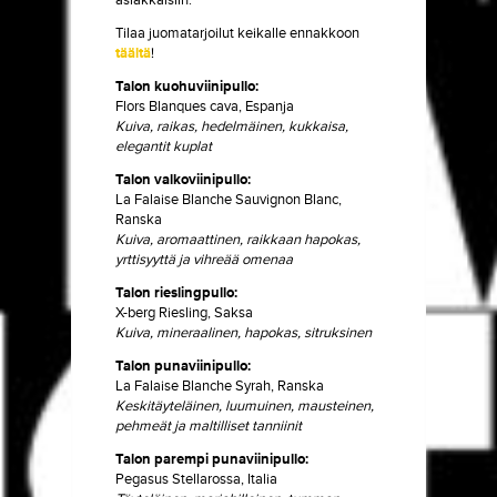
asiakkaisiin.
Tilaa juomatarjoilut keikalle ennakkoon
täältä
!
Talon kuohuviinipullo:
Flors Blanques cava, Espanja
Kuiva, raikas, hedelmäinen, kukkaisa,
elegantit kuplat
Talon valkoviinipullo:
La Falaise Blanche Sauvignon Blanc,
Ranska
Kuiva, aromaattinen, raikkaan hapokas,
yrttisyyttä ja vihreää omenaa
Talon rieslingpullo:
X-berg Riesling, Saksa
Kuiva, mineraalinen, hapokas, sitruksinen
Talon punaviinipullo:
La Falaise Blanche Syrah, Ranska
Keskitäyteläinen, luumuinen, mausteinen,
pehmeät ja maltilliset tanniinit
Talon parempi punaviinipullo:
Pegasus Stellarossa, Italia