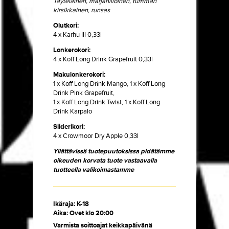
Täyteläinen, marjahilloinen, tumman
kirsikkainen, runsas
Olutkori:
4 x Karhu III 0,33l
Lonkerokori:
4 x Koff Long Drink Grapefruit 0,33l
Makulonkerokori:
1 x Koff Long Drink Mango, 1 x Koff Long
Drink Pink Grapefruit,
1 x Koff Long Drink Twist, 1 x Koff Long
Drink Karpalo
Siiderikori:
4 x Crowmoor Dry Apple 0,33l
Yllättävissä tuotepuutoksissa pidätämme
oikeuden korvata tuote vastaavalla
tuotteella valikoimastamme
Ikäraja: K-18
Aika: Ovet klo 20:00
Varmista soittoajat keikkapäivänä